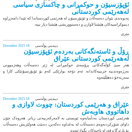
ئۆپۆزسیۆن و حوکمڕانی و چاکسازی سیاسی
لەهەرێمی کوردستانی
پەیوەندی نێوان دەسەڵات و ئۆپۆزسیۆن لە هەرێمی کوردستاندا کە تێیدا دامەزراوە
دیموکراسیەکان هێشتا لاوازن و دەستووریشی هێشتا دیار نییە.
مێری
دیبەیتی پۆڵەسی
18 December 2025
ڕۆڵ و ئاستەنگەکانی بەردەم ئۆپۆزسیۆن
لەهەرێمی کوردستانی عێراق
هەر سێ کۆڵەگەکانی پرۆسەی حوکمڕانی لە ژێر دەسەڵات وهەژموونی
بەرژەوەندییە حزبییەکاندانە. ئەم دۆخە بوارێکی کەم بۆ ئۆپۆزسیۆنێکی کارا و
سەربەخۆ دەهێڵێتەوە.
مێری
دیبەیتی پۆڵەسی
18 December 2025
عێراق و هەرێمی کوردستان: چووت لاوازی و
داهاتووی هاوبەش
هەرێمی کوردستان بەدڵنیایەوە ێویستی بە لامەرکەزییەتی زیاتر. هەروەک چۆن
داوای شۆڕکردنەوەی دەسەڵات لە بەغداوە دەكەین، دەبێت هەولێریش دەسەڵات
بۆ پارێزگا و قەزاو ناحیەکان بگوازێتەوە.