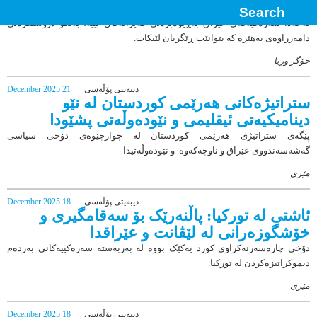
شه‌راكه‌تى ستراتیژی لە ناوچه‌يێكى ناجێكىردا
تەحەدا سەرەكیەكەی عێراق بەڕێوەبردنی قەیرانەکان نییە، بەڵکو دروستکردنی
دامەزراوەی بەهێزە کە بتوانێت ڕێگریان لێبکات.
خۆگر وریا
دیبەیتی پۆڵەسی
21 December 2025
ستراتیژەكانی هەرێمی کوردستان لە نێو
دینامیكیەتی ئیقلیمی و نێودەوڵەتی پشێودا
پێگەی ستراتیژی هەرێمی کوردستان لە چوارچێوەی دۆخی سیاسی
گەشەسەندووی عێراق و ناوچەکەوە و نێودەوڵەتیدا
مێری
دیبەیتی پۆڵەسی
18 December 2025
ئاشتی لە تورکیا: پاڵنەرێک بۆ سەقامگیری و
خۆشگوزەرانی لە لێڤانت و عێراقدا
دۆخی چارەسەرنەکراوی کورد یەکێک بووە لە بەربەستە سەرەکییەکانی بەردەم
دیموکراتیزەکردن لە تورکیا.
مێری
دیبەیتی پۆڵەسی
18 December 2025