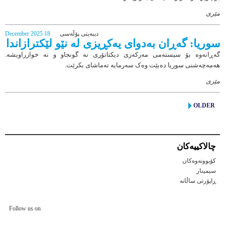
مێری
دیبەیتی پۆڵەسی
18 December 2025
سوریا: گەڕان بەدوای یەکڕیزی لە نێو لێكترازاندا
گەڕانەوە بۆ سیستەمی مەرکەزی دیکتاتۆری نە گونجاو و نە خوازراویشە.
هەمەچەشنی سوریا دەبێت وەک سەرمایە تەماشای بکرێت.
مێری
OLDER
چالاكییه‌كان
کۆبوونەوەکان
سیمینار
ڕاپۆرتی ساڵانه
Follow us on