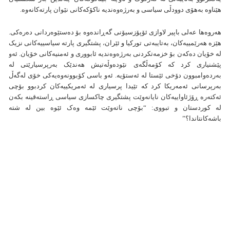
هێناوە بەهۆی دوودڵی سیاسی و بەرژەوەندیە ناکۆکەکانی نێوان پارتەکانەوە.
هەروەها عەلی باپیر لاوازی ئۆپۆزسیۆنی گەڕاندەوە بۆ دەستێوەردانی دەرەکی.
هێزە هەرێمییەکان، بەتایبەتی تورکیا و ئێران، پشتگیری پارتە سیاسییەکانی نزیک
لە خۆیان دەکەن بۆ خزمەتکردنی بەرژەوەندیە ئابووری و ئەمنیەکانی خۆیان. ئەو
پێشنیاری کرد کە کۆمەڵگەی نێودەوڵەتیش هەندێک بەرپرسیارێتی لە
بەردەوامبوون دۆخی ئێستا لە ئەستۆیە. ئەو باسی کۆبوونەوەیەکی خۆی لەگەڵ
بەرپرسانی ئەمەریکا کرد کە تێیدا پرسیاری لە ئەمریکییەکان کردبوو بۆچی
ئەکتەرە ڕۆژئاواییەکان نایانەوێت پشتگیری چاکسازی سیاسی ڕاستەقینە بکەن
لە کوردستان و تبووی: “بۆچی ناتەوێت ئێمە وەک ئێوە بین لە شتە
باشەکانتاندا؟”