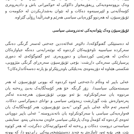
وەک بزووتنەوەیەکی ڕیفۆرمخواز داکۆکی لە حوکمڕانی باش و دادپەروەری
کۆمەڵایەتی و لێپرسینەوە دەکات و لە نێوان بەشداریکردن لە حکومەت و
ئۆپۆزسیۆن، لە هەردوو گۆڕەپانی سیاسی هەرێم و فیدراڵیدا ڕۆڵی گێراوە.
ئۆپۆزسیۆن وەک پێوانەیەکی تەندروستی سیاسی
لە دەستپێکی گفتوگۆکەدا، دلاوەر عەلائەددین جەختی لەسەر گرنگی دەنگی
سەرکردە سیاسییە ناوخۆییەکان کردەوە کە نوێنەرایەتی دەنگە جیاوازەکان
دەکەن لە هەرێمی کوردستان و دەوروبەری. ئەو گفتوگۆکەی لە دەوری
پرسیارێکی سەرەکی داڕشت: بۆچی ئۆپۆزسیۆن سەرەڕای گرنگی مێژوویی،
شکستی هێناوە لە دۆزینەوەی بەدیلێکی باوەڕپێکراو بۆ پارتە دەسەڵاتدارەکان؟
عەلی باپیر لە وەڵام دا،جەختی لەوە کردەوە کە بوونی ئۆپۆزسیۆن لە هەر
سیستەمێکی سیاسیدا، زۆر گرنگە. خۆ هەر کۆمەڵگایەک بەبێ ڕەخنە یان
مردووە یان سەرکوتکراوە. بۆ ئەو بوونی ئۆپۆزسیۆن هەرچەندە ئەگەر
پەرتەوازەش بێت گوزارشت زیندوێتی سیاسی و توانای دیموکراسی دەکات.
لەسەر ئەم خاڵە عەلی باپیر گوتی “بەبێ ئۆپۆزسیۆن، هەر کۆمەڵگایەک یان
قەوارەیەکی سیاسی یا سەرکوتکراوە یان ناتەندروستە.” عەلی باپیر دووپاتی
ئەوەی کردەوە کە کۆمەڵ وەک پارتێکی سیاسی خاوەن مەبدەئی پتەو، ستایشی
سیاسەتی دروست دەکات و ڕەخنە لە کەموکورتیەکان دەگرێت، لە هەر کوێوە
بێت. هەر بۆیە ئەو، ئاماژەی بە چەند دەستپێشخەرییەکی رابردوو دا، کە بوونە