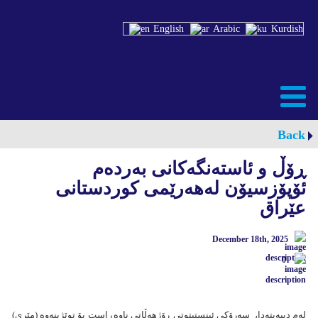
English
Arabic
Kurdish
Back
ڕۆڵ و ئاستەنگەکانی بەردەم
ئۆپۆزسیۆن لەهەرێمی کوردستانی
عێراق
December 18th, 2025
0
لەم دیبەیتەدا، سەرۆکی ئینستیتوتی ڕۆژهەڵاتی ناوەڕاست بۆ توێژینەوە (مێری)