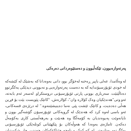
پەرتەوازەبوون، تێکەڵبوون و دەستێوەردانی دەرەکی
لە وەڵامدا، عەلی باپیر ڕەخنە لەخۆگر بوو، دانی بەوەدانا کە بەشێک لە کێشەکە
لە خودی ئۆپۆزسیۆندایە کە بە دەست پەرتەوازەیی و نەبوونی دیدێکی یەکگرتوو
دەناڵێنێت. سەرباری بوونی پارتی ئۆپۆزسیۆنی دروستکراو. لەسەر ئەم بابەتە،
ئەو وتی”هەندێکیان وەک کۆلارە وان”، کۆلارەش، “کاتێک پێویست بێت بۆ فڕین
هەڵی دەدەیت، و کاتێک ئێشت پێی نەما دەینیشێننەوە.” لە درێژەی قسەکانی،
ئەو باسی لەوە کرد کە هەندێک لە گروپەکانی ئۆپۆزسیۆن گۆشەگیر بوون و
نایانەوێت پەیوەندیان بە کۆمەڵگا وە هەبێت و بەرهەڵستی کاری بەکۆمەڵ
دەکەن. ئاماژەی بەوەدا کە هەوڵەکان بۆ پێکهێنانی کوتلەێکی ئۆپۆزسیۆنی
یەکگرتوو بەتایبەتی لە کەرکوک و ناوچە جێناکۆکەکان چەندین جار شکستیان