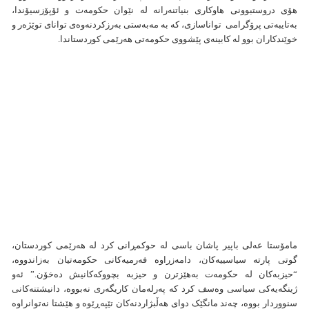
هۆی دروستبوونی هاوکاری بنیاتنەرانە لە نێوان حکومەت و ئۆپۆزسیۆندا،
بەتایبەتی پرۆگرامی تواناسازی، کە بە مەبەستی بەرزکردنەوەی توانای توێژەر و
خوێندکاران بوو لە کابینەی پێشووی حکومەتی هەرێمی کوردستاندا.
مامۆستا عەلی باپیر پاشان باسی لە حوکمڕانی کرد لە هەرێمی کوردستان،
گوتی پارتە سیاسییەکان، دامەزراوە فەرمیەکانی حکومەتیان بەزاندووە،
“حیزبەکان لە حکومەت بەهێزترن و حیزبە بچووکەکانیش دەخۆن.” ئەو
ژینگەیەکی سیاسی وەسف کرد کە پەرلەمان کاریگەری نەبووە، دانیشتنەکانی
سنووردار بووە، چەند مانگێک دوای هەڵبژاردنەکان تێپەڕێوە و هێشتا نەتوانراوە