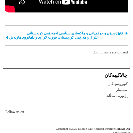
ئۆپۆزسیۆن و حوکمڕانی و چاکسازی سیاسی لەهەرێمی کوردستانی
عێراق و هەرێمی کوردستان: چووت لاوازی و داهاتووی هاوبەش
Comments are closed.
چالاكییه‌كان
کۆبوونەوەکان
سیمینار
ڕاپۆرتی ساڵانه
Follow us on
Copyright ©2026 Middle East Research Institute (MERI). All
rights reserved