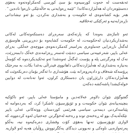
ئەنقەست لە حەوت کورسیەوە بۆ سێ کورسی کەمکراوەتەوە بەهۆی
دەستێوەردان لە هەڵبژاردنەکاندا. “ئێمە ڕەوایەتی بە حاڵەتێکی ناڕەوا نادەین ” .
هەر بۆیە کشانەوەی لە حکومەت و بەشداری نەکردن، بۆ ئەو نیشاندانی
ناڕەزایەتیە و ئەرکێکی ئەخلاقیە.
ئەو ئاماژەی بەوەدا کە پارتەکەی سەرەڕای دەستکەوتەکانی لەکاتی
بەشداریکردنیان لەحکومەت، لە حکومەت کشایەوە بۆ دەڕبڕینی هاوسۆزی
لەگەڵ ناڕەزایی جەماوەری بەرامبەر کەمکردنەوەی مووچەی خەڵکی. بەڕای
عەلی باپیر، شەرعییەتی سیاسی دەبێت لەسەر ڕەزامەندی خەڵک دابمەزرێت،
نەک لە وەرگرتنی پلە و پۆست. لەگەڵ ئەوەشدا ئەو تەئکیدیکردەوە کە کۆمەڵ
بەنیازە بەشداری لە هەڵبژاردنەکانی داهاتووی فیدراڵی بەغدا بکات، بە مەرجێک
پرۆسەکە شەفاف و دادپەروەرانە بێت. هۆشداری دا ئەگەر بۆمان دەربکەوێت کە
هەڵبژاردنەکان داڕێژراون یان دەستکاری کراون، ئەوا تەنانەت لە دوایین
خولەکیشدا پاشەکشە دەکەن.
گفتوگۆی نێوان دلاوەر عەلائەدین و مامۆستا عەلی باپیر، ئەو ناکۆکیە
بنچینەییانەی نێوان حکومەت و و ئۆپۆزسیۆن ئاشکرا کرد، کە بەردەوامە لە
پێناسەکردنی دیمەنی سیاسی هەرێمی کوردستان. ووتەکانی عەلی باپیر
تێکەڵەیەک بوو لە ڕەخنەی توند و رەخنە لەخۆگرتن. جەختیان لەوە کردەووە، کە
لاوازی ئۆپۆزسیۆن تەنها بەهۆی کۆت وفشاری دەرەکیەوە نیە، بەڵکو
پەرتەوازەیی ناوەکی و نەبوونی دیدگای یەکگرتووش ڕۆڵیان هەیە لەو لاوازیە.