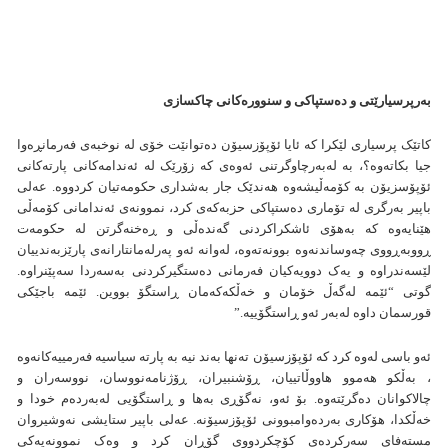
بەرپرسیارێتی و دەستپاکی و سنوورەکانی چاکسازی
کاتێک پرسیاری لێکرا کە ئایا ئۆپۆزسیۆن دەتوانێت خۆی لە نوخبەی فەرمانڕەوا
جیا بکاتەوە؟، بە لەبەرچاوگرتنی ئەوەی کە زۆرێک لە ئەندامەکانی پارتەکانی
ئۆپۆسزیۆن بە کۆمەڵیشەوە هەندێک جار بەشداری حکومەتیان کردووە. عەلی
باپیر بەرگری لە تۆماری دەستپاکی حزبەکەی کرد، نموونەی ئەندامانی کۆمەڵی
هێنایەوە کە بەهۆی ئاشکراکردنی گەندەڵی و ڕەخنەگرتن لە حکومەت
ڕووبەڕووی چەوساندنەوە بوونەتەوە، لەوانە ئەو پەرلەمانتارانەی پارێزبەندییان
لێسەندراوە و یەک دوویەکیان فەرمانی دەستگیرکردنی بەسەردا سەپێنراوە.
گوتی “ئێمە لەگەڵ خۆمان و خەڵکەکەمان ڕاستگۆ بووین. ئێمە باجێکی
قورسمان داوە لەبەر ئەو ڕاستگۆییە.”
ئەو باسی لەوە کرد کە ئۆپۆزسیۆن تەنها بەند نیە بە پارتە سیاسیە فەرمییەکانەوە
، بەڵکو هەموو هاووڵاتییان، ڕۆشنبیران، ڕۆژنامەنووسان، نووسەران و
چالاکوانان دەگرێتەوە. بۆ ئەو، نەگۆڕی بەها و ڕاستگۆیی لەبەردەم خودا و
خەڵکدا، هۆکاری بەردەوامبوونی ئۆپۆزسیۆنە. عەلی باپیر ستایشی نەوشیروان
مستەفای سەرکردەی کۆچکردووی گۆڕان کرد و وەک نموونەیەکی