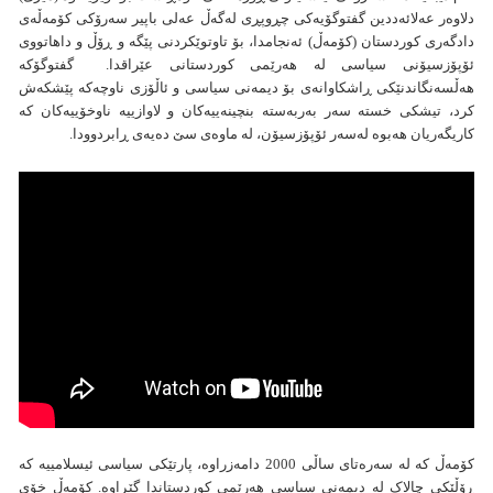
دلاوەر عەلائەددین گفتوگۆیەکی چڕوپڕی لەگەڵ عەلی باپیر سەرۆکی کۆمەڵەی
دادگەری کوردستان (کۆمەڵ) ئەنجامدا، بۆ تاوتوێکردنی پێگە و ڕۆڵ و داهاتووی
ئۆپۆزسیۆنی سیاسی لە هەرێمی کوردستانی عێراقدا. گفتوگۆکە
هەڵسەنگاندنێکی ڕاشکاوانەی بۆ دیمەنی سیاسی و ئاڵۆزی ناوچەکە پێشکەش
کرد، تیشکی خستە سەر بەربەستە بنچینەییەکان و لاوازییە ناوخۆییەکان کە
کاریگەریان هەبوە لەسەر ئۆپۆزسیۆن، لە ماوەی سێ دەیەی ڕابردوودا.
کۆمەڵ کە لە سەرەتای ساڵی 2000 دامەزراوە، پارتێکی سیاسی ئیسلامییە کە
ڕۆڵێکی چالاک لە دیمەنی سیاسی هەرێمی کوردستاندا گێڕاوە. کۆمەڵ خۆی