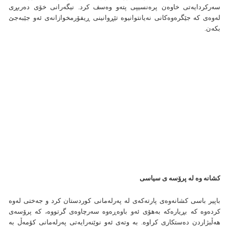
سەرکردایەتی خاوەن پرەنسیپی پتەو وەسف کرد. نیگەرانی خۆی دەربڕی
لەوەی کە جێگرەوەکانی نەیانتوانیوە تێڕوانینی ڕیفۆرمخوازانەی ئەو جێبەجێ
بکەن.
کشانه وه له پرۆسه ی سیاسی
باپیر باسی کشانەوەی پارتەکەی لە پەرلەمانی کوردستان کرد و جەختی لەوە
کردەوە کە بڕیارەکە بەهۆی ئەو باوەڕەوە سەرچاوەی گرتووە، کە پرۆسەی
هەڵبژاردن دەستکاری کراوە. بە وتەی ئەو نوێنەرایەتی پەرلەمانی کۆمەڵ بە