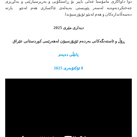
دوا داواکاری مامۆستا عەلی باپیر بۆ ڕاستگۆیی و بەرپرسیارێتی و یەکڕیزی
جەختکردنەوەیە لەسەر پێویستی بەپەلەی چاکسازی هەم لەنێو پارتە
دەسەڵاتدارەکان و هەم لەنێو ئۆپۆزسیۆندا.
دیداری مێری 2025
ڕۆڵ و ئاستەنگەکانی بەردەم ئۆپۆزسیۆن لەهەرێمی کوردستانی عێراق
پانێڵی
دەیەم
8 ئۆكتۆبەری 2025