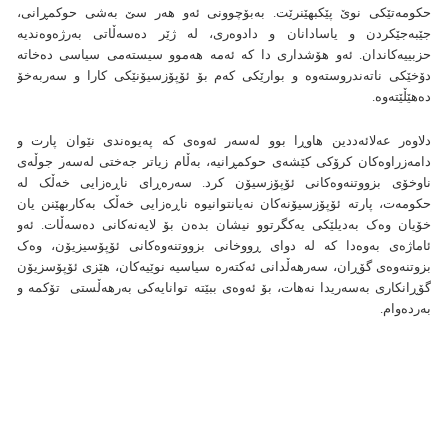
حکومەتێکی نوێ پێکبهێنرێت. بەبۆچوونی ئەو هەر سێ بەشی حوکمڕانی،
جێبەجێکردن و یاسادانان و دادوەری، لە ژێر دەسەڵاتی بەرژەوەندیە
حزبییەکاندان. ئەو هۆشداری دا کە ئەمە هەموو سیستەمی سیاسی دەخاتە
دۆخێکی ناتەندروستەوە و بوارێکی کەم بۆ ئۆپۆزسیۆنێکی کارا و سەربەخۆ
دەهێڵێتەوە.
دلاوەر عەلائەددین هاوڕا بوو لەسەر ئەوەی کە پەیوەندی نێوان پارت و
دامەزراوەکان کرۆکی کێشەی حوکمڕانیە، بەڵام زیاتر جەختی لەسەر جوڵەی
ناوخۆی بزووتنەوەکانی ئۆپۆزسیۆن کرد. سەرەڕای ناڕەزایی خەڵک لە
حکومەت، پارتە ئۆپۆزسیۆنەکان نەیانتوانیوە ناڕەزایی خەڵک بەکاربهێنن یان
خۆیان وەک بەدیلێکی یەکگرتوو نیشان بدەن بۆ لایەنەکانی دەسەڵات. ئەو
ئاماژەی بەوەدا کە لە دوای ڕووخانی بزووتنەوەکانی ئۆپۆسیزیۆن، وەک
بزوتنەوەی گۆڕان، سەرهەڵدانی ئەکتەرە سیاسیە نوێیەکان، هێزی ئۆپۆسزیۆن
گۆڕانکاری بەسەریدا نەهات، بۆ ئەوەی ببێتە توانایەکی بەرهەڵستی تۆکمە و
بەردەوام.