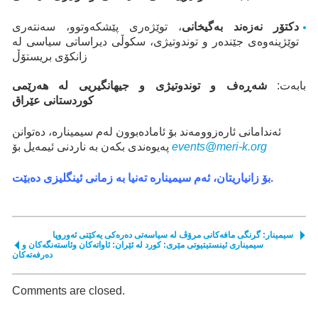
دکتۆر نەزەند بەگیخانی
، توێژەری پێشکەوتوو، سەنتەری
توێژینەوەی جێندەر و توندوتیژی، سکوڵی دیراساتی سیاسی لە
زانکۆی بریستۆڵ
بابەت:
شەڕەف و توندوتیژی و جیهانگیریی لە هەرێمی
کوردستانی عێراق
ئەندامانی ئارەزوومەند بۆ ئامادەبوون لەم سیمینارە، دەتوانن
events@meri-k.org
پەیوەندی بکەن بە ناردنی ئیمەیل بۆ
بۆ زانیاریتان، ئەم سیمینارە تەنیا بە زمانی ئینگلیزی دەبێت.
سیمینار: گرنگی مافەکانی مرۆڤ لە سياسەتی دەرەکی يەکێتی ئەوروپا
سیمیناری ئینستیتیوتی مێری: کورد لە ئێران: ئاواتەکان وئاستەنگەکان و
دەرفەتەکان
Comments are closed.