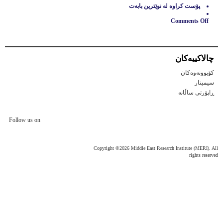
پۆست كراوه‌ له‌
نوێترين بابه‌ت
Comments Off
on
پێشنیازی
ئینستیتیوتی
مێری:
چالاكییه‌كان
دروستکردنی
ئەنجومەن
کۆبوونەوەکان
بۆ
پێکهاتە
سیمینار
ئێتنی
ڕاپۆرتی ساڵانه
و
ئاینیەکان
لە
هەرێمی
Follow us on
کوردستانی
عێراق
Copyright ©2026 Middle East Research Institute (MERI). All
rights reserved