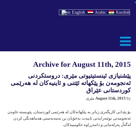
English
Arabic
Kurdish
Archive for August 11th, 2015
پێشنیازی ئینستیتیوتی مێری: دروستکردنی
ئەنجومەن بۆ پێکهاتە ئێتنی و ئاینیەکان لە هەرێمی
کوردستانی عێراق
by مێری
August 11th, 2015
بۆ پێدانی کاریگەری زیاتر بە پێکهاتەکان لە هەرێمی کوردستان، پێویستە خاوەن
ئەنجومەنی نوێنەرایەتی تایبەت بەخۆیان بن بەمەبەستی هەماهەنگی کردن
لەگەڵ پەرلەمانی و دامەزراوە حکومییەکان.