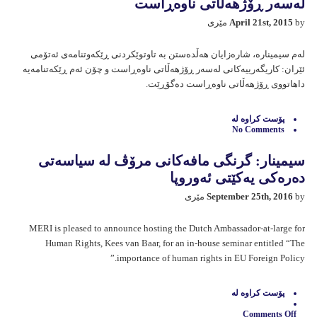
لەسەر ڕۆژهەڵاتی ناوەڕاست
لێکۆڵينەوەی
جڤاکی
by مێری
April 21st, 2015
دجلە
(DiTAM)
لە
لەم سیمینارە، شارەزایان هەڵدەستن بە تاوتوێکردنی ڕێکەوتنامەی ئەتۆمی
مێری
ئێران: کاریگەرییەکانی لەسەر ڕۆژهەڵاتی ناوەڕاست و چۆن ئەم ڕێکەتنامەیە
داهاتووی ڕۆژهەڵاتی ناوەڕاست دەگۆڕێت.
پۆست كراوه‌ له‌
No Comments
سیمینار: گرنگی مافەکانی مرۆڤ لە سياسەتی
دەرەکی يەکێتی ئەوروپا
by مێری
September 25th, 2016
MERI is pleased to announce hosting the Dutch Ambassador-at-large for
Human Rights, Kees van Baar, for an in-house seminar entitled “The
importance of human rights in EU Foreign Policy.”
پۆست كراوه‌ له‌
Comments Off