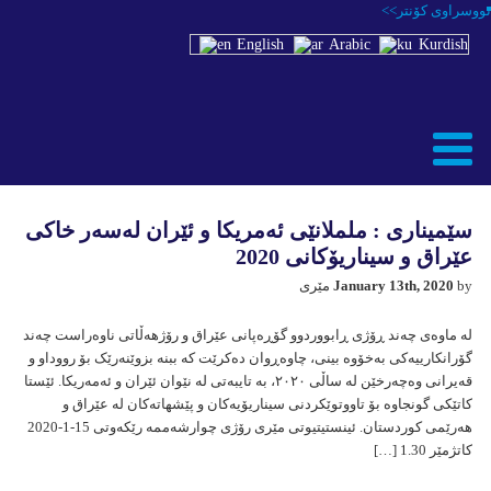
نووسراوی كۆنتر>>
English
Arabic
Kurdish
سێمیناری : ململانێی ئەمریکا و ئێران لەسەر خاکی
عێراق و سیناریۆکانی 2020
by مێری
January 13th, 2020
لە ماوەی چەند ڕۆژی ڕابووردوو گۆڕەپانی عێراق و رۆژهەڵاتی ناوەراست چەند
گۆرانکارییەکی بەخۆوە بینی، چاوەڕوان دەکرێت کە ببنە بزوێنەرێک بۆ رووداو و
قەیرانی وەچەرخێن لە ساڵی ٢٠٢٠، بە تایبەتی لە نێوان ئێران و ئەمەریکا. ئێستا
کاتێکی گونجاوە بۆ تاووتوێکردنی سیناریۆیەکان و پێشهاتەکان لە عێراق و
هەرێمی کوردستان. ئینستیتیوتی مێری رۆژی چوارشەممە رێکەوتی 15-1-2020
کاتژمێر 1.30 […]