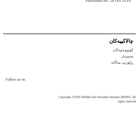
Published on: 28 Oct 2014
چالاكییه‌كان
کۆبوونەوەکان
سیمینار
ڕاپۆرتی ساڵانه
Follow us on
Copyright ©2026 Middle East Research Institute (MERI). All
rights reserved