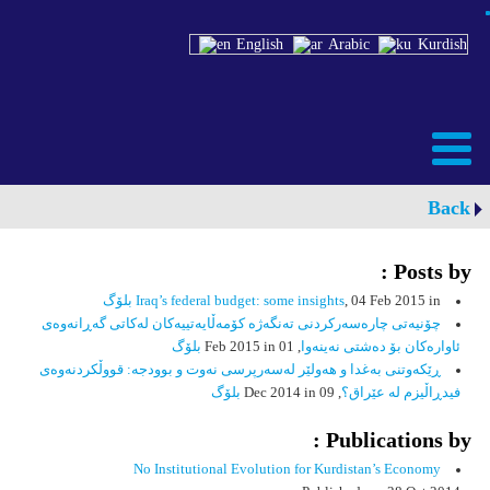
English
Arabic
Kurdish
Back
Posts by :
, 04 Feb 2015 in
Iraq’s federal budget: some insights
بلۆگ
چۆنیەتی چارەسەرکردنی تەنگەژە کۆمەڵایەتییەکان لەکاتی گەڕانەوەی
ئاوارەکان بۆ دەشتی نەینەوا
, 01 Feb 2015 in
بلۆگ
ڕێکەوتنی بەغدا و هەولێر لەسەرپرسی نەوت و بوودجە: قووڵکردنەوەی
فیدڕاڵیزم لە عێراق؟
, 09 Dec 2014 in
بلۆگ
Publications by :
No Institutional Evolution for Kurdistan’s Economy