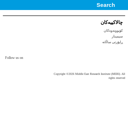
No Comments
چالاكییه‌كان
کۆبوونەوەکان
سیمینار
ڕاپۆرتی ساڵانه
Follow us on
Copyright ©2026 Middle East Research Institute (MERI). All
rights reserved