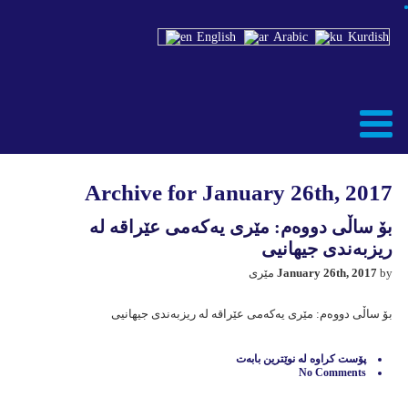
English
Arabic
Kurdish
Archive for January 26th, 2017
بۆ ساڵی دووەم: مێری یەکەمی عێراقە لە
ریزبەندی جیهانیی
by مێری
January 26th, 2017
بۆ ساڵی دووەم: مێری یەکەمی عێراقە لە ریزبەندی جیهانیی
پۆست كراوه‌ له‌
نوێترين بابه‌ت
No Comments