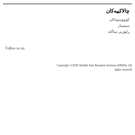
چالاكییه‌كان
کۆبوونەوەکان
سیمینار
ڕاپۆرتی ساڵانه
Follow us on
Copyright ©2026 Middle East Research Institute (MERI). All
rights reserved