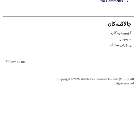
No Comments
چالاكییه‌كان
کۆبوونەوەکان
سیمینار
ڕاپۆرتی ساڵانه
Follow us on
Copyright ©2026 Middle East Research Institute (MERI). All
rights reserved