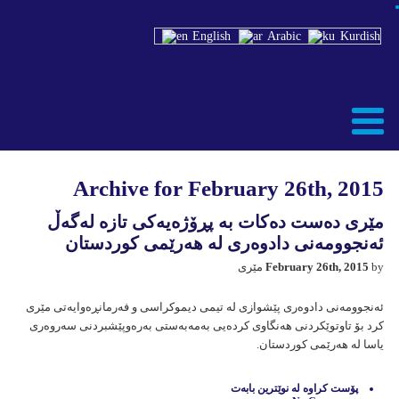
English
Arabic
Kurdish
Archive for February 26th, 2015
مێری دەست دەکات بە پڕۆژەیەکی تازە لەگەڵ
ئەنجوومەنی دادوەری لە هەرێمی کوردستان
by مێری
February 26th, 2015
ئەنجوومەنی دادوەری پێشوازی لە تیمی دیموکراسی و فەرمانڕەوایەتی مێری
کرد بۆ تاوتوێکردنی هەنگاوی کردەیی بەمەبەستی بەرەوپێشبردنی سەروەری
یاسا لە هەرێمی کوردستان.
پۆست كراوه‌ له‌
نوێترين بابه‌ت