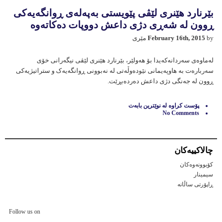
بێرنارد هێنری لێڤی پێویستی بەپەلەی ڕوانگەیەکی
ڕوون لە شەڕی دژی داعش دووپات دەکاتەوە
by مێری
February 16th, 2015
لەماوەی سەردانەکەیدا بۆ هەولێر، بێرنارد هێنری لێڤی نیگەرانی خۆی
سەربارەت بە هاوپەیمانی نێودەوڵەتی لە نەبوونی ڕوانگەیەک و ستراتیژیەکی
ڕوون لە جەنگی دژی داعش دەردەبڕێت.
پۆست كراوه‌ له‌
نوێترين بابه‌ت
No Comments
چالاكییه‌كان
کۆبوونەوەکان
سیمینار
ڕاپۆرتی ساڵانه
Follow us on