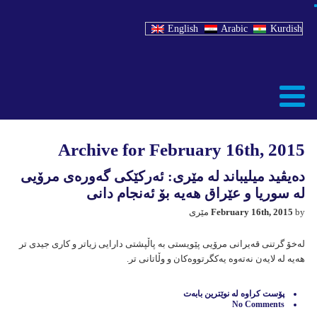
English
Arabic
Kurdish
Archive for February 16th, 2015
دەیڤید میلیباند لە مێری: ئەرکێکی گەورەی مرۆیی
لە سوریا و عێراق هەیە بۆ ئەنجام دانی
by مێری
February 16th, 2015
لەخۆ گرتنی قەیرانی مرۆیی پێویستی بە پاڵپشتی دارایی زیاتر و کاری جیدی تر
هەیە لە لایەن نەتەوە یەکگرتووەکان و وڵاتانی تر.
پۆست كراوه‌ له‌
نوێترين بابه‌ت
No Comments