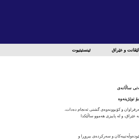
لێڤانت و عێراق
ئینستیتیوت
تی ساڵانەی
ۆ توێژینەوە
ەرفراوان و کۆبوونەوەی گشتی ئەنجام دەدات،
 عێراق، و لە پاییزی هەموو ساڵێکدا
نێودەوڵەتییەکان و سەرکردەی بیروڕا و