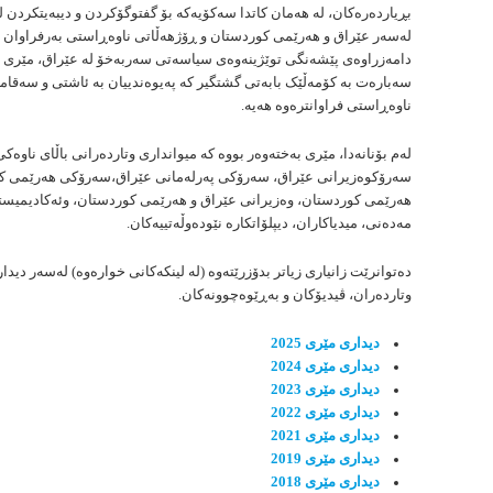
بڕیاردەرەکان، لە هەمان کاتدا سەکۆیەکە بۆ گفتوگۆکردن و دیبەیتكردن 
لەسەر عێراق و هەرێمی کوردستان و ڕۆژهەڵاتی ناوەڕاستی بەرفراوان ه
دامەزراوەی پێشەنگی توێژینەوەی سیاسەتی سەربەخۆ لە عێراق، مێری ئا
سەبارەت بە کۆمەڵێک بابەتی گشتگیر کە پەیوەندییان بە ئاشتی و سەقا
ناوەڕاستی فراوانترەوە هەیە.
لەم بۆنانەدا، مێری بەختەوەر بووە کە میوانداری وتاردەرانی باڵای ناو
سەرۆكوەزیرانی عێراق، سەرۆکی پەرلەمانی عێراق،سەرۆكی هەرێمی ك
هەرێمی کوردستان، وەزیرانی عێراق و هەرێمی کوردستان، وئەكادیمیست
مەدەنی، میدیاكاران، دیپلۆاتكارە نێودەوڵەتییەکان.
دەتوانرێت زانیاری زیاتر بدۆزرێتەوە (لە لینکەکانی خوارەوە) لەسەر دیدا
وتاردەران، ڤیدیۆکان و بەڕێوەچوونەکان.
دیداری مێری 2025
دیداری مێری 2024
دیداری مێری 2023
دیداری مێری 2022
دیداری مێری 2021
دیداری مێری 2019
دیداری مێری
2018