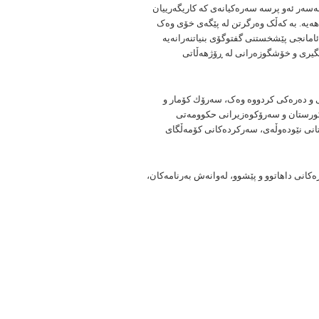
لەسەر ئەو پرسە سەرەکیانەی کە کاریگەرییان
ەیە. بە کەڵک وەرگرتن لە پێگەی خۆی وەک
مانجی پێشخستنی گفتوگۆی بنیاتنەرانەیە
مگیری و خۆشگوزەرانی لە ڕۆژهەڵاتی
ەكی و دەرەكی کردووە وەک، سەرۆك كۆمار و
ورستان و سەرۆکوەزیرانی حکوومەتی
انی نێودەوڵەی، سەركردەكانی كۆمەڵگای
رەكانی داهاتوو و پێشوو، لەوانەش بەرنامەکان،