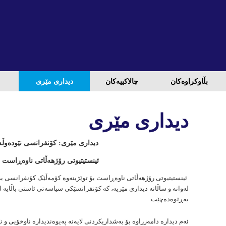
بڵاوكراوه‌كان
چالاكییه‌كان
دیداری مێری
دیداری مێری
دیداری مێری: کۆنفرانسی نێودەوڵە
ئینستیتیوتی رۆژهەڵاتی ناوەڕاست ب
ئینستیتیوتی رۆژهەڵاتی ناوەڕاست بۆ توێژینەوە کۆمەڵێک کۆنفرانسی ب
لەوانە و ساڵانە دیداری مێریە، كە كۆنفرانسێكی سیاسەتی ئاستی باڵایە لە
بەڕێوەدەچێت.
ئەم دیدارە دامەزراوە بۆ بەشداریکردنی لایەنە پەیوەندیدارە ناوخۆیی و 