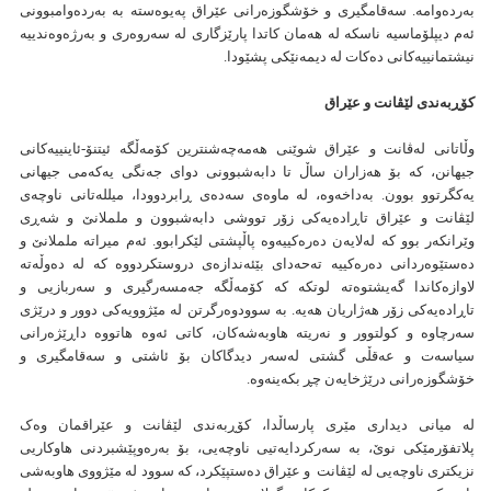
بەردەوامە. سەقامگیری و خۆشگوزەرانی عێراق پەیوەستە بە بەردەوامبوونی
ئەم دیپلۆماسیە ناسکە لە هەمان کاتدا پارێزگاری لە سەروەری و بەرژەوەندییە
نیشتمانییەکانی دەکات لە دیمەنێکی پشێودا.
كۆڕبەندی لێڤانت و عێراق
وڵاتانی لەڤانت و عێراق شوێنی هەمەچەشنترین کۆمەڵگە ئیتنۆ-ئاینییەکانی
جیهانن، کە بۆ هەزاران ساڵ تا دابەشبوونی دوای جەنگی یەکەمی جیهانی
یەکگرتوو بوون. بەداخەوە، لە ماوەی سەدەی ڕابردوودا، میللەتانی ناوچەی
لێڤانت و عێراق تاڕادەیەکی زۆر تووشی دابەشبوون و ململانێ و شەڕی
وێرانکەر بوو کە لەلایەن دەرەکییەوە پاڵپشتی لێکرابوو. ئەم میراتە ململانێ و
دەستێوەردانی دەرەکییە تەحەدای بێئەندازەی دروستکردووە کە لە دەوڵەتە
لاوازەکاندا گەیشتوەتە لوتکە کە کۆمەڵگە جەمسەرگیری و سەربازیی و
تاڕادەیەکی زۆر هەژاریان هەیە. بە سوودوەرگرتن لە مێژوویەکی دوور و درێژی
سەرچاوە و کولتوور و نەریتە هاوبەشەکان، کاتی ئەوە هاتووە داڕێژەرانی
سیاسەت و عەقڵی گشتی لەسەر دیدگاکان بۆ ئاشتی و سەقامگیری و
خۆشگوزەرانی درێژخایەن چڕ بکەینەوە.
لە میانی دیداری مێری پارساڵدا، کۆڕبەندی لێڤانت و عێراقمان وەک
پلاتفۆرمێکی نوێ، بە سەرکردایەتیی ناوچەیی، بۆ بەرەوپێشبردنی هاوکاریی
نزیکتری ناوچەیی لە لێڤانت و عێراق دەستپێکرد، کە سوود لە مێژووی هاوبەشی