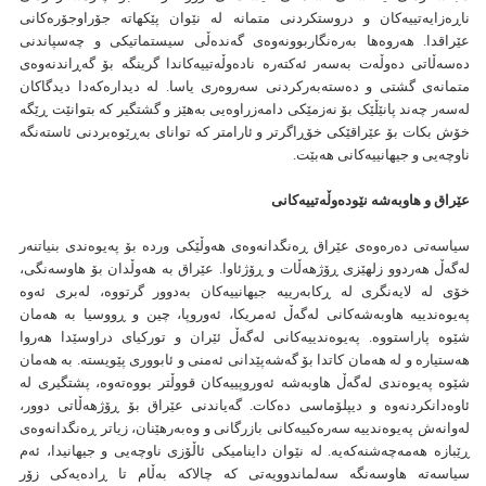
ناڕەزایەتییەکان و دروستکردنی متمانە لە نێوان پێکهاتە جۆراوجۆرەکانی
عێراقدا. هەروەها بەرەنگاربوونەوەی گەندەڵی سیستماتیکی و چەسپاندنی
دەسەڵاتی دەوڵەت بەسەر ئەکتەرە نادەوڵەتییەکاندا گرینگە بۆ گەڕاندنەوەی
متمانەی گشتی و دەستەبەرکردنی سەروەری یاسا. لە دیدارەكەدا دیدگاکان
لەسەر چەند پانێڵێک بۆ نەزمێکی دامەزراوەیی بەهێز و گشتگیر کە بتوانێت ڕێگە
خۆش بکات بۆ عێراقێکی خۆڕاگرتر و ئارامتر کە توانای بەڕێوەبردنی ئاستەنگە
ناوچەیی و جیهانییەکانی هەبێت.
عێراق و هاوبەشە نێودەوڵەتییەکانی
سیاسەتی دەرەوەی عێراق ڕەنگدانەوەی هەوڵێکی وردە بۆ پەیوەندی بنیاتنەر
لەگەڵ هەردوو زلهێزی ڕۆژهەڵات و ڕۆژئاوا. عێراق بە هەوڵدان بۆ هاوسەنگی،
خۆی لە لایەنگری لە ڕکابەرییە جیهانییەکان بەدوور گرتووە، لەبری ئەوە
پەیوەندییە هاوبەشەکانی لەگەڵ ئەمریکا، ئەوروپا، چین و ڕووسیا بە هەمان
شێوە پاراستووە. پەیوەندییەکانی لەگەڵ ئێران و تورکیای دراوسێدا هەروا
هەستیارە و لە هەمان کاتدا بۆ گەشەپێدانی ئەمنی و ئابووری پێویستە. بە هەمان
شێوە پەیوەندی لەگەڵ هاوبەشە ئەوروپییەکان قووڵتر بووەتەوە، پشتگیری لە
ئاوەدانکردنەوە و دیپلۆماسی دەکات. گەیاندنی عێراق بۆ ڕۆژهەڵاتی دوور،
لەوانەش پەیوەندییە سەرەکییەکانی بازرگانی و وەبەرهێنان، زیاتر ڕەنگدانەوەی
ڕێبازە هەمەچەشنەکەیە. لە نێوان داینامیکی ئاڵۆزی ناوچەیی و جیهانیدا، ئەم
سیاسەتە هاوسەنگە سەلماندوویەتی کە چالاکە بەڵام تا ڕادەیەکی زۆر