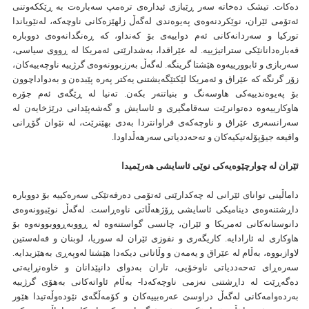
دەکات. تیشک دەخاتە سەر ڕێبازی ئیدارەی ترەمپ سەبارەت بە ڕێککەوتنی
ئەتۆمی ئێران، نوێکردنەوەی پەیوەندی لەگەڵ زلهێزەکانی ناوچەکە، لەنێویاندا
تورکیا و سەردانەکانی ئەم دواییەی بۆ کەنداو، کە ڕەنگدانەوەی دووبارە
قەبارەدانانێکی ستراتیژییە. لە عێراقدا، بەشدارێتی ئەمریکا لە ڕووی سیاسی،
سەربازی و ئابوورییەوە هێشتا گرینگە. لەگەڵ بەرزبوونەوەی گرژییە ناوچەییەکان،
زۆر گرنگە کە عێراق و ئەمریکا لێکتێگەیشتنی یەکتر پەرە پێبدەن و بەدواداچوون
بۆ پەیوەندییەکی هاوسەنگ و بنیاتنەر بکەن. تەنیا لە ڕێگەی ئەم جۆرە
هاوکارییەوە دەتوانرێت سەقامگیری و ئاسایش و گەشەپێدانی درێژخایەن لە
سەرانسەری عێراق و ناوچەکەی فراوانتردا بەدی بهێنرێت، لە نێوان گۆڕانی
واقیعە جیۆپۆلەتیکیەکان و تەحەددیاتی سەرهەڵداودا.
ئێران لە چوارچێوەیەکی نوێی ئاسایشی هەرێمیدا
داماڵینی توانای ئێرانی لە چەکدارێتی ئەتۆمی دەرفەتێکی سەرەکییە بۆ دووبارە
داڕشتنەوەی دینامیکی ئاسایشی ڕۆژهەڵاتی ناوەڕاست. لەگەڵ نوێبوونەوەی
دانوستانەکانی ئەمریکا و ئێران، چانسی گواستنەوە لە ڕووبەڕووبوونەوە بۆ
هاوکاری لە ئارادایە. کاریگەری و نفوزی ئێران لە سوریا، لوبنان و فەلەستین
لاوازبووە، بەڵام لە عێراق و یەمەن و وڵاتانی دیكەدا هێشتا لەوپەڕی بەهێزیدایە.
سەرەڕای تەحەددیاتی ناوخۆیی، تاران بەدوای دانپێدانان و خاوەنڕایەتی
دەگەڕێت لە داڕشتنی نەزمی ناوچەکەدا- بەڵام ئاواتەکانی بەهۆی گرژییە
بەردەوامەکانی لەگەڵ دراوسێ عەرەبییەکان و کۆمەڵگەی نێودەوڵەتیدا هێور