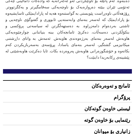
دەبنەوە. ئەم پانێڵە بۆ تاوتێكردنی ئەو ئەگەرانەیە كە وادەكات داماڵینی چەکی
ئەتۆمی ئێران ببێتە دەروازەیەک بۆ ناوچەیەکی سەقامگیرتر و یەکگرتووتر.
ڕۆژهەڵاتی ناوەڕاست پێویستی بە گواستنەوە هەیە لە پارادایمێکی ئاسایشیەوە
بۆ پارادایمێک کە لەسەر بنەمای وابەستەیی ئابووری و گفتوگۆی ناوچەیی و
ئاشتی بەردەوام دامەزراوە. بە دەستهەڵگرتن لە سیاسەتی پرۆکسی و
بنكۆڵكردنی دەسەڵات، دەكرێ ئامانجەكان ببنە بنیاتنانی چوارچێوەیەکی
هاوبەش لەسەر بنەمای بەرژەوەندی هاوبەش. ئەمەش بە واتای داڕشتنی
میکانیزمی گشتگیر، لەسەر بنەمای یاسادا، پڕۆسەی بەسەربازیکردن کەم
بکاتەوە و خۆشگوزەرانی هاوبەش پەروەردە بکات. ئایا دەكرێت هاوبەشێتی لە
پێشینەی ڕکابەریدا دابنێت؟
ئامانج و تەوەرەکان
پرۆگرام
لیستی خاوەن گوتەكان
رێنمایی بۆ خاوەن گوتە
زانیاری بۆ میوانان