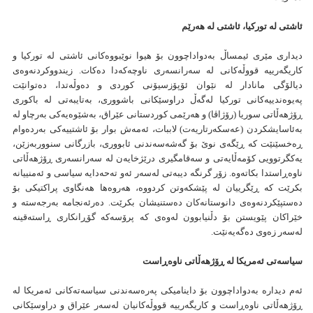
ئاشتی لە تورکیا، ئاشتی لە هەرێم
دیداری مێری ئیمساڵ بەدواداچوون بۆ هیوا نوێبووەکانی ئاشتی لە تورکیا و
کاریگەرییە قووڵەکانی لە سەرانسەری ناوچەکەدا دەکات. زیندووکردنەوەی
دیالۆگی مانادار لە نێوان ئۆپۆزسیۆنی کوردی و دەوڵەتدا، دەتوانێت
پەیوەندییەکانی تورکیا لەگەڵ دراوسێکانی باشووری، بەتایبەتی لە باکوری
ڕۆژهەڵاتی سوریا (رۆژاڤا) و هەرێمی کوردستانی عێراق، بەشێوەیەکی بەرچاو لە
بەئاسایشكردن (عەسكەرتاریەت) لاببات، ئەمەش بوار بۆ ئاشتییەکی بەردەوام
ڕەخسێنێت کە ڕێگەی نوێ بۆ گەشەسەندنی ئابووری، بازرگانی سنووربەزێن،
یەکگرتوویی کۆمەڵایەتی و سەقامگیری درێژخایەن لە سەرانسەری ڕۆژهەڵاتی
ناوەڕاستدا بکاتەوە. زۆر گرنگە دیبەتی لەسەر ئەو تەحەدایە سیاسی و ئەمنییانە
بکرێت کە ڕێگرییان لە پێشکەوتن کردووە، هەروەها هەنگاوی پراکتیکی بۆ
دەستپێکردنەوەی دانوستانەکان دەستنیشان بکرێت. دەرئەنجامە بەرجەستە و
خێراکان پێویستن بۆ دڵنیابوون لەوەی کە پرۆسەکە گۆڕانکاری ڕاستەقینە
لەسەر زەوی دەگەیەنێت.
سیاسەتی ئەمریکا لە ڕۆژهەڵاتی ناوەڕاست
ئەم دیدارە بەدواداچوون بۆ داینامیکی پەرەسەندنی سیاسەتەکانی ئەمریکا لە
ڕۆژهەڵاتی ناوەڕاست و کاریگەرییە قووڵەکانیان لەسەر عێراق و دراوسێکانی