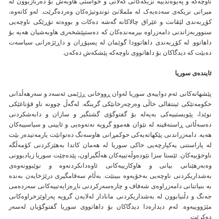
ناوچەکە و پەیوەندییە نزیکەکانی گەلانی و خواستی هاوبەش بۆ دەربازبوون لە
میراتی نزیکەی سەدەیەک لە ململانێ توندوتیژەکان وەردەگرێت. لەو کاتەوە،
كۆڕبەندی لێڤانت و عێراق چالاکانە گەشە دەکات و بووەتە تۆڕێکی ناوچەیی
سنووربەزاندنی دامەزراوە بیرمەندەکان کە دەستپێشخەری هاوبەشیان هەیە بۆ
داهاتوو. لە کۆڕبەندی داهاتوودا گوێمان لە پسپۆڕان و داڕێژەرانی سیاسەت
دەبێت کە دیدگاکان بۆ داهاتووی ناوچەکە پێشکەش دەکەن.
ئایندەی سوریا
پێشهاتەکانی ئەم دواییەی سوریا لەوان ڕووخانی ڕژێمی ئەسەد و سەرهەڵدانی
حکومەتێکی ئینتقالی خاڵی وەرچەرخانێکی گرینگە. لەگەڵ چوونە ناو قۆناغێکی
نوێدا، پێویستییەکی بەپەلە بۆ گفتوگۆی گشتگیر و سازان و دابەشکردنی
دەسەڵاتی ڕاستەقینە لە نێوان هەموو گروپە نەتەوەیی و ئایینی و سیاسییەکان
هەیە. دامەزراندنی پێکهاتەیەکی حوکمڕانی هاوسەنگ دەتوانێت یارمەتیدەر بێت
لە پاراستنی یەکپارچەیی خاکی سوریا لە هەمان کاتدا بەهێزکردنی کۆمەڵگە
ناوخۆییەکان. ئێستا سزا نێودەوڵەتییەکان هەڵگیراون، پێدەچێت سوریا زیادبوونی
وەبەرهێنانی بیانی و هاوکارییەکانی ئاوەدانکردنەوە و نوێبوونەوەی
بەشداریکردنی ناوچەیی بەخۆیەوە ببینێت. بەڵام سەقامگیری درێژخایەن بەندە
بە بنیاتنانی دامەزراوەی شەفاف و چارەسەرکردنی ناڕەزایەتییەکانی سەردەمی
جەنگ و دڵنیابوون لە بەشداریکردنی مانادار لەلایەن گروپە پەراوێزخراوەکانی
مێژووییەوە. لەم دیدارەدا دیدگاکان بۆ داهاتووی سوریا گفتوگۆیان لەسەر
دەکرێت.