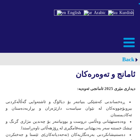
English
Arabic
Kurdish
Back
ئامانج و تەوەرەکان
دیداری مێری 2025 ئامانجی ئەوەیە:
ڕەخساندنی کەشێکی بنیاتنەر بۆ دیالۆگ و ئاشتەوایی گەڵاڵەکردنی
بيروبۆچوونەکان لە نێوان سياسەت دارێژەران و بڕاربەدەستان و
ئەکاديمستان.
وەدەستهێنانی وەڵامی دروست و بوونياتنەر بۆ چەندین مژاری گرنگ و
تيشك خستنە سەر بەدیهێنانی سەقامگیری لە ڕۆژهەڵاتی ناوەڕاستدا.
دەستنیشانکردنی بەرەنگاریەکان (تەحەدیاتەکان)ی ئێستا و جەختکردن