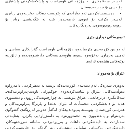
لەسەر سەقامگیری لە ڕۆژهەڵاتی ناوەڕاست و پێشکەشکردنی پێشنیازی
پۆڵەسی بۆ بڕیار بەدەستان.
دەستنیشانکردنی ئەو بوارانەی کە پێویست دەکات توێژینەوەی زیاتری
لەسەر بکرێت بۆ ئەوەی یارمەتیدەر بێت لە تێگەیشتنی زیاتر بۆ
ڕووبەڕووبوونەوەی بەرەنگاریەکان.
تەوەرەکانی دیداری مێری
لە دوایین کۆڕبەندی مێریمانەوە، ڕۆژهەڵاتی ناوەڕاست گۆڕانکاری سیاسی و
ئەمنی بەرچاوی بەخۆیەوە بینیوە، هاوپەیمانییەکانی داڕشتووەتەوە و ئاڵۆزییە
نوێیەکانی هێناوەتە ئاراوە.
عێراق بۆ هەمووان
تەوەری سەرەکی ئەم دیبەیتەی کۆڕبەندەکە بریتییە لە بەهێزکردنی دامەزراوە
دەوڵەتییەکانی عێراق و پێناسەکردنەوەی حوکمڕانی ناوەند-پەراوێزییەکەی.
سەقامگیری درێژخایەنی عێراق پێویستی بە چوارچێوەیەکی ڕوون و دەستوری
هەیە بۆ دابەشکردنی دەسەڵات لە نێوان بەغدا و پارێزگا پەراوێزییەکان و
هەرێمی کوردستان. پێویستە پەیوەندییەکان لەگەڵ هەولێر لە ڕێگەی گفتوگۆی
بەردەوام و پابەندبوون بە دەستوورەوە بە دامەزراوەیی بکرێن، بەتایبەتی
سەبارەت بە دابەشکردنی داهات و بەڕێوەبردنی سامانە سروشتییەکان.
دابەشکردنی یەکسانی سامانی نیشتمانی زۆر گرنگە بۆ چارەسەرکردنی