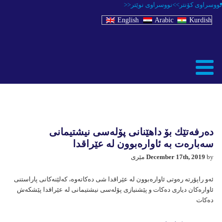
نووسراوی كۆنتر>>
نووسراوی نوێتر<<
English
Arabic
Kurdish
دەرفەتێك بۆ داهێنانی پۆلەسی نیشتیمانی
سەبارەت بە ئاوارەبوون لە عێراقدا
by مێری
December 17th, 2019
ئەو راپۆرتە رەوتی ئاوارەبوون لە عێراقدا شی دەكاتەوە، كەلێنەكانی پاراستنی
ئاوارەكان دیاری دەكات و پێشنیازی پۆلەسی نیشتیمانی لە عێراقدا پێشكەش
دەكات