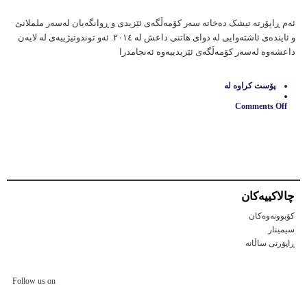
ئەم ڕاپۆرتە تیشک دەخاتە سەر کۆمەڵگەی ئێزیدی و ڕوانگەیان لەسەر ململانێ
و ئایندەی ئاشتەوایی لە دوای هاتنی داعش لە ٢٠١٤. ئەو توندوتیژییەی لە لایەن
داعشەوە لەسەر کۆمەڵگەی ئێزیدییەوە ئەنجامدرا
پۆست كراوه‌ له‌
Comments Off
on
روانگەی
ئێزدیەکان
بۆ
ململانێ
و
ئاشتەوایی
چالاكییه‌كان
کۆبوونەوەکان
سیمینار
ڕاپۆرتی ساڵانه
Follow us on