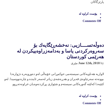
پارێزگاكان
پۆست كراوه‌ له‌
Comments Off
on
لامەركەزيەت
بە
دروومانێكی
خۆماڵی
دەوڵەتســــازیی: نەخشەڕێگايەك بۆ
سەروەركردنی ياسا و بەدامەزراوەييكردن له
هەرێمی كوردستان
by مێری
June 12th, 2018
لاوازيە هەناويەكانی سيستەمی حوكمڕانی خۆماڵی لەو دەوروبەرە دژوارەدا
بوونەتە سەرچاوەی قەيران و هەڕەشەی زیاتر لەسەر ئايندە و چارەنووسیدا. له‌و
كتێبه‌دا كه‌لێنه‌ گه‌وره‌كانی سيسته‌م و شێوازی پڕكردنه‌وه‌يان خراونه‌ته‌ڕوو
پۆست كراوه‌ له‌
Comments Off
on