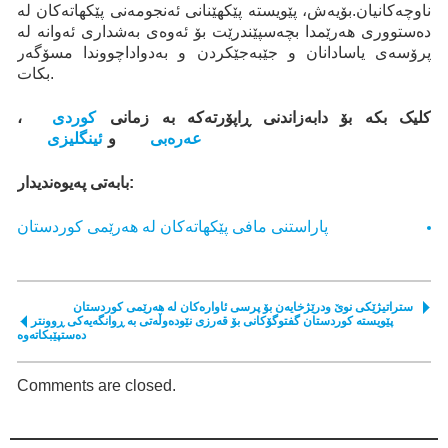
ناوچەکانیان.بۆيه‌ش، پێويسته‌ پێكهێنانی ئه‌نجومه‌نی پێكهاته‌كان له‌
ده‌ستووری هه‌رێمدا بچه‌سپێندرێت بۆ ئه‌وه‌ی به‌شداری ئه‌وانه‌ له‌
پرۆسه‌ی ياسادانان و جێبه‌جێكردن و به‌دواداچووندا مسۆگه‌ر
بكات.
کلیک بکە بۆ دابەزاندنی ڕاپۆرتەکە بە زمانی
کوردی
،
عەرەبی
و
ئینگلیزی
بابەتی پەیوەندیدار:
پاراستنی مافی پێکهاتەکان لە هەرێمی کوردستان
ستراتيژێکی نوێ ودرێژخایەن بۆ پرسی ئاوارەکان لە هەرێمی کوردستان
پێویستە کوردستان گفتوگۆکانی بۆ قەرزی نێودەوڵەتی بە ڕوانگەیەکی ڕوونتر
دەستپێبکاتەوە
Comments are closed.