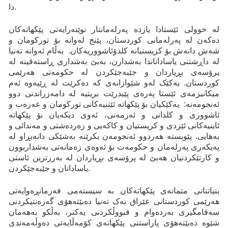
دا.
لە خوولی ئێستادا يازده‌ پەرلەمانتار نوێنەرایەتی پێکهاتەکان
دەکەن لە پەرلەمانی کوردستان، پێنج له‌وانه‌ بۆ توركومان و
شه‌ش دانه‌ش بۆ كريستيانه‌ كلدۆئاشووريه‌كان. بەڵام ئه‌وانه‌ تەنیا
لە داڕشتنی یاساداناندا به‌شدارن، بەبێ بەشداری ڕاستەقینە لە
پرۆسەی بڕیاردان و جێبەجێکردن لە حکومەتی هەرێمی
کوردستان. یەکێک لەو شێوازانەی کە دەکرێت لە ڕێیەوە ئەم
میکانیزمەی ئێستا پەرەی پێبدرێت بریتیە لە دامەزراندنی دوو
ئەنجومەنه‌: يه‌كێكيان بۆ پێکهاتە ئێتنیه‌كانی توركومان و عه‌ره‌ب و
ئاشووری و كلدانی و ئه‌رمه‌نی، ئه‌وی ديكه‌يان بۆ پێكهاته‌
ئاینیەکانی ئێزدی و كريستيان و كاكه‌يی و زه‌رده‌شتی و مه‌ندائی و
به‌هايی. پێويسته‌ هه‌ردوو ئه‌نجومه‌ن بكرێنه‌ به‌شێكی دانه‌بڕاو له‌
په‌يكه‌ری په‌رله‌مان و حكومه‌ت بۆ ئه‌وه‌ی زه‌مانه‌تی به‌شداربوون
و كارتێكردنيان هه‌بێ له‌ پرۆسه‌ی بڕياردان له‌ به‌رزترين ئاستی
ياسادانان و جێبه‌جێكردن.
بنیاتنانی متمانەی پێکهاتەکان بە سیستەمی فەرمانڕەوایەتی
هەرێمی کوردستانی عێراق نەک تەنیا دەبێتەهۆی گەرەنتیکردنی
سەقامگیری بەردەوام و قبووڵکردنی یەکتر، بەڵکو بەهەمان
شێوە دەبێتەهۆی پاراستنی پێکهاتەی کۆمەڵایەتی دەوڵەمەندی