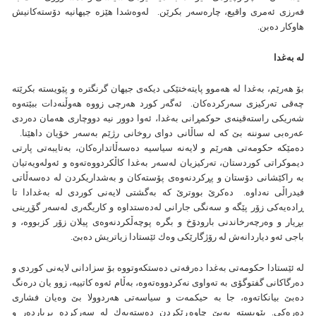
فه‌رزی ئه‌مری واقيع، چاره‌سه‌ر بكرێن. له‌وه‌شدا هێزه‌ جيهانيه‌ دۆسته‌كانيش
هاوكار ده‌بن.
له‌ به‌غدا
بۆ هه‌رێم، به‌غدا له‌ هه‌موو پايته‌ختێكی ديكه‌ی جيهان گرنگتره‌ و پێويسته‌ بكرێته‌
چه‌قی ته‌ركيزی سه‌ركرده‌كان. ئه‌گه‌ر كورد هه‌رچی زووه‌ هه‌وڵنه‌دات ببێته‌وه‌‌
شه‌ريكی راسته‌قينه‌ی حوكمڕانی به‌غدا، ئه‌وا دوور نيه‌ دووچاری هه‌مان ده‌ردی
عه‌ره‌بی سوننه‌ بێ كه‌ له‌ ساڵانی دوای روخانی رژێم به‌سه‌ر خۆيان داهێنا. ‌
ده‌مێكه‌ حكومه‌تی هه‌رێم و لايه‌نه‌ سياسيه‌ ده‌سه‌ڵاتداره‌كان، به‌تايبه‌تی پارتی
ديموكراتی كوردستان، ته‌ركيزیان له‌سه‌ر به‌غدا كاڵكردووه‌ته‌وه‌ و ئه‌وله‌ويه‌تیان
به‌ راكێشانی دۆستان و پڕكردنه‌وه‌ی پۆسته‌كان و به‌شداريكردن له‌ ده‌سه‌ڵاتی
فيدراڵی نه‌داوه‌. ده‌كرێ بووترێ كه‌ به‌گشتی لايه‌نی كوردی له‌ به‌غدادا تا
ڕاده‌يه‌كی زۆر پێگه‌ و سه‌نگی جارانی له‌ده‌ستداوه‌ و كاريگه‌ری له‌سه‌ر گۆڕينی
بڕيار و وه‌رچه‌رخاندنی بارودۆخ و بگره‌ پوچه‌ڵكردنه‌وه‌ی پيلان زۆر كزبووه‌، و
باجی ئه‌و دياردانه‌ش‌ له‌ رۆژگارێكی وه‌ك ئێستادا زياتريش ده‌بێ.
له‌ ئێستادا حكومه‌تی به‌غدا ده‌رفه‌تی ده‌ستكه‌وتووه‌ بۆ سزادانی لايه‌نی كوردی و
ده‌رگاكانی گفتوگۆی به‌ ته‌واوی نه‌كردووه‌ته‌وه‌‌، به‌ڵام ئه‌وه‌ كاتييه‌، زوو يان دره‌نگ
ده‌بێ بيانكاته‌وه، جا به‌ حيكمه‌ت و سياسه‌تی هه‌ردوولا بێ وه‌يان فشاری
ده‌ره‌كی‌‌. پێويسته‌ به‌بێ چاوه‌ڕێكردن ده‌سته‌يه‌ك له‌ سه‌ركرده‌ بڕيارده‌ر و