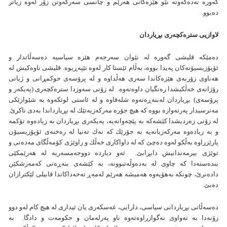
گه‌وره‌ نه‌ده‌كه‌وته‌ نێو هێزه‌كانی هه‌رێم و چانسی سه‌ركه‌وتن زۆر له‌وه‌ زياتر
ده‌بوو.
لاوازيی ستره‌كچه‌ری بڕياردان
ده‌مێكه‌ قليشی گه‌وره‌ له‌ نێوان سه‌رجه‌م هێزه‌ سياسيه‌ ده‌سه‌ڵاتدار و
ئۆپۆزيسيۆنه‌كان په‌يدا بووه‌، به‌ڵام ئێستا كار له‌وه‌ تێپه‌ڕيوه‌. قليشی ناوه‌كیش له‌
هه‌ناوی زۆربه‌ی هێزه‌كاندا سه‌ری هه‌ڵداوه‌ و له‌ پرۆسه‌ی حوكمڕانی و ژيانی
رۆژانه‌ی خه‌ڵكيشدا ره‌نگیان داوه‌ته‌وه‌. له‌ زۆنی سه‌وزدا ستره‌كچه‌ری (په‌يكه‌ر و
پرۆسه‌ی) بڕياردان له‌بنه‌ڕه‌ته‌وه‌ شله‌قاوه‌ و له‌ ئاستی لوتكه‌وه‌ به‌ شێوازێكی
مه‌ترسيدار په‌رته‌وازه‌ بووه كه‌ هيچ جۆره‌ مه‌ركه‌زيه‌تێك له‌ بڕيارداندا به‌دی ناكرێ.
له‌ زۆنی زه‌رديشدا كێشه‌كه‌ به‌ پێچه‌وانه‌يه‌، په‌يكه‌ری بڕياردان به‌ زياده‌وه‌ تۆكمه‌
و به‌ زياده‌وه‌ مه‌ركه‌زيانه‌يه‌ به‌ جۆرێك كه‌ نه‌ك ته‌نيا له‌ ره‌خنه‌ی ئۆپۆزيسيۆن
پارێزراوه‌ به‌ڵكو له‌وه‌ ده‌چێ كه‌ له‌‌ داواكاری خه‌ڵك و راوێژی كۆمه‌ڵگای مه‌ده‌نی و
توێژی بيرمه‌ندانيش دابڕابێ‌. ئه‌و ديارده‌ دووجه‌مسه‌ريه له‌ هه‌رێمكێی
بنده‌سته‌دا كه‌ چاوی له‌ به‌ده‌وڵه‌تبوونه،‌ به‌ كێشه‌ی بنه‌ڕه‌تی كه‌مه‌رشكێن
داده‌نرێ، چونكه‌ به‌‌هۆيه‌وه‌ هه‌ميشه‌ هه‌رێم له‌مه‌ڕ ته‌حه‌داكاندا قابيلی لێكترازان
ده‌بێ‌.
ده‌سه‌ڵاتی بڕياردانی سياسی، دارايی، عه‌سكه‌ری يان ئيداری له‌ هيچ كام له‌و دوو
زۆنه‌‌‌دا به‌ ته‌واوی نه‌گوازراوه‌ته‌وه‌ ناو په‌رله‌مان و حكومه‌ت و دادگا. به‌