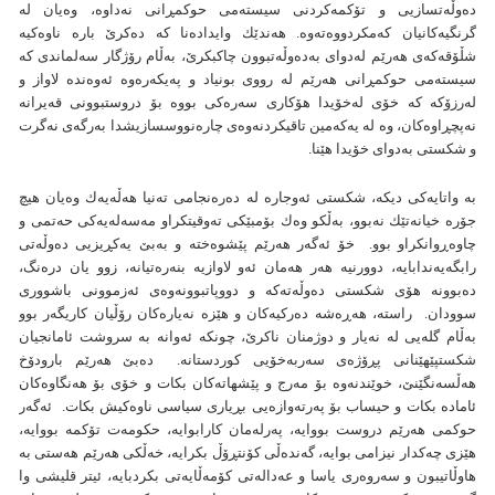
ده‌وڵه‌تسازيی و تۆكمه‌كردنی سيسته‌می حوكمڕانی نه‌داوه، وه‌يان له‌
گرنگيه‌كانیان كه‌مكردووه‌ته‌وه. هه‌ندێك وایداده‌نا كه‌ ده‌كرێ باره‌ ناوه‌كيه‌
شڵۆقه‌كه‌ی هه‌رێم له‌دوای به‌ده‌وڵه‌تبوون چاكبكرێ، به‌ڵام رۆژگار سه‌لماندی كه‌
سيسته‌می حوكمڕانی هه‌رێم له‌ رووی بونياد و په‌يكه‌ره‌وه‌ ئه‌وه‌نده‌ لاواز و
له‌رزۆكه كه‌ خۆی له‌خۆيدا هۆكاری سه‌ره‌كی بووه‌ بۆ دروستبوونی قه‌يرانه‌‌
نه‌پچڕاوه‌‌كان‌، وه له‌ يه‌كه‌مين تاقیكردنه‌وه‌ی چاره‌نووسسازيشدا به‌رگه‌ی‌ نه‌گرت
و شكستی به‌دوای خۆيدا هێنا.
به‌ واتايه‌كی ديكه‌، شكستی ئه‌وجاره‌ له‌ ده‌ره‌نجامی ته‌نيا هه‌ڵه‌يه‌ك وه‌يان هيچ
جۆره‌ خيانه‌تێك نه‌بوو، به‌ڵكو وه‌ك بۆمبێكی ته‌وقيتكراو مه‌سه‌له‌يه‌كی حه‌تمی و
چاوه‌ڕوانكراو بوو. خۆ ئه‌گه‌ر هه‌رێم پێشوه‌خته‌ و به‌بێ يه‌كڕيزيی ده‌وڵه‌تی
رابگه‌يه‌ندابايه‌‌، دوورنيه‌ هه‌ر هه‌مان ئه‌و لاوازيه‌ بنه‌ره‌تيانه‌، زوو يان دره‌نگ،
ده‌بوونه‌ هۆی شكستی ده‌وڵه‌ته‌كه‌‌ و دووپاتبوونه‌وه‌ی ئه‌زموونی باشووری
سوودان. راسته‌، هه‌ڕه‌شه‌ ده‌ركيه‌كان و هێزه‌ نه‌ياره‌كان رۆڵيان كاريگه‌ر بوو
به‌ڵام گله‌يی له‌ نه‌يار و دوژمنان ناكرێ، چونكه‌ ئه‌وانه‌ به‌ سروشت ئامانجيان
شكستپێهێنانی پڕۆژه‌ی سه‌ربه‌خۆيی كوردستانه‌. ده‌بێ هه‌رێم بارودۆخ
هه‌ڵسه‌نگێنێ، خوێندنه‌وه‌ بۆ مه‌رج و پێشهاته‌كان بكات و خۆی بۆ هه‌نگاوه‌كان
ئاماده‌ بكات و حيساب بۆ په‌رته‌وازه‌يی بڕياری سياسی ناوه‌كيش بكات. ئه‌گه‌ر
حوكمی هه‌رێم دروست بووايه‌، په‌رله‌مان كارابوايه‌، حكومه‌ت تۆكمه‌ بووايه‌،
هێزی چه‌كدار نيزامی بوايه‌، گه‌نده‌ڵی كۆنتڕۆڵ بكرايه‌، خه‌ڵكی هه‌رێم هه‌ستی به‌
هاوڵاتيبون و سه‌روه‌ری ياسا و عه‌داله‌تی كۆمه‌ڵايه‌تی بكردبايه‌، ئيتر قليشی وا