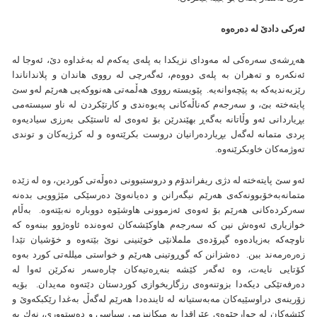
ئه‌ركی دادێ له‌ ده‌ره‌وه‌
هه‌ڕ‌‌شه‌ی سه‌ره‌كی له‌ مه‌ودای نزيكدا به‌ پله‌ی يه‌كه‌م له‌ به‌غداوه‌ دێ، ئه‌وجا له‌
ئه‌نكه‌ره‌ و ته‌هران به‌ پله‌ی دووه‌م، ئه‌گه‌رچی له‌ رووی هاندان و پلانداناندا
رێزبه‌نديه‌كه‌ به‌ پێچه‌وانه‌يه. پێويسته رووی هه‌ڵمه‌تی هه‌نووكه‌يی هه‌رێم له‌و سێ
پايته‌خته‌ بێ، و سه‌رجه‌م كه‌ناڵه‌كانی په‌يوه‌ندی و كارتێكردن له‌ ناو سيسته‌می
بڕياردانی ئه‌و وڵاتانه‌ به‌گه‌ڕ بهێندرێن بۆ ئه‌وه‌ی له‌ ئاستێكی به‌رزی سياديه‌وه‌
پردی متمانه‌ له‌گه‌ل بڕيارده‌رانيان دروست بكرێته‌وه‌ و له‌ كرژيه‌كان و توندی
ته‌وژمه‌كان خاوبكرێنه‌وه‌.
ئه‌و سێ پايته‌خته‌ له‌ دژی‌ ريفراندۆم و دروستبوونی ده‌وڵه‌تی كوردين، وه‌ له‌ زێده‌
متمانه‌به‌خۆبوونه‌كه‌ی هه‌رێم نيگه‌رانن و ده‌يانه‌وێ ده‌رسێكی مێژوويی بده‌نه‌
سه‌ركرده‌كانی هه‌رێم بۆ ئه‌وه‌ی ئه‌زموونی هاوشێوه‌ دووباره‌ نه‌بێته‌وه. به‌ڵام
خوازياری ئه‌وه‌ش نين كه‌ سه‌رجه‌م هاوكێشه‌كان ئه‌وه‌نده‌ ئاوه‌ژوو ببنه‌وه‌ كه‌
ناوچه‌كه‌ به‌زياده‌وه‌ گيرۆده‌ی ململانێی خوێنينی نوێ بێته‌وه‌ و خۆشيان تێدا
زه‌ره‌رمه‌ند ببن‌. ده‌شزانن كه‌ گوڕوتينی هه‌رێم و خواستی ميلله‌تی كورد به‌وه‌
كۆتايی نايه‌ت، وه‌ ئه‌گه‌ر كێشه‌ بنه‌ڕه‌تيه‌كان چاره‌سه‌ر نه‌كرێن ئه‌وا له‌
ده‌رفه‌تێكی ديكه‌دا بزوتنه‌وه‌ی رزگاريخوازی كوردستان دێته‌وه‌ مه‌يدان. بۆيه‌
زۆرينه‌ی دراوسێيه‌كان مه‌به‌ستيانه‌ له‌ ئاينده‌دا هه‌رێم له‌گه‌ڵ به‌غدا رێكبكه‌وێ و
كێشه‌كان له‌ چوارچێوه‌ی عێراقدا به‌ ميكانيزمی سياسی و ده‌ستووری، نه‌ك به‌