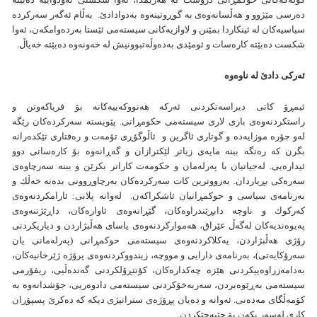
كۆڵه‌گه‌كانی حوكمڕانی دروست له‌ هه‌رێمدا، ئه‌وا شكستی ئه‌ودواييه‌‌ ده‌بێته‌
ده‌رسی مێژوو و هه‌ڵسانه‌وه‌ی به‌ گوڕوتينه‌وه‌ به‌دوادادێ. به‌ڵام ئه‌گه‌ر سه‌ركرده‌
سياسيه‌كان له‌ ئينكاردا بمێنن و لاوازيه‌كانی سيسته‌می ئێستا به‌رده‌وامكه‌ن، ئه‌وا
شكست ده‌بێته‌ كاره‌سات و‌ ئومێدی به‌ده‌وڵه‌تبوونيش له‌ خه‌ونه‌وه‌ ده‌بێته‌ خه‌ياڵ.
ئه‌ركی دادێ‌ له‌ ناوه‌وه‌
ئيمڕۆ كاتی ديراسه‌تكردنی ئه‌ركه‌ هه‌نووكه‌ييه‌كانه‌ بۆ فرياكه‌وتن و
راستكردنه‌وه‌ی باری لاری سيسته‌می حكومڕانی. پێويسته‌ سه‌ركرده‌كان رێگه‌
له‌و جۆره‌ موزايه‌ده‌ و گوتاری ئاگرين و ئاڵوگۆڕی تۆمه‌ت و ره‌فتاری تێكده‌رانه‌
بگرن كه‌ ره‌نگه‌ ببنه‌ مايه‌ی زياتر لێكترازان و گه‌ڕانه‌وه‌ بۆ كاره‌ساتی دوو
ئيداره‌يی. له‌جياتيان با په‌رله‌مان و حكومه‌ت كاراتر بكرێن‌ و ببنه‌ سه‌رچاوه‌ی
سه‌ره‌كی بڕياردان. به‌زووترين كات سه‌ركرده‌كان به‌رچاوڕوونی بده‌نه‌ خه‌ڵك و
به‌رنامه‌ی سياسی و حوكمڕانیان ئاشكراكه‌ن. له‌وانه‌ پلانی: ئارامكردنه‌وه‌ی
كه‌ركوك و ناوچه‌ دابڕێندراوه‌كان، گێڕانه‌وه‌ی ئاواره‌كان، داڕێژتنه‌وه‌ی
په‌يوه‌نديه‌كان له‌گه‌ڵ عێراق، هه‌مواركردنه‌وه‌ی ياسای هه‌ڵبژاردن و دياريكردنی
رۆژی هه‌ڵبژاردن، يه‌كلاكردنه‌وه‌ی سيسته‌می حوكمڕانی (په‌رله‌مانی يان
سه‌رۆكايه‌تی)، به‌رنامه‌ی دارايی و مووچه‌، زيندووكردنه‌وه‌ی‌ پرۆژه‌ ژێرخانيه‌كان،
به‌دامه‌زراوه‌ييكردنی هێزه‌ چه‌كداره‌كان‌، كۆنتڕۆلكردنی گه‌نده‌ڵيی، ريفۆرمی
سيسته‌می به‌ڕێوه‌بردن، سه‌ربه‌خۆكردنی سيسته‌می دادوه‌ريی، جۆشدانه‌وه‌ به‌
كۆمه‌ڵگای مه‌ده‌نی. ئه‌وانه‌ و ده‌يان پڕۆژه‌ی ستراتيژی ديكه‌ كه‌ ده‌كرێ پسپۆران
كاری له‌سه‌ر بكه‌ن بۆ جێبه‌جێكردن.