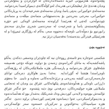
پێچه‌وانه‌وه‌، هه‌ژموونی حيزبه‌ ده‌سه‌لاتداره‌كان له‌ لاوازكردن و بنكۆڵكردنی
وه‌يان هه‌ندێ جار ئيفليجكردنی هه‌ريه‌ك له‌و كۆڵه‌گانه‌ی ديموكراسيدا به‌رده‌وامه‌‌.
مه‌سه‌له‌ی حوكمڕانی به‌پێی ياسا، وه‌يان مه‌سه‌له‌ی شه‌رعيه‌تدان به‌ بڕياره‌كانی
حوكمڕانی، مه‌رجی بنه‌ڕه‌تين بۆ به‌ده‌ستهێنانی متمانه‌ی ميلله‌ت و متمانه‌ی
نێوده‌وڵه‌تی، كه‌چی له‌ هه‌رێمدا كراونه‌ته‌ مه‌سه‌له‌ی لاوه‌كی. ئه‌و جۆره‌
پشتگوێخستنه‌ی ياسا و شه‌رعيه‌ت له‌ سه‌رده‌می شه‌ڕی ساردی سه‌ده‌ی
رابوردوو بۆ ده‌وڵه‌تانی ناوچه‌كه‌ ده‌چووه‌ سه‌ر، به‌ڵام له‌ رۆژگاری ئيمڕۆدا و له‌
هه‌رێمێكی فيدراڵی بنده‌سته‌دا نه‌فه‌سيان درێژ نيه‌.
نه‌چووه‌ بچێ
شكستی ئه‌وجاره‌ به‌و ئاسته‌‌ی ڕووخان نيه‌ كه‌ چاودێران وه‌سفی ده‌كه‌ن. به‌ڵكو
پاشه‌كشه‌يه‌كه‌ به‌ مانای گه‌ڕانه‌وه‌ی زه‌مه‌ن بۆ دواوه،‌ چونكه‌ دۆخی هه‌ميشه‌
شله‌قاوی عێراق به‌رده‌وامه‌ و پارسه‌نگی هێزه‌ ململانێكه‌ره‌كان له‌ رۆژهه‌ڵاتی
ناوه‌ڕاستدا هێشتا له‌ گۆڕاندايه‌. به‌غدا به‌بێ هاوكاری ده‌ره‌كی توانای
چاره‌سه‌ركردنی كێشه‌ بنه‌ڕه‌تی و درێژخايه‌نه‌كانی نه‌ماوه‌ و نايبێ. جا به‌هۆی
داڕزانی ناوه‌كی و هه‌ڵوه‌شانه‌وه‌ی پێكهاته‌كانی عێراق بێ وه‌يان له‌ ئه‌نجامی
ململانێی هێزه‌ جولێنه‌ره‌كان، ده‌رفه‌تی نوێ دێنه‌ پێشه‌وه‌. خۆ ئه‌گه‌ر عێراق
تۆكمه‌ش‌ بووه‌وه‌ و لايه‌نی كورديش وه‌ك شه‌ريكێك به‌شدار بوو له‌ هه‌ڵساندنه‌وه‌
و به‌ديموكراسيكردنی، ئه‌وا ديسانه‌وه‌ هه‌رێمی كوردستان براوه‌ ده‌بێ. ئه‌گه‌ر
هێزه‌ سياسيه‌كان به‌خۆكه‌وتن و ته‌ركيزيان خسته‌‌وه سه‌ر تۆكمه‌كردنی