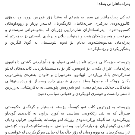
په‌رله‌مانتارانی به‌غدا
ئه‌ركی په‌رله‌مانتارانی سه‌ر به‌ هه‌رێم له‌ به‌غدا زۆر قوڕس بووه‌، وه‌ به‌هۆی
كاڵبوونه‌وه‌ی ته‌ركيزی حيزبه‌كانيان كاريگه‌ریان‌ له‌سه‌ر بڕيار و رووداوه‌كان
كه‌مبووه‌ته‌وه‌. په‌رله‌مانتاران شاره‌زاييی زۆريان له‌ بنجوبنه‌وانی سيسته‌م و
ده‌رفه‌ت و هه‌ڕه‌شه‌كان هه‌‌يه‌ و ده‌توانن پيلان و بڕياری نابه‌جێی دژ به‌هه‌رێم له‌
په‌رله‌مان هه‌ڵبوه‌شێنه‌وه‌، به‌ڵام بۆ ئه‌وه‌ پێويستيان به‌ گوێ لێگرتن و
پشگيریكردن و رێنمايكردنه‌‌.
پێويسته‌ حيزبه‌كانی هه‌رێم ئاماده‌باشيی‌ ته‌واو بۆ هه‌ڵبژاردنی گشتی داهاتووی
په‌رله‌مانی عێراق بكه‌ن. بۆ ئه‌وه‌ش، كار بۆ ده‌ستنيشانكردنی كانديده‌كان له‌نێو
سه‌ركرده‌ی باڵا‌، بڕيارده‌ر، لێهاتوو، عه‌ره‌بيزان و خاوه‌ن به‌هره‌ی پێشڕه‌ويی
بكه‌ن چونكه‌ له‌ مه‌ودوا به‌غدا به‌ره‌ی شه‌ڕی چاره‌نوسساز بۆ وه‌ده‌ستهێنانی
مافه‌كانی خه‌ڵكی هه‌رێم ده‌بێ، ئه‌و شه‌ڕه‌ش پێويستی به‌ به‌كارهێنانی‌ به‌رزترين
ئاستی زانست و هونه‌ری لۆبيكردن و خه‌باتی سياسی ده‌بێ.
پێويسته‌ به‌ زووترين كات ئه‌و كۆمه‌ڵه‌ پۆسته‌ هه‌ستيار و گرنگه‌ی حكومه‌تی
فيدراڵ كه‌ به‌ پێی‌ رێكه‌وتنی سياسی به‌ كورد دراون به‌ كانديدی گونجاو
پڕبكرێنه‌وه‌. ساڵانێكه‌ پڕكردنه‌وه‌ی زۆرێك له‌و پۆستانه‌ پشتگوێی خراون وه‌يان
كانديدی گونجاویان بۆ ديارنه‌كراوه‌‌، وه‌ ئه‌وانه‌ی له‌ پۆسته‌كانيشدابوونه‌ كێشه‌ی
ئاراسته‌كردنيان هه‌بووه‌ وه‌يان له‌ زۆر حاڵه‌تدا له‌جياتی به‌رگريكردن له‌ خواست و