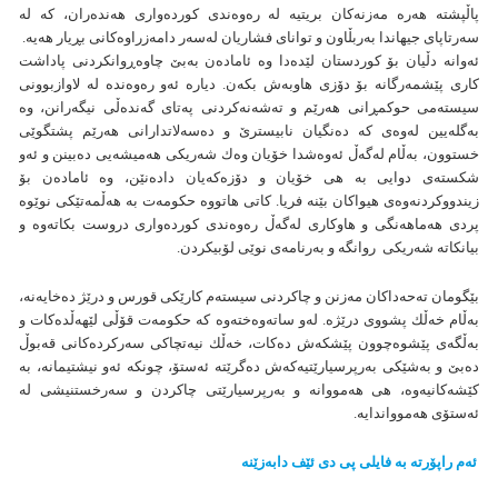
پاڵپشته‌ هه‌ره‌ مه‌زنه‌كان بريتيه‌ له‌ ره‌وه‌ندی كورده‌واری هه‌نده‌ران، كه‌ له‌
سه‌رتاپای جيهاندا به‌ربڵاون و توانای فشاريان له‌سه‌ر دامه‌زراوه‌كانی بڕيار هه‌يه‌.
ئه‌وانه‌ دڵیان بۆ كوردستان لێده‌دا وه‌ ئاماده‌ن به‌بێ چاوه‌ڕوانكردنی پاداشت
كاری پێشمه‌رگانه‌ بۆ دۆزی هاوبه‌ش بكه‌ن. دياره‌ ئه‌و ره‌وه‌نده‌ له‌ لاوازبوونی
سيسته‌می حوكمڕانی هه‌رێم و ته‌شه‌نه‌كردنی په‌تای گه‌نده‌ڵی نيگه‌رانن، وه‌
به‌گله‌يين له‌وه‌ی كه‌ ده‌نگيان نابيسترێ و ده‌سه‌لاتدارانی هه‌رێم پشتگوێی
خستوون، به‌ڵام له‌گه‌ڵ ئه‌وه‌شدا خۆيان وه‌ك شه‌ريكی هه‌ميشه‌يی ده‌بينن و ئه‌و
شكسته‌ی دوايی به‌ هی خۆیان و دۆزه‌كه‌یان داده‌نێن، وه‌ ئاماده‌ن‌ بۆ
زيندووكردنه‌وه‌ی هيواكان بێنه‌ فريا. كاتی هاتووه‌ حكومه‌ت به‌ هه‌ڵمه‌تێكی نوێوه‌
پردی هه‌ماهه‌نگی و هاوكاری له‌گه‌ڵ ره‌وه‌ندی كورده‌واری دروست بكاته‌وه‌ و
بيانكاته‌ شه‌ريكی روانگه‌ و به‌رنامه‌ی نوێی لۆبیكردن.
بێگومان ته‌حه‌داكان مه‌زنن و‌ چاكردنی سيسته‌م كارێكی قورس‌ و درێژ ده‌خايه‌نه،
به‌ڵام خه‌ڵك پشووی درێژه‌. له‌و ساته‌وه‌خته‌وه‌ كه‌ حكومه‌ت قۆڵی لێهه‌ڵده‌كات و
به‌ڵگه‌ی پێشوه‌چوون پێشكه‌ش ده‌كات، خه‌ڵك نيه‌تچاكی سه‌ركرده‌كانی قه‌بوڵ
ده‌بێ و به‌شێكی به‌رپرسيارێتيه‌كه‌ش ده‌گرێته‌ ئه‌ستۆ، چونكه‌ ئه‌و نيشتيمانه، به‌
كێشه‌كانيه‌وه‌، هی هه‌مووانه‌ و به‌رپرسيارێتی چاكردن و سه‌رخستنيشی له‌
ئه‌ستۆی هه‌موواندايه‌.
ئەم راپۆرتە بە فایلی پی دی ئێف دابەزێنە