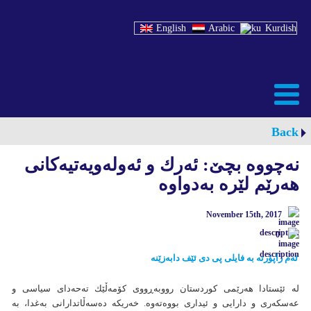
English
Arabic
Kurdish
Back
نه‌چووه‌ بچێ: ئه‌رك و ئه‌وله‌ويه‌تيه‌كانی
هه‌رێم لێره‌ به‌دواوه
November 15th, 2017
0
ئەم راپۆرتە بە فایلی پی دی ئێف دابەزێنە
له‌ ئێستادا هه‌رێمی كوردستان رووبه‌ڕووی كۆمه‌ڵێك ته‌حه‌دای سياسی و
عه‌سكه‌ری و دارايی و ئيداری بووه‌ته‌وه‌. خه‌ريكه‌ ده‌سه‌ڵاتدارانی به‌غدا، به‌