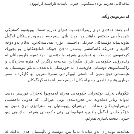
مافه‌كانی هه‌رێم بۆ ده‌ستكه‌وتی حيزبی تايبه‌ت ئاراسته‌ ‌كرابوون.
له‌ ده‌ره‌وه‌ی وڵات
له‌و چه‌ند هه‌فته‌ی دوای ريفراندۆمه‌وه‌، فه‌زای هه‌رێم ته‌سك بوويته‌‌وه‌. كه‌شێكی
نێوده‌وڵه‌تی خنكێنه‌ر داهێنراوه‌، وه‌ك بڵێی سه‌رجه‌م ده‌ورودراوسێكان له‌گه‌ڵ
هاوپه‌يمانه‌ دۆسته‌كان خه‌ريكی داخستنی بۆڕی هه‌ناسه‌كه‌ين. به‌ڵام ئه‌و دۆخه‌
كاتييه‌ و خه‌ريكه‌ كاته‌كه‌شی به‌سه‌ر ده‌چێ چونكه‌ ئامانجه‌كانيان بۆ بچووك
كردنه‌وه‌ی ده‌سه‌لات و قه‌واره‌ی هه‌رێم وا دێته‌دی. له‌ولاشه‌وه‌ هاوپه‌يمانان له‌
زێده‌ڕۆيی حكومه‌تی عێراق نيگه‌رانن. هه‌ڵبه‌ته‌‌ رێگرتن له‌ هێزه‌ نه‌ياره‌كان و
راكێشانه‌وه‌ی دۆستانی هاوپه‌يمان به‌ خۆڕسكی نايه‌نه‌دی، به‌ڵكو پێويستیان به‌
هيممه‌تی نوێ ده‌بێ له‌ ئاستی لۆبيكردنی سه‌رتاسه‌ريی بۆ كاركردنه‌ سه‌ر
بڕياری هێزه‌ ئيقليمی و جيهانيه‌كان له‌سه‌رجه‌م پايته‌خته‌ گرنگه‌كان.
بێگومان ئه‌ركی نوێنه‌رانی حكومه‌تی هه‌رێم له‌مه‌ودوا له‌جاران قورستر ده‌بێ.
ئه‌وانه‌ زياتر ده‌كه‌ونه‌ به‌ر هه‌ڕه‌شه‌ی لۆبی عێراقی، كه‌ هه‌وڵی داخستنی
نوێنه‌رايه‌تيه‌كان ده‌دات. نوێنه‌ران پێويستيان به‌ ستراتيژی نوێ ده‌بێ‌ بۆ
خۆگونجاندن له‌گه‌ڵ واقيع و ئه‌وله‌وياتی نوێی حكومه‌تی هه‌رێم، نه‌ك هی دوو
حيزبی ده‌سه‌ڵاتداری هه‌رێم.
هه‌ڵبه‌ته‌ نوێنه‌ران له‌و ميانه‌دا ته‌نيا نين، دۆست و پاڵپشتيان هه‌ن. يه‌كێك له‌