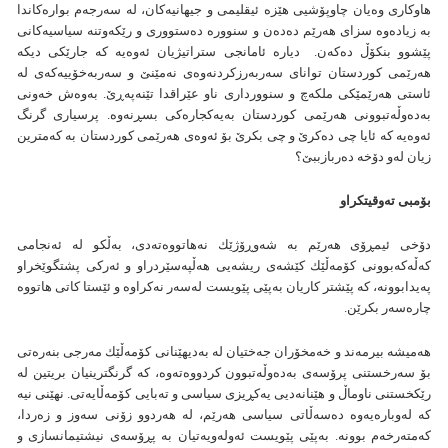
هاوكاری وه‌يان چاوپۆشيی هێزه‌ ئيقليمی و جيهانيه‌كان، له‌ سه‌رجه‌م بواره‌كاندا
به‌ زياده‌وه‌ سزای هه‌رێم ده‌ده‌ن و سنووره‌ ده‌ستووری و رێكه‌وتنه‌ سياسيه‌كانی
پێشوو بنكۆڵ ده‌كه‌ن. دياره‌ ئامانجی ستراتيژیان‌ ئه‌وه‌يه‌ كه‌ جارێكی ديكه‌
هه‌رێمی كوردستان توانای سه‌ربه‌رزكردنه‌وه‌ی نه‌مێنێ و سه‌ربه‌خۆييه‌كه‌ی له‌‌
ئاستی هه‌رێمێكی ملكه‌چ و سنوورداری ناو عێراقدا تێنه‌په‌ڕێ. به‌وه‌ش خه‌ونی
به‌ده‌وڵه‌تبوونی هه‌رێمی كوردستان به‌يه‌كجاره‌كی بسڕنه‌وه‌‌. پرسياری گرنگ
ئه‌وه‌يه‌ كه‌ ئايا چی ده‌كرێ و چی بكرێ بۆ ئه‌وه‌ی هه‌رێمی كوردستان به‌ كه‌مترين
زيان له‌و دۆخه‌ ده‌ربازببێ؟
بۆمبی ته‌وقيتكراو
دۆخی ئيمڕۆی هه‌رێم به‌ شه‌وڕۆژێك نه‌هاتووه‌ته‌دی، به‌ڵكو له‌ ئه‌نجامی
كه‌ڵه‌كه‌بوونی كۆمه‌ڵێك كێشه‌ی ريشه‌یی هه‌ڵپه‌سێردراو و ئه‌ركی پشتگوێخراو
په‌يدابوونه‌، كه‌ پێشتر كاريان به‌پێی پێويست له‌سه‌ر نه‌كراوه‌ و ئێستا كاتی هاتووه‌
چاره‌سه‌ر بكرێن.
هه‌ميشه‌ بيرمه‌ند و خه‌مخۆران جه‌ختيان له‌ به‌ديهێنانی كۆمه‌ڵێك مه‌رجی بنه‌ره‌تی
بۆ سه‌رخستنی پرۆسه‌ی به‌ده‌وڵه‌تبوون كردووه‌ته‌وه، كه‌ گرنگترينيان بريتين له‌
رێكخستنی ناوماڵ و هێنانه‌ديی يه‌كڕيزی سياسی و ته‌بايی كۆمه‌ڵايه‌تی. نهێنی نيه‌
كه‌ له‌وباره‌يه‌وه‌ ده‌سه‌ڵاتی سياسی هه‌رێم، له‌ هه‌ردوو زۆنی سه‌وز و زه‌ردا،
كه‌مته‌رخه‌م بوونه‌. به‌پێی پێويست ئه‌وله‌ويه‌تیان به‌ پڕۆسه‌ی نيشتيمانسازی و