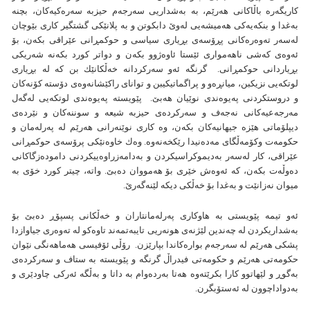
كاريگه‌ره باڵاكانی هه‌رێم، به‌ به‌شداريی سه‌رجه‌‌م حيزبه‌ سه‌ره‌كيه‌كان، بچنه‌
به‌غدا و بنكه‌يه‌كی هه‌ميشه‌يی له‌وێ دابكوتن و به‌ پلانێكی گشتگير كاری بێوچان
له‌سه‌ر ته‌وه‌ره‌كانی پڕۆسه‌ی بڕياری سياسی و حوكمڕانی عێراقی بكه‌ن، بۆ
ئه‌وه‌ی كه‌شی ناهه‌مواری ئێستا ئاوه‌ژوو بكه‌ن و دواتر كورد بكه‌نه‌ شه‌ريكی
بڕياردانی حوكمڕانی. گرنگه‌ ئه‌و سه‌ركردانه‌ خه‌ڵكانێك بن كه‌ له‌ بڕياری
لوتكه‌يی نزيكبن، ميانڕه‌و و پراگماتيكیبن و توانای راكێشانه‌وه‌ی دۆسته‌ كۆنه‌كان
و دروستكردنی په‌يوه‌ندی نوێيان هه‌بێ. پێويسته‌‌ په‌يوه‌ندی لوتكه‌يی له‌گه‌ل
مه‌رجه‌عيه‌كانی نه‌جه‌ف و سه‌ركرده‌ی حيزبه‌ شيعه‌ و سوننه‌كان و نێرده‌ی
ديپلۆماتی هێزه‌ جيهانيه‌كان بكه‌ن، وه‌ كاری نوێنه‌رانی هه‌رێم له‌ په‌رله‌مان و
حكومه‌ت وكۆمه‌ڵگای مه‌ده‌نيدا رێكخه‌نه‌وه‌. وه‌ك خاوه‌نێكی پرۆسه‌ی حوكمڕانی
عێراقی، كار لەسەر بەدیموکراسیکردن و به‌دامه‌زراوه‌ييكردنی دامودەزگاکانی
دەوڵەت بكه‌ن، كه‌ ئه‌وه‌ش خێری بۆ هه‌مووان ده‌بێ. واته‌، چيتر كورد خۆی به‌
ميوان نه‌زانێت و به‌غدا بۆ خه‌ڵكی ديكه‌ لێنه‌گه‌رێ.
ئه‌و تيمه‌ پێويستی به‌ هاوكاری په‌رله‌مانتاران و خه‌ڵكانی پسپۆڕ ده‌بێ بۆ
به‌شداریكردن له‌ چه‌ندين لێژنه‌ی هونه‌ريی تايبه‌تمه‌ند تاوه‌كو له‌ ته‌وه‌ری جياوازدا
پشكی هه‌رێم له‌ سه‌رجه‌م بواره‌كاندا بپارێزن. رۆڵی ئۆفيسی هه‌ماهه‌نگی نێوان
حكومه‌تی هه‌رێم و حكومه‌تی فيدراڵ گرنگه‌ و پێويسته‌ به‌ ستاف و سه‌ركرده‌ی
به‌گوڕ و لێهاتوو كارا بكرێته‌وه هه‌تا به‌رده‌وام به‌ داتا و به‌ڵگه‌‌ ئه‌ركی چاودێری و
به‌دواداچوون له‌ ئه‌ستۆبگرن.