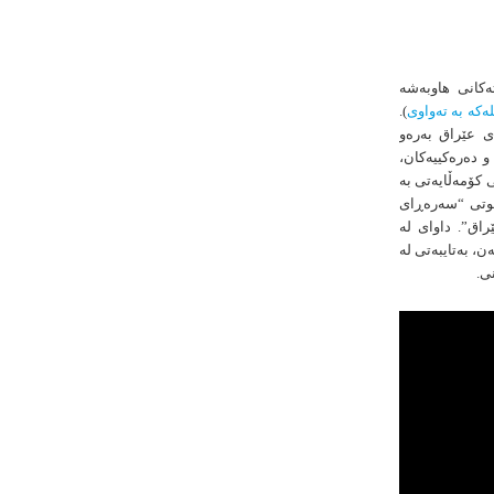
ەکانی هاوبەشە
لەكە بە تەواوی
).
ای عێراق بەرەو
 دەرەکییەکان،
 کۆمەڵایەتی بە
گوتی “سەرەڕای
راق”. داوای لە
ن، بەتایبەتی لە
ی.