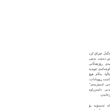
لەگەڵ عێراق کرد
ش دەبێت. بەپێی
یەی ڕۆژهەڵاتی
اوچەکەی ئێوەیە
یا، بەڵام هیچ
ڕاست ڕوونادات،
ەتی لەمێژینەی”
دنی دامەزراوە
خایەن.
لە ئەستۆیە بۆ