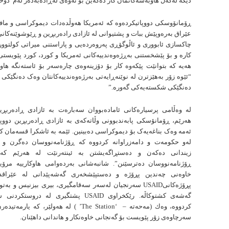
دیكە لەگەڵ هاوبەشەکانمان کار دەکەین بۆ ئەوەی لەڕادەبەدەر لەم دۆخە 
ڕۆمانۆوسکی دووپاتیکردەوە کە ئەمریکا هەوڵدەدات دیموکراسی و ماف
عێراق بەرەوپێش ببات و پشتیوانی لە ئازادی رادەربڕین و ڕێوشوێنەکانی
چاکسازی ئابووری و ئاڵوگۆڕی پەروەردەیی و پاراستنی میراتی کولتوور
کاره و بۆ پێشخستنی بەڕژەوەندییەکانی ئەمریکا و کورد، کورد پێویستی
هەیه كە بتوانێت پێکەوه کار بۆ دۆزینەوەی چارەسەر بۆ ئاستەنگه ها
“ئێوە زۆر بەهێزترن له نوێنەڕایەتی بەرژەوەندییەکانتان وەک دەنگێکی ی
دەنگێکی شکستەیەکی گەورە.”
لە وەڵامی پرسیارەکانی ئامادەبووان سەبارەت بە ئازادی ڕادەربڕ
هەرێم، ڕۆمانۆسکی پابەندبوونی وڵاتەکەی بە ئازادی ڕادەربڕین دووپا
ئەمە وەک بناغەیەک بۆ دیموکراسی دەبینین. ئێمە بە ئاشکرا قسەمان کر
لەو حکومەت و دامەزراوانە کردووە کە ڕۆژنامەنووسان دەگرن و 
زیندانی دەکەن و دەستڕاگەیشتن بە ئینتەرنێت لە هەرێم کە
ڕۆژنامەنووسان دەترسێنن”. شانبەشانی بەردەوامی هاوکارییە مرۆییە
خاوەنی چەندین پڕۆژە و دەستپێشخەری گەشەپێدانی لە عێراقدا
پڕۆژەکانیUSAID سەرنجیان لەسەر سەقامگیری، بیری بیزنیس و بە
گەشەی کشتوکاڵە. رێكخراوی USAID پشتگیری لە در
کردووە، وەك (مەحەتە – ‘The Station’ ) لە هەولێر، ک
سەرچاوەی زۆر پێویست بۆ گەنجانی خاوەنکار و هاندانی داهێنان.