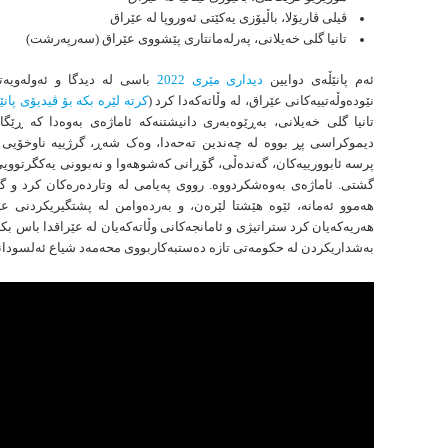
ڤیلی ڤاریۆلا، باڵیۆزی یەكێتی ئەوروپا لە عێراق
تانیا گلی خەیلانی، پەرلەمانتاری پێشووی عێراق (سەرپەرشت)
ئەم پانێڵەی دوایین
دیداری مێری 2022
باسی لە دیدگا و ئەولەویەت
نێودەوڵەتییەکانی عێراق، لە وڵاتەکەدا کرد (
کرتە لێرە بکە بۆ ڤیدیۆی پانێ
تانیا گلی خەیلانی، بەڕێوەبەری دانیشتنەکە ئاماژەی بەوەدا کە ڕێگ
دیموکراسی پڕ بووە لە چەندین تەحەدا، وەک شەڕ، گرژییە ناوخۆیی و
پرسە ئابوورییەکان، گەندەڵی، گۆڕانی کەشوهەوا و نەبوونی یەکگرتوویی
گشتی. ئاماژەی بەوەشکردووە. رووی پەیامی لە وتاردەرەكان كرد و 
هەموو ئەمانە، ئێوە هێشتا لێرەن، و بەردەوامن لە پشتگیریکردنی عێ
هەریەکەیان کرد ستراتیژی و ئامانجەکانی وڵاتەکەیان لە عێراقدا باس بکە
بەشداریکردن لە حکومەتی تازە دەستبەکاربووی محەمەد شیاع ئەلسودان