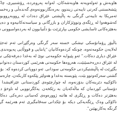
هاوبەش و ئەولەویەتە هاوبەشەکان، لەوانە پەروەردە، ڕۆشنبیری، چا
پێشخستنی کەرتی تایبەتی زیندوو، بەرەنگاربوونەوەی گەندەڵی و رەخسا
ئەمریکا بە تایبەتی گرنگی بە پاڵپشتی عێراق دەدات لە ڕووبەڕووبو
کەشوهەوا لە ڕێگەی وتووێژکاران و بازرگانی و سیاسەتەکانیەوە و دەی
بەهێزەکانی ئاسایشی حکومی بپارێزێت بۆ دڵنیابوون لە بەردەوامبوون
باڵیۆز ڕۆمانۆسکی تیشکی خستە سەر گرنگی وەرگێڕانی ئەم ئەجێندا
لەلایەن حکومەتەوە، چونکە کردەوەکانیان “پانتایی و قووڵایی پەیوەندی 
عێراق دیاری دەکات.” ئەو پێیوایە حکومەتی نوێ لە بەغدا دەرفەتێکی ن
لە عێراق دەڕەخسێنێت، هەروەها حکومەتی هەرێمی کوردستان دەتوانێ
بگێڕێت لە پاڵپشتیکردنی حکومەتی سودانی. ئەو دووپاتی کردەوە کە: بۆ 
گشتی سەرکەوتوو بێت، پێویستە بەغدا و هەولێر پێکەوە کاربکەن، چارە
ناکۆکییە دێرینەکان بدۆزنەوە، لە چوارچێوەی کوردستانی عێراقیشدا
دۆستانی کوردمان کە ماڵەکەیان بە رێكخەن. یەکگرتوویی لە ناوخۆ دە
بەهێزتر دەکات و ڕێگری لە هاتنە ژوورەوەی کەسانی دەرەکی دەکا
ناکۆکی وەک ڕێگەیەکی دیکە بۆ تێکدانی سەقامگیری ئەم هەرێمە گرنگ
گرنگە بەکاربهێنن”.