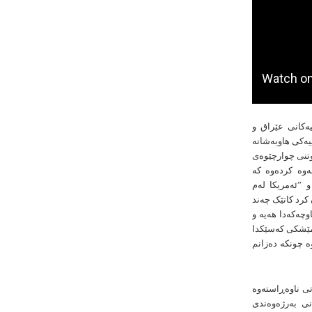
یەکانی عێراق و
ییەکی هاوبەشانە
تنی چوارچێوەی
ختی لەوە کردەوە کە
 ”ئەمریکا لەم
کرد کاتێک چەند
وچەکەدا هەیە و
ە مێشکی کەسێکدا
ە چونکە دەزانم
تی ناوەڕاستەوە
نی بەرژەوەندی