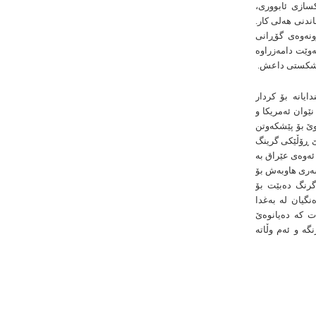
کسازی ئابووری،
ندنی هەلی کار.
ونەوەی گۆڕانی
ەوێت دامەزراوە
ی شکستی داعش.
یانە بۆ کردار
نێوان ئەمریکا و
وێ بۆ پێشکەوتن
 ڕۆڵێکی گرینگ
ئەوەی عێراق بە
سەری هاوبەش بۆ
 گرنگ دەبێت بۆ
نگیان لە بەغدا
ت كە دەیانوەێ
ە و ئەم وڵاتە