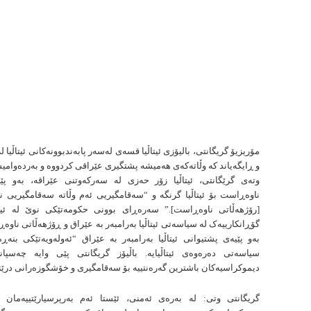
مۆریزیۆ گریگانتی، بالیۆزی ئیتاڵیا قسەی لەسەر پابەندبوونەکانی ئیتاڵیا 
و ڕایگەیاند کە وڵاتەکەی هەمیشە پشتگیری عێراقی کردووە و بەردەوامی
وتەی گرێگانتی، ئیتاڵیا زۆر حەزی لە سەرکەوتنی عێراقە، بەو پێ
ناوەڕاست بۆ ئیتاڵیا گرنگە و “سەقامگیریی ئەم وڵاتە سەقامگیریی ن
[رۆژهەڵاتی ناوەڕاست].” سەرەڕای بوونی حکومەتێکی نوێ لە ئیتاڵ
گۆڕانکارییەک لە سیاسەتی ئیتاڵیا بەرامبەر بە عێراق و ڕۆژهەڵاتی ناوە
بەو پێیەی پشتیوانی ئیتاڵیا بەرامبەر بە عێراق “ئەولەویەتێکی بنەڕ
سیاسەتی دەرەوەی ئیتاڵیایە. باڵیۆز گریگانتی پێی وایە چەسپان
دیموکراسیەکان باشترین گەرەنتییە بۆ سەقامگیری و خۆشگوزەرانی درێژ
گریگانتی وتی: لە بەرەی ئەمنی، ئێستا ئەم بەرپرسیارێتییەمان 