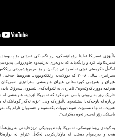
باڵیۆزی ئەمریکا ئەلینا ڕۆمانۆسکی، ڕوانگەیەکی ئەرێنی بۆ پەیوەندی
ئەمریکا وێنا کرد و ڕایگەیاند کە بەوپەڕی ئەرێنیەوە چاوەڕوانی پەیوەند
لەگەڵ حکومەتی نوێی ئەلسودانی دەكەن، و بۆ بەرەوپێشبردنی ڕێککەو
ستراتیژی ساڵی ٢٠٠٨ کە دوولایەنە ڕێککەوتوون. هەروەها جە
عێراق و هەرێمی کوردستانی عێراق هاوبەشی ستراتیژی ئەمریکان و
هەرێمە دوورناکەوێتەوە”. ئاماژەی بە لێدوانەکەی پێشووی سەرۆک بایدن 
جارێک زۆر بە ڕوونی باسی لەوە کرد کە ئەمریکا لێرەیە، هاوبەشی لە نا
بڕیارە لە ناوچەکەدا بمێنێتەوە. باڵیۆزەکە وتی: “بۆیە ئەگەر گومانێک ل
هەبێت، تەنها دەمەوێت ئەوە دووپات بکەمەوە و هەمووان ئارام بکەمەو
باسێکی زۆر لەسەر ئەوە دەکرێت”.
بە گوتەی ڕۆمانۆوسکی، ئەمریکا پابەندبوونێکی درێژخایەنی بە ڕۆژهەڵا
هەیە و بەردەوام دەبێت لە هاوکاریکردن لەگەڵ عێراق لە بوارەکا