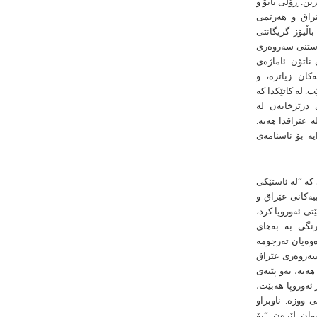
ین. ڕۆڵی ناتۆ و
ێراق و هەرێمی
ڵیۆز گریگانتی
راستنی سەروەری
ناتۆن. ئاماژەی
ەکان زیاترە، و
 لە کاتێکدا کە
ی درێژخایەن لە
 عێراقدا هەیە.
یە بۆ ناسنامەی
 کە “لە ئاستێکی
ییەکانی عێراق و
ی ئەوروپا کرد،
رنگی بە بەهای
وەیان تەرجومە
سەروەری عێراق
ەیە، بەو پێیەی
ئەوروپا هەبێت،
 ووزە. ناوبراو
وان لێرەن “بۆ