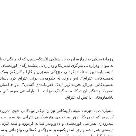
لە نێوان وەزارەتی بەرگری ئەمریکا و وەزارەتی پێشمەرگەی کوردستان وا
“ئێمە پابەندین بە ئامادەكردنی هێزێکی مۆدێرن و کارا و کاریگەر وەک
ئەمنییەکانی عێراق”. ئەو داوای لە حکومەتی نوێی عێراق کرد دڵنیا
ئەمنییەکانی عێراق بخرێنە ژێر “یەک فەرماندەی گشتی”. ئەو چاکسازیی
ئەمریکا پشتگیریان دەکات، بە گرنگ دەزانێت لە پاراستنی بەرەیەکی ی
پاشماوەکانی داعش لە عێراق.
سەبارەت بە هێرشە موشەکییەکانی ئێران، نیگەرانییەکانی خۆی دەربڕ
کردەوە کە ئەمریکا “زۆر بە توندی هێرشەکانی ئێرانی بۆ سەر سە
سەروەری هەرێمی کوردستان و دەوروبەر ئیدانە کردووە و ئێمە لێرە زۆ
دیمەنی هەڕەشە و زۆر لە نزیکەوە و لە رێگەی كەنالی دیپلۆماتی و سە