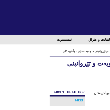
لێڤانت و عێراق
ئینستیتیوت
و تێڕوانینی هاوپەیمانە نێودەوڵەتییەکان
یەت و تێڕوانینی
ABOUT THE AUTHOR
ەوڵەتییەکان
MERI