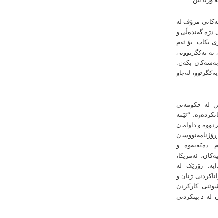
وریا بین”.
ەکانی مرۆڤ لە
 دژە گەندەڵی و
ی بکات. بۆ ئەم
 به یەکگرتوویی
وبەشەکان بكەن:
ەکگرتوو، لەچاو
ین لە حکومەتی
تکردەوە: “ئێمە
دووە و داوامان
ڕۆژنامەنووسان
م دەکەنەوە و
کان، ئەمریکا،
یە. زۆرێک لە
تواناكردنی ژنان و
وستکردنی شوێنی کارکردن
ە یارمەتیدەرن لە دابینکردنی