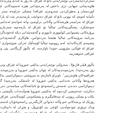
سەرکردایەتیکردنی نوێنەرایەتی ناتۆ لە عێراق، کە زۆر بە جددی وەریدەگر
هاوپەیمانی جیهانی دژی داعش لە پەرەپێدانی هێزە ئەمنییەکانی ع
کوردستان و بەهێزکردنی سەروەری عێراقدا تیشکی خراوەتە سەر. با
دڵنیایە لەوەی کە بوونی ناتۆ لە عێراق دەتوانێت یارمەتیدەر بێت لە پا
عێراق لە بەرامبەر هێرشەکانی وڵاتانی دراوسێ، واتە ئەوانەی ئەندامی 
بەوەشکرد، پشتگیرییەکانی ئیتاڵیا بۆ عێراق لە یارمەتییە سەربازیی
پڕۆژەکانی پشتیوانیی کولتووری ئابووری و گەشەپێدانی دیکە لەخۆدەگرێت.
بەرنامە مرۆییەکانی ئیتالیا هێشتا بەردەوامن، هاوکاری گەشەپێدان
پێشینەی کارەکاندایە. لەم ڕووەوە ئیتاڵیا کۆمەڵێک ئەرکی شوێنەواری لە
عێراق لە قوڵایی مێژوویی خۆیدا ناوازەیە، کە باڵیۆز گریگانتی پێی وا
عێراقی جەوهەرییە.
باڵیۆز ڤیلی ڤاریۆلا ، سەرۆکی نوێنەرایەتی یەکێتی ئەوروپا لە عێراق، وتی
زۆر بنەڕەتیدا، بەرژەوەندییەکان لە نێوان یەکێتی ئەوروپا و بەرژەوەند
عێراقییەکان هاوتەریبن”. ناوبراو ئاماژەی بە سروشتی دیموکراسیی یەکێت
هەروەها وڵاتانی ئەندامی یەکێتی ئەوروپا لە ئاستێکی بنەڕەتیدا گ
دیموکراسی دەدەن، ئەمەش ڕاستەوخۆ بۆ ئامانجەکانی سیاسەتی دەرە
دەكرێت. جەختیشی کردەوە کە یەکێتیی ئەوروپا هەوڵدەدات پاڵپشتی 
بکات و پشکی ڕوونی لە سەقامگیری و پێشکەوتنی کۆمەڵایەتی عێراق ه
زۆرێک لە پرسەکانی ئەو وڵاتە دەتوانن کاریگەریی ڕاستەوخۆیان لەسەر 
وەک تیرۆری نێودەوڵەتی، کۆچی بێ کۆنتڕۆڵ، و پچڕان لە دابینکردنی
ئامانجەکانی یەکێتی ئەوروپای لە عێراق خستەڕوو، ڕایگەیاند کە ئە