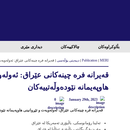
بڵاوكراوه‌كان
چالاكییه‌كان
دیداری مێری
MERI
Publication
دیبەیتی پۆڵەسی
قەیرانە فرە چینەکانی عێراق: ئەولەویەت 
قەیرانە فرە چینەکانی عێراق: ئەولەو
هاوپەیمانە نێودەوڵەتییەکان
0
January 29th, 2023
قەیرانە فرە چینەکانی عێراق: ئەولەویەت و تێڕوانینی هاوپەیمانە نێود
ئەلینا رۆمانوسكی، باڵیۆزی ئەمەریكا لە عێراق
مۆریزیۆ گریگانتی، باڵیۆزی ئیتاڵیا لە عێراق