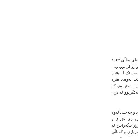
ڕۆمانۆوسکی بە ئاماژەدان بە یاداشتێکی لێکتێگەیشتن، کە لە مانگی ئەیلولی ساڵی ٢٠٢٢
ژۆ کرابوو، وتی
 بەشێک لە هێزە
بێت لەوەی هێزە
ە ئەمنیانەی کە
ەکگرتوو لە دژی
ی و جەختی لەوە
روەری عێراق و
ر نیگەرانین لە
ربازی و كەناڵی