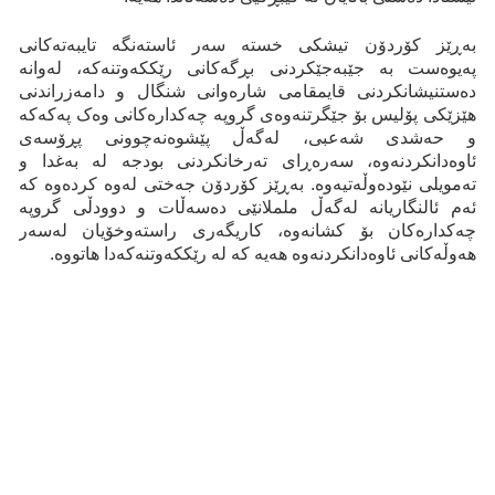
بەڕێز کۆردۆن تیشکی خستە سەر ئاستەنگە تایبەتەکانی
پەیوەست بە جێبەجێكردنی بڕگەكانی رێککەوتنەکە، لەوانە
دەستنیشانکردنی قایمقامی شارەوانی شنگال و دامەزراندنی
هێزێکی پۆلیس بۆ جێگرتنەوەی گروپە چەکدارەکانی وەک پەکەکە
و حەشدی شەعبی، لەگەڵ پێشوەنەچوونی پڕۆسەی
ئاوەدانکردنەوە، سەرەڕای تەرخانكردنی بودجە لە بەغدا و
تەمویلی نێودەوڵەتیەوە. بەڕێز کۆردۆن جەختی لەوە کردەوە کە
ئەم ئالنگاریانە لەگەڵ ململانێی دەسەڵات و دوودڵی گروپە
چەکدارەکان بۆ کشانەوە، کاریگەری راستەوخۆیان لەسەر
هەوڵەکانی ئاوەدانکردنەوە هەیە کە لە رێککەوتنەکەدا هاتووە.