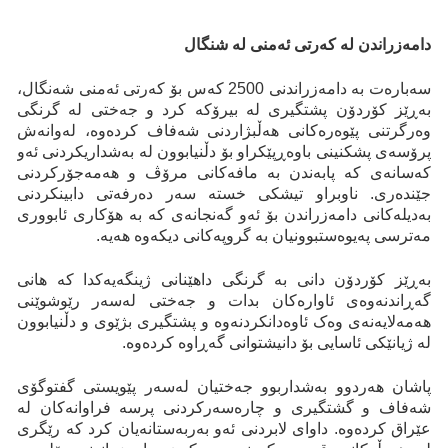
دامەزراندن لە کەرتی ئەمنی لە شنگال
سەبارەت بە دامەزراندنی 2500 کەس بۆ کەرتی ئەمنی شەنگال،
بەڕێز کۆردۆن پشتگیری لە بیرۆکە کرد و جەختی لە گرنگی
وەرگرتنی پێوەرەکانی هەڵبژاردنی شەفاف کردەوە، لەوانەش
پرۆسەی پشکنینی باوەڕپێکراو بۆ دڵنیابوون لە بەشداریکردنی ئەو
کەسانەی کە پابەندن بە مافەکانی مرۆڤ و هەمەجۆرکردنی
جێندەری. ناوبراو تیشکی خستە سەر دەرفەتی دابینکردنی
بەدیلەکانی دامەزراندن بۆ ئەو گەنجانەی کە بە هۆکاری ئابووری
مەترسی پەیوەستبوونیان بە گروپەکانی دیکەوە هەیە.
بەڕێز کۆردۆن دانی بە گرنگی داهێنانی ژینگەیەکدا کە هانی
گەڕاندنەوەی ئاوارەکان بدات و جەختی لەسەر رێوشوێنی
هەمەلایەنەی وەک ئاوەدانکردنەوە و پشتگیری بژێوی و دڵنیابوون
لە ژیانێکی ئاسایی بۆ دانیشتوانی گەڕاوە کردەوە.
پاشان هەردوو بەشداربوو جەختیان لەسەر پێویستی گفتوگۆی
شەفاف و گشتگیری و چارەسەرکردنی پرسە فراوانەکان لە
عێراق کردەوە. داوای لابردنی ئەو بەربەستانەیان کرد کە رێگری