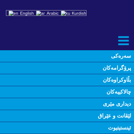
English
Arabic
Kurdish
سه‌ره‌کی
Back
پرۆگرامه‌كان
رێککەوتنی شەنگال: پێشکەوتن و
بەربەستەکان
بڵاوكراوه‌كان
چالاكییه‌كان
December 20th, 2023
0
دیداری مێری
رێککەوتنی شەنگال: پێشکەوتن و بەربەستەکان
لێڤانت و عێراق
ئەم پانێڵە شیکارییەکی قووڵ دەخاتە روو لە ئاست ئالنگاری و
ئینستیتیوت
دەرفەتەکانی جێبەجێکردنی رێککەوتنی شنگال لەژێر ڕۆشنایی