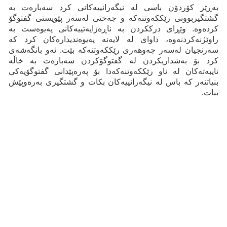
بەڕێز کۆردۆن باسی لە نیگەرانییەکانی کرد سەبارەت بە
گشتگیربوونی رێککەوتنەکە و جەختی لەسەر پێویستی گفتوگۆ
کردەوە. وێڕای درککردن بە ناڕەزایەتییەکانی پەیوەست بە
راوێژنەكردنەوە، داوای لە لایەنە پەیوەندیدارەکان کرد کە
سەرنجیان لەسەر جەوهەری رێککەوتنەکە بێت. ئەو بانگەشەى
کرد بۆ بەشداریکردن لە گفتوگۆکردن سەبارەت بە خاڵە
تایبەتەکان لە ناو رێککەوتنەکەدا بۆ پەرەپێدانی گفتوگۆیەکی
بنیاتنەر کە باس لە نیگەرانییەکان بکات و گشتگیری بەرەوپێش
ببات.