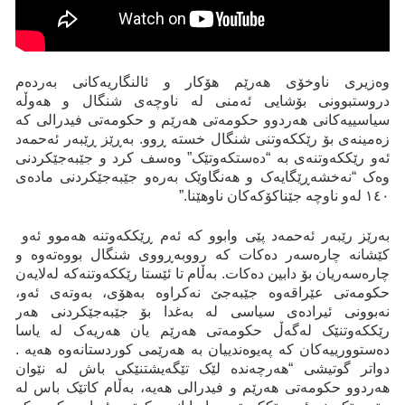
وەزیری ناوخۆی هەرێم هۆکار و ئالنگاریەكانی بەردەم
دروستبوونی بۆشایی ئەمنی لە ناوچەی شنگال و هەوڵە
سیاسییەکانی هەردوو حکومەتی هەرێم و حكومەتی فیدرالی کە
زەمینەی بۆ رێککەوتنی شنگال خستە ڕوو. بەڕێز ڕێبەر ئەحمەد
ئەو رێککەوتنەی بە “دەستکەوتێک” وەسف کرد و جێبەجێکردنی
وەک “نەخشەڕێگایەک و هەنگاوێک بەرەو جێبەجێکردنی مادەی
١٤٠ لەو ناوچە جێناکۆکەکان ناوهێنا.”
بەرێز رێبەر ئەحمەد پێی وابوو کە ئەم ڕێککەوتنە هەموو ئەو
کێشانە چارەسەر دەکات کە رووبەڕووی شنگال بووەتەوە و
چارەسەریان بۆ دابین دەکات. بەڵام تا ئێستا رێککەوتنەکە لەلایەن
حکومەتی عێراقەوە جێبەجێ نەکراوە بەهۆی، بەوتەی ئەو،
نەبوونی ئیرادەی سیاسی لە بەغدا بۆ جێبەجێکردنی هەر
رێککەوتنێک لەگەڵ حکومەتی هەرێم یان هەریەک لە یاسا
دەستوورییەکان کە پەیوەندییان بە هەرێمی کوردستانەوە هەیە .
دواتر گوتیشی “هەرچەندە لێک تێگەیشتنێکی باش لە نێوان
هەردوو حکومەتی هەرێم و فیدرالی هەیە، بەڵام کاتێک باس لە