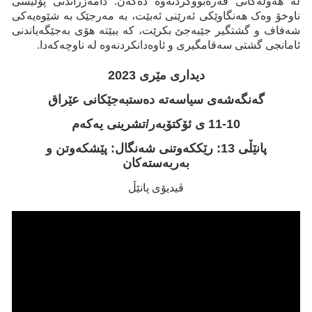
لە هەوڵەکانی قەرەبووکردنەوە دەکەن. دامەزراندنی پۆلیسی
ناوخۆ وەک هەنگاوێکی ئەرێنی ئەبێت، بە مەرجێک بە شێوەیەکی
شەفاف و گشتگیر جێبەجێ بکرێت، کە ببێتە هۆی بەجێگەیاندنی
ئامانجی گشتی سەقامگیری و ئاوەدانکردنەوە لە ناوچەکەدا.
ديداری مێری 2023
گەنگەشەی سیاسەتە دەستبەجێكانی عێراق
11-10 ی ئۆکتۆبەر/تشرینی یەکەم
پانێڵی 13: رێککەوتنی شەنگال: پێشکەوتن و
بەربەستەکان
ڤیدیۆی پانێڵ