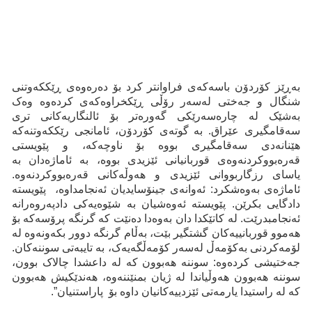
بەڕێز کۆردۆن باسەکەی فراوانتر کرد بۆ دەرەوەی ڕێککەوتنی
شنگال و جەختی لەسەر رۆڵی ڕێکخراوەکەی کردەوە وەک
بەشێک لە چارەسەرێکی گەورەتر بۆ ئالنگاریەكانی تری
سەقامگیری عێراق. بە گوتەی کۆردۆن، ئامانجی رێککەوتنەکە
هێنانەدی سەقامگیری بووە بۆ ناوچەکە، و پێویستی
قەرەبووکردنەوەی قوربانیانی ئێزیدی بووە، بە ئاماژەدان بە
یاسای رزگاربووانی ئێزیدی و هەوڵەکانی قەرەبووکردنەوە.
ئاماژەی بەوەشکرد: ئەوانەی جینۆسایدیان ئەنجامداوە، پێویستە
دادگایی بکرێن. پێویستە ئەوەشیان بە شێوەیەکی دادپەروەرانە
ئەنجامبدرێت. لە کاتێکدا دان بەوەدا دەنێت کە گرنگە پرۆسەکە بۆ
هەموو قوربانییەکان گشتگیر بێت، بەڵام گرنگە دوور بکەونەوە لە
لۆمەکردنی بەکۆمەڵ لەسەر کۆمەڵگەیەک، بە تایبەتی سوننەکان.
جەختیشی کردەوە: سوننە هەبوون کە لە داعشدا چالاک بوون،
سوننە هەبوون هەوڵیاندا لە ژیان بمنێننەوە، هەندێکیش هەبوون
کە لە راستیدا یارمەتی ئێزدییەکانیان داوە بۆ پاراستنیان”.