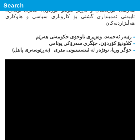
وتەکانی هەردوو بەڕێز رێبەر ئەحمەد، وەزیری ناوخۆی حکومەتی
هەرێمی کوردستان و بەڕێز کلۆدیۆ کۆردۆن، جێگری نوێنەری
تایبەتی ئەمینداری گشتی بۆ کاروباری سیاسی و هاوکاری
هەڵبژاردنەکان.
رێبەر ئەحمەد، وەزیری ناوخۆی حکومەتی هەرێم
کلاودیۆ کۆردۆن، جێگری سەرۆکی یونامی
خۆگر وریا، توێژەر لە ئینستیتیوتی مێری (بەڕێوەبەری پانێل)