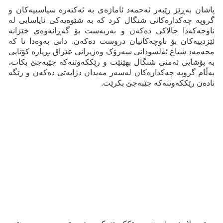
پاشان بەڕێز رێبەر ئەحمەد ئاماژەی بە ئەکتەرە سیاسییەکان و
گروپە چەکدارەکانی شنگال کرد کە بە شێوەیەکی نایاسایی لە
ناوچەکەدا چالاکی دەکەن و بەربەست بۆ گەڕانەوەی خێزانە
ئێزدییەکان بۆ ناوچەکانیان دروست دەکەن. دانى بەوەدا نا کە
محەمەد شیاع ئەلسودانى سەرۆک وەزیرانى عێراق بڕیارە کۆتایی
بە بۆشایی ئەمنى شنگال بهێنێت و رێککەوتنەکە جێبەجێ بکات،
بەڵام گروپە چەکدارەکان لەسەر مەیدان دژایەتی دەکەن و رێگە
نادەن رێککەوتنەکە جێبەجێ بکرێت.