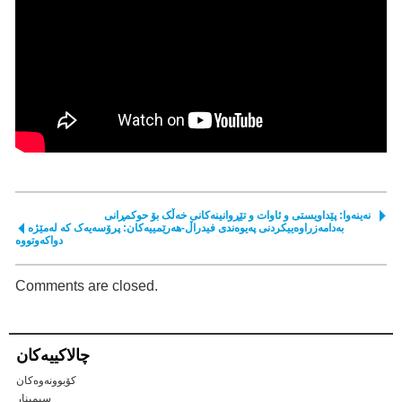
نەینەوا: پێداویستی و ئاوات و تێڕوانینەکانی خەڵک بۆ حوکمڕانی
بەدامەزراوەییکردنی پەیوەندی فیدراڵ-هەرێمییەکان: پرۆسەیەک کە لەمێژە
دواکەوتووە
Comments are closed.
چالاكییه‌كان
کۆبوونەوەکان
سیمینار