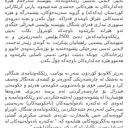
بەپێی لایەنی ئەمنیی رێککەوتنەکە، پێویستە سەرجەم هێزە
چەکدارەکان بە هێزەکانی حەشدی شەعبیەوە، پارتی کرێکارانی
کوردستان (پەکەکە) و گروپە سەربەخۆکان، پێشمەرگە و هێزە
ئەمنیەکانی عێراق ناوەندی قەزاکە چۆڵ بکەن و بچنە دەروەی
سنووری ئیداری قەزای شنگال. پێویستە پۆلیسی فیدراڵی جێگەی
ئەو هێزانە بگرێتەوە ناوچەکە کۆنترۆڵ بکات. بەپێی
ڕێککەوتنامەکەش دەبێ 2500 پۆلیس دابمەزرێنرێن و بە
شێوەیەکی پیشەیی راهێنانیان پێبکرێت. بە گوتەی رێبەر ئەحمەد،
لایەنی ئەمنی مەرجێکی پێشوەختەیە بۆ نۆژەنكردنەوەی خانوو و
ژێرخانەکان، چونکە دەبێت دۆخی ئەمنی ئاسایی بکرێتەوە و
هەموو هێزە چەکدارەکان ناوچەکە چۆڵ بکەن.
بەڕێز کلاودیۆ کۆردۆن، سەر بە یونامی، ڕێککەوتنامەی شنگالی
بە بەشێک لە چارەسەرێکی گەورەتر بۆ کێشەی شەنگال وەسف
کرد و پێزانینی خۆی بۆ پابەندبوونی حکومەتی هەرێم و حکومەتی
فیدرال بۆ چارەسەرکردنی ئەم پرسە دەربڕی. هەروەها
هۆشیاریدا لە پێشوەنەچوون لەجێبەجێکردنی ئەو ڕێککەوتنامەیە و
لەوەی کە ئەکتەرە نادەوڵەتییەکان (ناحكومیەكان) بەربەستی
سەرەکین لەبەردەم جێبەجێکردنی ڕێککەوتنامەی شنگال. ناوبراو
گووتەیەكی جنین پلاسخارت، نێردەی تایبەتی سکرتێری گشتی
نەتەوە یەکگرتووەکانی هێنایەوە کە: “ ئەکتەرە نادەوڵەتییەکان لە
ئێستادا دەستی باڵایان لە کێبڕکێی دەسەڵاتدا هەیە.”