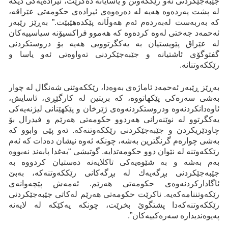
جێبەجێکردنی ئەو رێککەوتن و یاسایانە دەکرێت، ئیرادەیەکی دیکە
لە پشت پەردەوە هەیە لە دەرەوەی ئیرادەی حکومەتی عێراقە،
کە بەربەست لەبەردەم ئەم هەوڵانە پێکدەهێبێت.” بەڕێز رێبەر
ئەحمەد جەختی لەوە کردەوە کە هەموو فراکسیۆنە سیاسییەکان
لە عێراق پێویستیان بە یەکگرتوویی هەیە بۆ دروستکردنی
گفتوگۆی ئاشتیانە و جێبەجێکردنی تەواوەتی ئەو یاسا و
رێککەوتنانە.
بەڕێز ڕێبەر ئەحمەد ئاماژەی بەوەدا، رێککەوتنی شەنگال لە چوار
بەشی سەرەکی پێکهاتووە، کە بریتین لە کارگێڕی، ئاسایش،
ئاوەدانکردنەوە ودروستكردنەوەی ژێرخان و پێکهێنانی لیژنەیەکی
یەکگرتوو لە نوێنەرانی هەردوو حکومەتی هەرێم و فیدرال بۆ
چاودێریکردن و جێبەجێکردنی رێککەوتنەکە. ئەو پێی وابوو کە
بەشی چوارەم گرنگترین بەشە، چونکە ئەوە نیشان دەدات کە ئەم
رێککەوتنە لە نێوان دوو حکومەتدایە. گوتیشی “بەغدا پابەند نەبووە
بەم بەشە و بە شێوەیەکی تاکلایەنە دەستیان کردووە بە
جێبەجێکردنی بڕگەیەك لە بڕگەكانی رێککەوتنەکە، بەبێ
ئاگادارکردنەوەی حکومەتی هەرێم. ئەمەش پێچەوانەی
رێکەوتننامەکەیە. ناکرێت حکومەتی هەرێم لەکاتی جێبەجێکردنی
رێککەوتنەکەدا پشتگوێ بخرێت، چونکە یەکێکە لە لایەنە
پەیوەندیدارە سەرەکییەکان”.