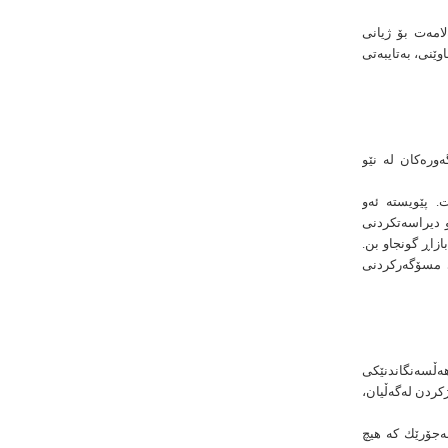
لامەت بۆ ژیانی
وێنی، بەتایبەتی
ەورەكان لە نێو
. پێویستە ئەو
و دیراسەتكردنی
ازاڕ گونجاو بن.
ی مسۆگەركردنی
هەڵسەنگاندنێكی
کردن لەگەڵیان،
بەجۆرێك كە هیچ