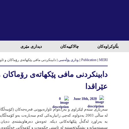
بڵاوكراوه‌كان
چالاكییه‌كان
دیداری مێری
MERI
Publication
وتاری پۆڵەسی
دابینكردنی مافی پێكهاتەی رۆماكان و ئاوێ
دابینكردنی مافی پێكهاتەی رۆماكان و 
عێراقدا
0
June 18th, 2020
سەرباری ستەم لێكراوی و بەردەوام ئاوارەبوونی قەرەجەكان (كۆمەڵگا
لە ساڵی 2003 بەدواوە، كەچی زانیاریەكی كەم سەبارەت بەو كۆمەڵگ
بە بەراورد لەگەڵ پێكهاتەكانی دیكە. ئەوەش دەرهاویشتەی دەیان
سیستەمیانە و پشتگوێخستنە لە ئاستی حكومەت و كۆمەڵانی خەڵكەوە، 