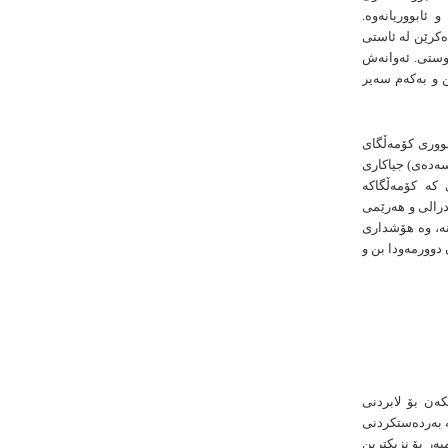
ئابووریانەوە.
ەكرێن لە ئاستی
روستی. ئەوانەش
ن و بەكەم سەیر
بووری كۆمەڵگای
سەدەی) جیاكاری
كە كۆمەڵگاكە
درالی و هەرێمی
ە، وە هۆشداری
دوورمەودا بن و
ەن بۆ لابردنی
ە بەردەستكردنی
بەر بۆ نزیكترین