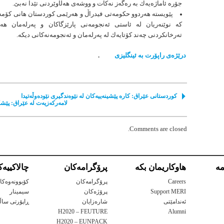
جۆرە ئاماژەیەك بە رەگەز نەكات و ووشەی هەڵاوێردنی تێدا نەبێ.
پێویستە هەردوو حكومەتی فیدراڵ و هەرێمی كوردستان هانی كۆمە
كە نوێنەریان لە ئاستی ئەنجومەنی پارێزگاكان و پەرلەمان ه
تەرخانكردنی چەند كۆتایەك لە پەرلەمان و ئەنجومەنەكانی دیكە.
درێژەی راپۆرت بە ئینگلیزی
.
كوردستانی عێراق: كارە پێشینەییەكان لە نێوەندگیری نێودەوڵەتیدا
لامەركەزیەت لە عێراق: پێش
Comments are closed.
ه‌
هاوكاریمان بكه‌
پرۆگرامه‌كان
چالاكییه‌
Careers
پرۆگرامه‌كان
کۆبوونەوەکا
Support MERI
پرۆژه‌كان
سیمینار
ئەندامێتی
شاره‌زایان
ڕاپۆرتی ساڵا
H2020 – FEUTURE
Alumni
H2020 – EUNPACK