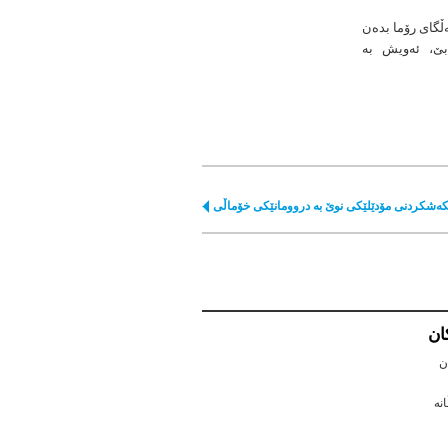
ڵگای رۆما بدەن
ەبێ، ئەویش بە
كەشكردنی مۆدێلێكی نوێ بە دروومانێكی خۆماڵی
كان
ن
نه