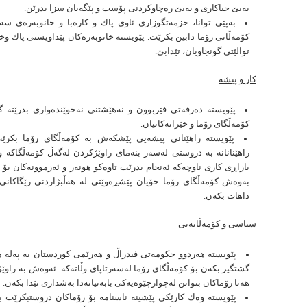
بەبێ جیاكاری و بەبێ رەچاوكردنی پۆست و پێگەیان سزا بدرێن.
بەپێی توانا، خزمەتگوزاری ئاوی پاك و كارەبا و خانوبەرەی سە
كۆمەڵانی رۆما دابین بكرێت. پێویستە خانوبەرەكان پێداویستی پاك وخا
توالێتی گونجاویان، تێدابێ.
كار و پیشە
پێویستە دەرفەتی فێربوون و نەهێشتنی نەخوێندەواری بدرێتە گ
كۆمەڵگای رۆما و خێزانەكانیان.
پێویستە راهێنانی پیشەیی پێشكەش بە كۆمەڵگای رۆما بكرێت
راهێنانانە بە دروستی لەسەر بنەمای راوێژكردن لەگەڵ كۆمەڵگاكە 
بازاڕی كاری ناوچەكە ئەنجام بدرێت تاوەكو هونەر و ئەزموونەكان بۆ ب
بەوەش كۆمەڵگای رۆما خۆیان پێشڕەوێتی لە هەڵبژاردنی رێگاكان
داهات بكەن.
سیاسی و كۆمەڵایەتی
پێویستە هەردوو حكومەتی فیدراڵ و هەرێمی كوردستان بە پەلە 
گشتگیر بكەن بۆ كۆمەڵگای رۆما لەسەرتاپای وڵاتەكە. ئەوەش بە راوێژ
هەتا رۆماكان بتوانن لەچوارچێوەیەكی بابەتیانەدا بەشداری تێدا بكەن.
پێویستە وەك كارێكی پێشینە ناسنامە بۆ رۆماكان دروستبكرێت 