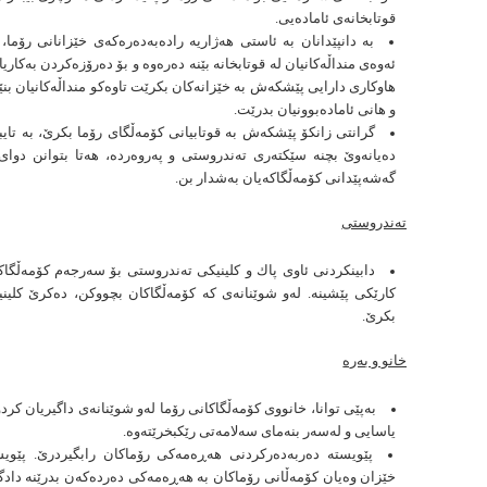
قوتابخانەی ئامادەیی.
بە دانپێدانان بە ئاستی هەژاریە رادەبەدەرەكەی خێزانانی رۆما، 
ئەوەی منداڵەكانیان لە قوتابخانە بێنە دەرەوە و بۆ دەرۆزەكردن بەكاریا
هاوكاری دارایی پێشكەش بە خێزانەكان بكرێت تاوەكو منداڵەكانیان بنێر
و هانی ئامادەبوونیان بدرێت.
گرانتی زانكۆ پێشكەش بە قوتابیانی كۆمەڵگای رۆما بكرێ، بە تایب
دەیانەوێ بچنە سێكتەری تەندروستی و پەروەردە، هەتا بتوانن دوای
گەشەپێدانی كۆمەڵگاكەیان بەشدار بن.
تەندروستی
دابینكردنی ئاوی پاك و كلینیكی تەندروستی بۆ سەرجەم كۆمەڵگاكا
كارێكی پێشینە. لەو شوێنانەی كە كۆمەڵگاكان بچووكن، دەكرێ كلینی
بكرێ.
خانو و بەرە
بەپێی توانا، خانووی كۆمەڵگاكانی رۆما لەو شوێنانەی داگیریان كر
یاسایی و لەسەر بنەمای سەلامەتی رێكبخرێتەوە.
پێویستە دەربەدەركردنی هەڕەمەكی رۆماكان رابگیردرێ. پێویس
خێزان وەیان كۆمەڵانی رۆماكان بە هەڕەمەكی دەردەكەن بدرێنە دادگا 