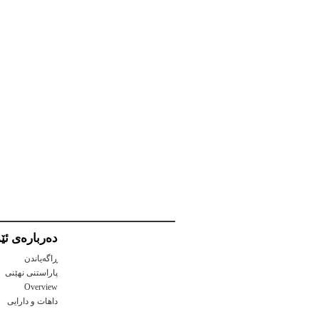
ده‌رباره‌ی ئێم
ڕاگەیاندن
پاراستنی نهێنی
Overview
داهات و دارايی