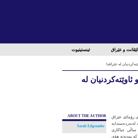
لێڤانت و عێراق
ئینستیتیوت
تەكردنیان لە عێراقدا
ئاوێتەكردنیان لە
ABOUT THE AUTHOR
ی رۆما)ی عێراق
ایە لەبەردەستدایە
Sarah Edgcumbe
 ساڵی جیاكاری
كە بوونەتە هۆی