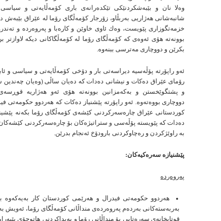
وەلا نان و بێبەشكردنێكی تێكدەرانەی باری كۆمەڵایەتی و سیاسی و 
شانبەشانی هەژاریی بەربڵاو، زۆرجار كۆمەڵگای رۆما لە عێراق بێبەش د
خزمەتگوزاری پێویست، وەك ئاوی خاوێن و كارەبا و پەروەردە و تەند
بوونەتە هۆی ئەوەی كە كۆمەڵگای رۆما لە كۆمەڵگاكانی دیكە لاوازتر ب
بكرێن و دووچاری مەترسی ببنەوە.
ئەو راپۆرتە پۆڵەسیە دیراسەتی بار و دۆخی كۆمەڵایەتی و سیاسی و ئا
رۆمای عێراق دەكات و نیشانی دەدات كە دەیان ساڵی (وەیان چەندین 
و پشتگوێخستن و بەكەمزانین بوونەتە هۆی ئەو هەژاریە قوڕسەی 
دووچاری بووەتەوە. ئەو راپۆرتە پێشنیاز دەكات كە هەردوو حكومەتی فی
كوردستانی عێراق چارەسەركردنی كێشەی كۆمەڵگای رۆما بكەنە پێشین
دەدات كە پێویستە پۆڵەسی و ستراتیژەكان بۆ چارەسەركردنی كێشەكان 
بە راوێژكردن و رەچاوكردنی بارودۆخ ئەنجام بدرێن.
پێشنیازە سەرەكیەكان:
پەروەردە
هەردوو حكومەتی فیدرال و هەرێمی كوردستان كار بەیەكەوە بك
بەربەستەكانی بەردەم پەروەردەی منداڵانی كۆمەڵگای رۆما، ئەویش ب
قوتابخانەی سەرەتایی بۆ منداڵانی رۆما و پەیداكردنی هاتوچۆی بێبەرام