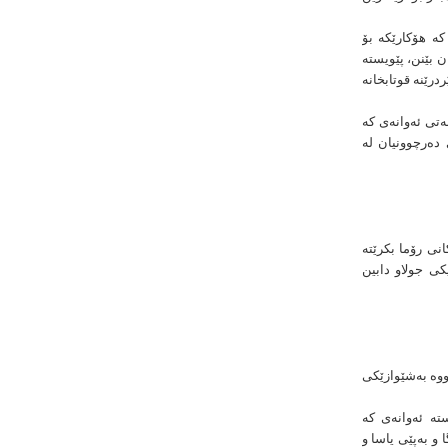
كە هۆكارێكە بۆ
ن بێنن، پێویستە
درێنە قوتابخانە
ەتی ئەوانەی كە
 دەرچوونیان لە
نی رۆما بكرێتە
كی جولاو دابین
دووە بەشێوازێكی
تە ئەوانەی كە
و بەپێی یاسا و