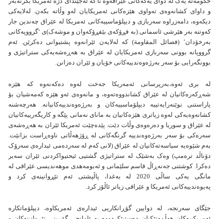
حکومەتە یەک لە دوای یەکەکانی عێراقەوە نا کە ئەجێندای دژە ئەمریکا بگرنەبەر
و داوای کشانەوەی تەواوی هێزەکانی ئەمریکایان لەو وڵاتە بكەن. لەلایەکی
دیکەوە، دامەزراوە سەربازی و دیپلۆماسییەکانی ئەمریکا لە عێراق چەندین جار
کەوتنە بەر هێرشی ئاسمانی (بە فڕۆکەی بێفڕۆکەوان و موشەک)ی ‘گرووپەکانی
بەرخۆدان’ (فصائل المقاومة) کە لەلایەن ئێرانەوە پشتیوانی دەکرێن. ئەم
گرووپانە بوونی سەربازی ئەمریکایان لە عێراق بە هەڕەشەیەکی ستراتیژی و
بوونگەرایی بۆ سەر بەرژەوەندییەکانی خۆیان و ئێران دەزانن.
لە بری ئەوە،بەرپرسانی ئەمەریکا جەخت لەوە دەکەنەوە کە هێزە
شەڕکەرەکانیان لە عێراق کشاندووەتەوە، و مانەوەی ئەو هێزە کەمەشیان بۆ
پاراستنی نوێنەرایەتییە دیپلۆماسییەکان و بەرژەوەندییەکانیانە. هەرچەشنە
کشانەوەیەکی لەوە زیاتری هێزەکانیان بە مانای نەمانی پێگە و کاریگەرییەکانیان
لە عێراق و سوریا و دەرەوەی وڵات دێت. پێدەچێت ئەمریکا ئێران بە هەڕەشەی
سەرەکی بۆ سەر بەرژەوەندییە گرنگەکانی لە ڕۆژهەڵاتی ناوەڕاست بزانێت.
بەم شێوەیە سیاسەتەکانیان لە عێراق (لانی کەم لە سەردەمی ئیدارەی سەرۆک
دۆناڵد ترەمپ) وەک بەشێک لە ستراتیژی گشتیی ئیحتیواکردنی ئێران سەیر
دەکرا. کوشتنی جەنەڕاڵ قاسم سلێمانی و ئەبومەهدی موهەندیسی عێراقی لە
مانگی یەکی ساڵی 2020 لە بەغدا، پاڵپشتی ئەم تێڕوانینەی کرد و
پەیوەندییەکانی ئەمریکا و عێراقی زیاتر ئاڵۆز کرد.
جێگای سەرنجە، لە دوایین گۆڕانکاریی ئیدارەی ئەمریکاوە، دیپلۆماتکارە
ئەمریکییەکان هەڵمەتێکیان دەستپێکردووە بە ئامانجی گۆڕینی تێڕوانینەکان و