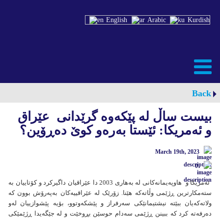
English
Arabic
Kurdish
Back
بیست ساڵ لە پێكەوە گرێدانی عێراق
و ئەمریکا: ئێستا بەرەو کوێ دەڕۆین؟
March 19th, 2023
0
ئەمریکا و هاوپەیمانەکانی لە بەهاری 2003 دا عێراقیان داگیرکرد و کۆتاییان بە
ستەمکارترین ڕژێمی وڵاتەكە هێنا. زۆرێک لە عێراقییەکان بەپەرۆش بوون كە
ولاتەکەیان ببێتە نیشتیمانێكی سەرفراز و پێشکەوتوو، بۆیە پێشوازییان لەو
دەرفەتە کرد کە ببینن ڕژێمی سەدام حوسێن بڕوخێت و لە جێگەیدا ڕژێمێکی