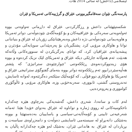
ئیسلامی (داعش) لە ساڵی 2014 هات.
پارسەنگی نێوان سەقامگیربوونی عێراق و گرژییەکانی ئەمریکا و ئێران
شکستپێهێنانی داعش و ڕزگارکردنی عێراق لە داڕمانی تەواوەتی بووە
ئەولەویەتی سەرەکی بۆ عێراقییەکان و بۆ کۆمەڵگەی نێودەوڵەتی. دواتر ئەمریکا
و هاوپەیمانی نێودەوڵەتی دژە داعش وەبەرهێنانێکی زۆریان لە عێراق و بنیاتنانی
توانا و هاوکاری مرۆیی کرد. پشتگیریان بۆ پەرەپێدانی سوپایەكی مۆدێرن و
پیشەییانەی عێراقیان کرد، کە توانای بەرگریکردن لە سنوورەکانی وڵاتەكە
هەبێت. ئەم هەوڵانە جارێکی دیکە عێراق و ئەمریکای لێک نزیک کردەوە و بووە
هۆی زیندووکردنەوەی ڕێککەوتنی “چوارچێوەی ستراتیژی” کە پێشتر
هەڵپەسێردرابوو. ئەم ڕێککەوتنە دواتر بووە بنەمای گفتوگۆی ستراتیجی عێراق و
ئەمریکا بۆ هاوکاری دوو قۆڵی ، کە کۆمەڵێک سێکتەر دەگرێتەوە، لەوانە ئاسایش،
تەندروستی گشتی، ئابووری، سەربەخۆیی وزە، هاوکاری مرۆیی و ئاڵوگۆڕی
کولتووری و پەروەردەیی.
لەم کات و ساتەدا، شەڕی داعش، گەشەیەکی بەرچاوی هێزە چەکدارە
ناحکومیەکانی لە رووی ژمارە و تواناوە لە عێراق بەدوای خۆیدا هێنا. ئەمانە
شەرعیەتی ئایینی و کۆمەڵایەتی-سیاسی و یاسایییان بەدەستهێنا و بوونە
بەشێکی دانەبڕاو لە سیستەمی ئاسایشی دەوڵەت و دامەزراوەی سیاسەت و
بڕیاردان لە عێراق. بە هاندانی ئێران، بەشێک لەو هێزە چەکدارانە پاڵیان بە