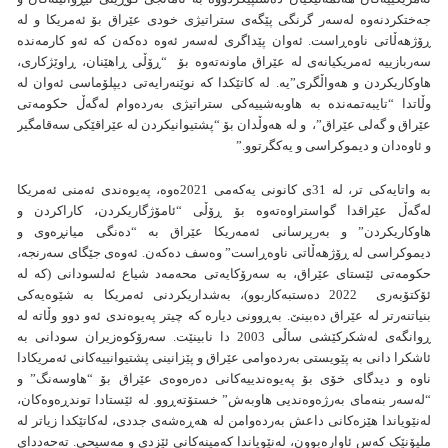
جەختکردنەوە لەسەر گرنگی پێگەی ستراتیژی خودی عێراق بۆ ئەمریكا و لە
ڕۆژهەڵاتی ناوەڕاست. ئەوان پێداگری لەسەر ئەوە دەکەن کە ئەو کارمەندە
سەربازییە ئەمریکیانەی لە عێراق ماونەتەوە بۆ “ڕۆڵی ڕاهێنان، ڕاوێژکاری،
هاوکاریکردن و هەواڵگری”یە. لە کاتێکدا کە نوێنەرایەتی دیپلۆماسی ئەوان لە
وڵاتدا “تایبەتمەندە بە هاوبەشییەکی ستراتیژی بەردەوام لەگەڵ حکومەتی
عێراق و گەلی عێراق”، و لە هەوڵدان بۆ “پشتیوانیکردن لە عێراقێکی سەقامگیر
و ئاوەدان و دیموکراسی و یەکگرتوو.”
بە واتایەکی تر، لە 31ی کانونی یەکەمی 2021ەوە، پەیوەندی ئەمنی ئەمریکا
لەگەڵ عێراقدا گواستراوەتەوە بۆ ڕۆڵی “ئامۆژگاریکردن، کاراکردن و
هاوکاریکردن” و بەرپرسانی ئەمەریکا عێراق بە “دەنگی میانڕەوی و
دیموکراسی لە ڕۆژهەڵاتی ناوەڕاست” وەسف دەکەن. ئەوەی جێگای سەرنجە،
حکومەتی ئێستای عێراق، بە سەرۆکایەتی محەمەد شیاع ئەلسودانی (کە لە
ئۆکتۆبەری 2022 دەستبەکاربوو)، بەشداریکردنی ئەمریکا بە شێوەیەکی
بنیاتنەرتر لە عێراق دەبینێ. بەڕوونی دیارە كە چیتر پەیوەندی ئەو دوو وڵاتە لە
ڕوانگەی لەشکرکێشی ساڵی 2003 دا نابینێت. سەرۆکوەزیران سودانی بە
ئاشکرا دانی بە پێویستی بەردەوامی عێراق و پێزانینی پشتیوانییەکانی ئەمریکادا
ناوە و دیدگای خۆی بۆ پەیوەندییەکانی دەرەوەی عێراق بۆ “هاوسەنگ” و
“لەسەر بنەمای بەرژەوەندیی هاوبەش” خستۆتەڕوو. لە ئێستادا توندڕەوەکان،
لەنێویاندا هێزەکانی داعش بەردەوامن لە هەڕەشەی جددی، لەکاتێکدا زیاتر لە
ملیۆنێک کەس ئاوارەبوون، لەنێویاندا کەمینەکانی ئێزدی و مەسیحی. تەحەددای