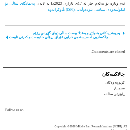
ئەم وتارە بۆ یەکەم جار لە 17ی ئازاری 2023دا لە لایەن
پەیمانگای ئیتاڵی بۆ
لێکۆڵینەوەی سیاسی نێودەوڵەتی (ISPI) بڵاوکرایەوە
پەیوەندییەکانی هەولێر و بەغدا: بیست ساڵی دوای گۆڕانی ڕژێم
چاکسازیی لە سیستەمی دارایی عێراق: ڕۆڵی حکومەت و کەرتی تایبەت
Comments are closed.
چالاكییه‌كان
کۆبوونەوەکان
سیمینار
ڕاپۆرتی ساڵانه
Follow us on
Copyright ©2026 Middle East Research Institute (MERI). All