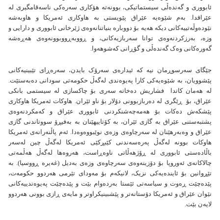
ئابووری و گەندەڵی سیستماتیکی، بوونەتە هۆکاری سەرەکی ناسەقامگیری لە
عێراقدا. بەم شێوەیە عێراق پێویستی بە هاوکاری ئەمریکا و هاوبەشە
نێودەوڵەتییەکانی دیکە هەیە بۆ دووبارە بنیاتنانەوەی ژێرخانی ئابووری و دارایی و
وزە، بەرزکردنەوەی توانا سەربازیەكانی، و ڕووبەڕووبوونەوەی هەڕەشە
گەورەکانی وەک گەندەڵی و گۆڕانی کەشوهەوا.
جێگای سەرسوڕمان نیە کە ئیدارەی سەرۆک بایدن، سەرەڕای تێبینیەکانی
پێشوویان، بە شێوەیەکی کارا پەیوەندی لەگەڵ حکومەتی سودانی دەبەستێت.
لە هەمان کاتدا فشاریش دەخاتە سەری بۆ چاکسازی لە سیستمی بانکی
عێراق، بۆ ڕێگری لە دەربازبوونی دۆلار بۆ ناو ئێران. هاوکات ئەمریکا هاوکاری
پێشکەش دەکات بۆ هەمەچەشنکردنی ئابووری عێراق و کەمکردنەوەی
پشتبەستنی عێراق بە گازی ئێران، بە کۆتاییهێنان بە بەفیڕۆ سووتاندنی گازی
عێراق و وەبەرهێنان لە سەرچاوەی وزەی نوێبووەوەدا. ئەم پاڵنەرانەی ئەمریکا
هاوکات بوونە لەگەڵ پەرەسەندنی کێبڕکێی ئەمریکا لەگەڵ چین لەسەر
باڵادەستی ئابووری لە ڕۆژهەڵاتی ناوەڕاست، هەروەها لەگەڵ هەڵمەتی
چالاکانەی ئەوروپا بۆ دۆزینەوەی سەرچاوەی وزەی بەدیل (غەیرە ڕووسیا). بە
تێڕوانین بۆ ئایندەیەکی نزیک، لانیکەم بۆ مەودای تێرمی هەردوو حکومەت،
پێدەچێت ڕەوت و سیاسەتی ئێستا بەردەوام بێت و پێدەچێت پەیوەندییەکانی
نێوان عێراق و ئەمریکا دۆستانەتر و پێشبینیکراوتر و مایەی ڕازی بوونی هەردوو
لایەن بێت.