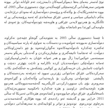
نوێ لەسەر بنەمای بەها دیموکراسیەکان دابمەزرێت. ئەم ئاواتانە دواتر بوونە
هەوێنی سەرهەڵدانی گرێبەستێکی کۆمەڵایەتی نوێ، دەستووری ساڵی 2005، کە
بووە نەخشەڕێگایەک بۆ وڵاتەكە و پرۆسەی دەوڵەتسازی لە مەودای درێژخایەن.
بەڵام داینامیکی سیاسی و ئەمنی عێراق سەلماندی کە ئەمە پرۆسەیەکی پڕ لە
ئاڵانگاریە بۆ هەردوو لایەنی عێراقی و هاوبەشە نێودەوڵەتییەکان، بۆ ئەوەی لە
ماوەیەكی كورتدا بەو ئامانجانە بپێكن.
تا ئێستا دەستووری ساڵی 2005 بە شێوەیەکی گونجاو جێبەجێ نەکراوە،
دەوڵەتسازی نەبووەتە ئەولەویەت و دەسەڵات بە تەواوی لە پارتە سیاسییەکان و
ئەکتەرە چەکدارە نادەوڵەتییەکانەوە نەگوازراوەتەوە بۆ نێو دامەزراوەکانی
دەوڵەت. لە ئەنجامدا تائیفەگەری و میلیتاریزەکردن و گەندەڵی بەربڵاو بەسەر
سیستەمی حوکمڕانیدا زاڵ بوو و هەر ئەوانە خۆیان بە دامەزراوەییكراون.
ئەمانە دەوڵەتێکی دەوڵەمەندیان کردە ناکارامە و تادێت بێهێزتر دەبێت و
ناتوانێت ئاسایش یان خزمەتگوزاری پڕ کوالیتی پێشکەش بە خەڵکەکەی بکات.
سەرکردەکانی عێراق نەیانتوانی زۆرترین سوود لە دەرفەتە بەردەستەکان و
پاڵپشتی نێودەوڵەتی وەربگرن بۆ یارمەتیدانی وڵاتەکەیان و گێڕانەوەی
سەروەری بۆی یان سنووردارکردنی کاریگەرییە گەشەسەندووەکانی هەردوو
هێزە ناوچەییەکەی دراوسێ و هێزە چەکدارە ناحكومیە سنووربەزێنەكان.
ناسەقامگیری عێراق دوای جیابوونەوە و کشانەوەی هێزەکانی ئەمریکا لە ساڵی
2011 خراپتر بوو و گەیشتە ئەو رادەیەی كە بووە هۆكاری گەشەسەندنی
بەرچاوی توندڕەوی توندوتیژ و دواتر و كۆتاییەكەی بە سەرهەڵدانی دەوڵەتی