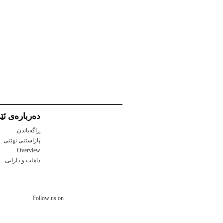
ده‌رباره‌ی ئێم
ڕاگەیاندن
پاراستنی نهێنی
Overview
داهات و دارايی
Follow us on