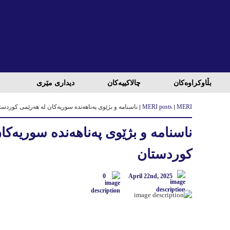
بڵاوكراوه‌كان
چالاكییه‌كان
دیداری مێری
MERI
MERI posts
ناسنامە و بژێوی پەناهەندە سوریەکان لە هەرێمی کوردست
ناسنامە و بژێوی پەناهەندە سوریەکا
کوردستان
0
April 22nd, 2025