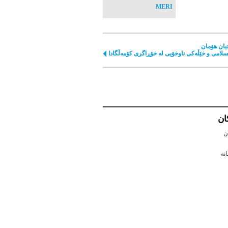
MERI
تیان هۆمان
سلامی و خێڵەکی ناوخۆیی لە خۆڕاگری کۆمەڵگادا
كان
ن
نه