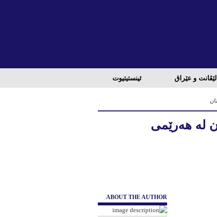
لێڤانت و عێراق
ئینستیتیوت
ان
ن لە هەرێمی
ABOUT THE AUTHOR