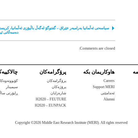
سیاسەتی ئەڵمانیا بەرامبەر عێراق – گفتوگۆ لەگەڵ باڵیۆزی ئەڵمانیا، کریس
دەسەڵاتی ئی
Comments are closed.
ه‌
هاوكاریمان بكه‌
پرۆگرامه‌كان
چالاكییه‌
Careers
پرۆگرامه‌كان
کۆبوونەوەکا
Support MERI
پرۆژه‌كان
سیمینار
ئەندامێتی
شاره‌زایان
ڕاپۆرتی ساڵا
H2020 – FEUTURE
Alumni
H2020 – EUNPACK
Copyright ©2026 Middle East Research Institute (MERI). All rights reserved