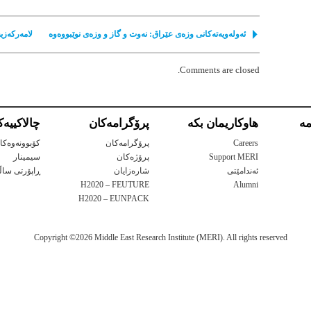
ئەولەویەتەكانی وزەی عێراق: نەوت و گاز و وزەی نوێبووەوە
لامەرکەزی
Comments are closed.
ه‌
هاوكاریمان بكه‌
پرۆگرامه‌كان
چالاكییه‌
Careers
پرۆگرامه‌كان
کۆبوونەوەکا
Support MERI
پرۆژه‌كان
سیمینار
ئەندامێتی
شاره‌زایان
ڕاپۆرتی ساڵا
H2020 – FEUTURE
Alumni
H2020 – EUNPACK
Copyright ©2026 Middle East Research Institute (MERI). All rights reserved