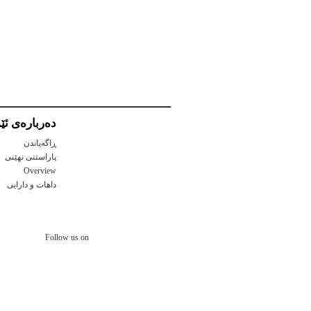
ده‌رباره‌ی ئێم
ڕاگەیاندن
پاراستنی نهێنی
Overview
داهات و دارايی
Follow us on