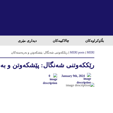
بڵاوكراوه‌كان
چالاكییه‌كان
دیداری مێری
MERI
MERI posts
رێککەوتنی شەنگال: پێشکەوتن و بەربەستەکان
رێککەوتنی شەنگال: پێشکەوتن و بە
0
January 9th, 2024