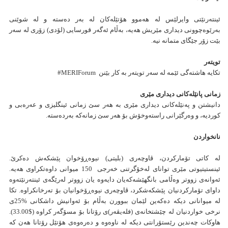
ئینته‌رنێتی وایرلێس له‌ هه‌موو هۆتێله‌كان له‌ به‌ر ده‌سته‌ و له‌ شوێنی
به‌رێوه‌چوونی دیداری مێریش هه‌یه‌، به‌ڵام ئه‌گه‌ر قورسایی (لۆدی) زۆری له‌ سه‌ر
بێت زۆر جێگای متمانه‌ نیه‌.
تویته‌ر
تكایه‌ هاشته‌گی ئێمه‌ له‌ سه‌ر تویته‌ر به‌ كار بێنن MERIForum#
زمانی پانێله‌كانی دیداری مێری
دانیشتن و په‌نێله‌كانی دیداری مێری به‌ هه‌ر سێ زمانی ئینگلیزی و عه‌ره‌بی و
كوردیه‌، و وه‌رگێرانی راسته‌وخۆش بۆ هه‌ر سێ زمانه‌كه‌ به‌رده‌سته‌.
نانخواردن
لە كاتی تۆماركردن، ڤاوچەری (بلیتی) نیوەڕۆخوان پێشكەش دەكرێ.
ئینستیتیوتی مێری توانای لەخۆگرتنی خەرجی 150 میوانی داوه‌تكراوی هەیە.
ئەوانەی زووتر وەڵامی بانگهێشەكەیان دایەوە یان زووتر لەرێگەی ئینتەرنێتەوە
داوای تۆماركردنیان پێشكەشكرد، ڤاوچەری نیوەڕۆخوانیان بۆ تەرخانكراوە. تكا
لە میوانانی دیكە دەكەین لێمان ببوورن بەڵام بۆ ئەوانیش داشكانی %25ی
نرخی خواردنیان لە چێشتخانەی (فلەیڤەر)ی رۆتانا بۆ مسۆگەر كراوە ($33.00).
هاوكات چه‌ندین رێستۆرانتی دیكە له‌ ناوه‌وه‌ و ده‌ره‌وه‌ی هۆتێل رۆتانا هەن كە