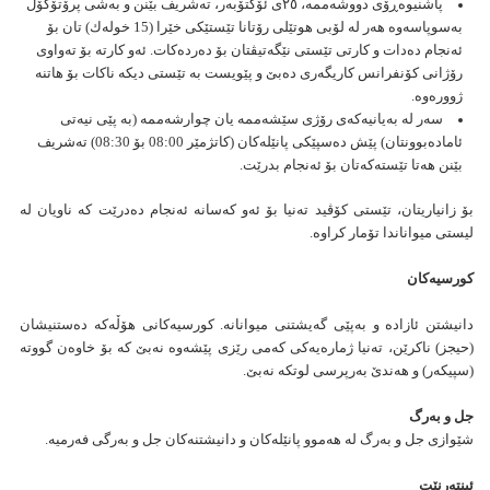
پاشنیوەڕۆی دووشەممە، ٢٥ی ئۆكتۆبەر، تەشریف بێنن و بەشی پرۆتۆكۆڵ
بەسوپاسەوە هەر لە لۆبی هوتێلی رۆتانا تێستێكی خێرا (15 خولەك) تان بۆ
ئەنجام دەدات و كارتی تێستی نێگەتیڤتان بۆ دەردەكات. ئەو كارتە بۆ تەواوی
رۆژانی كۆنفرانس كاریگەری دەبێ و پێویست بە تێستی دیكە ناكات بۆ هاتنە
ژوورەوە.
سەر لە بەیانیەكەی رۆژی سێشەممە یان چوارشەممە (بە پێی نیەتی
ئامادەبوونتان) پێش دەسپێكی پانێلەكان (كاتژمێر 08:00 بۆ 08:30) تەشریف
بێنن هەتا تێستەكەتان بۆ ئەنجام بدرێت.
بۆ زانیاریتان، تێستی كۆڤید تەنیا بۆ ئەو كەسانە ئەنجام دەدرێت كە ناویان لە
لیستی میواناندا تۆمار كراوە.
كورسیەكان
دانیشتن ئازادە و بەپێی گەیشتنی میوانانە. كورسیەكانی هۆڵەكە دەستنیشان
(حیجز) ناكرێن، تەنیا ژمارەیەكی كەمی رێزی پێشەوە نەبێ كە بۆ خاوەن گووتە
(سپیكەر) و هەندێ بەرپرسی لوتكە نەبێ.
جل و به‌رگ
شێوازی جل و به‌رگ له‌ هه‌موو پانێله‌كان و دانیشتنه‌كان جل و به‌رگی فه‌رمیه‌.
ئینته‌رنێت