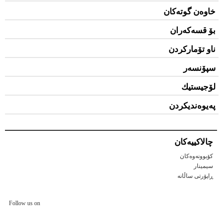
خاوەن گوتەكان
بۆ قسەكەران
ناو تۆمارکردن
سپۆنسەر
لۆجیستیك
پەیوەندیکردن
چالاكییه‌كان
کۆبوونەوەکان
سیمینار
ڕاپۆرتی ساڵانه
Follow us on