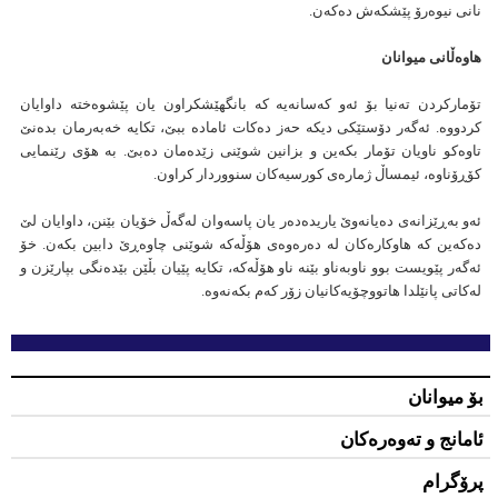
نانی نیوه‌رۆ پێشكەش دەكەن.
هاوەڵانی میوانان
تۆماركردن تەنیا بۆ ئەو كەسانەیە كە بانگهێشكراون یان پێشوەختە داوایان
كردووە. ئەگەر دۆستێكی دیكە حەز دەكات ئامادە ببێ، تكایە خەبەرمان بدەنێ
تاوەكو ناویان تۆمار بكەین و بزانین شوێنی زێدەمان دەبێ. بە هۆی رێنمایی
كۆڕۆناوە، ئیمساڵ ژمارەی كورسیەكان سنووردار كراون.
ئەو بەڕێزانەی دەیانەوێ یاریدەدەر یان پاسەوان لەگەڵ خۆیان بێنن، داوایان لێ
دەكەین كە هاوكارەكان لە دەرەوەی هۆڵەكە شوێنی چاوەڕێ دابین بكەن. خۆ
ئەگەر پێویست بوو ناوبەناو بێنە ناو هۆڵەكە، تكایە پێیان بڵێن بێدەنگی بپارێزن و
لەكاتی پانێلدا هاتووچۆیەكانیان زۆر كەم بكەنەوە.
بۆ میوانان
ئامانج و تەوەرەکان
پرۆگرام