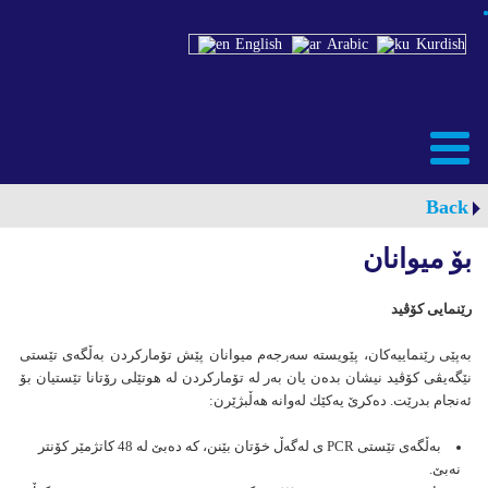
English
Arabic
Kurdish
Back
بۆ میوانان
رێنمایی كۆڤید
بەپێی رێنماییەكان، پێویستە سەرجەم میوانان پێش تۆماركردن بەڵگەی تێستی
نێگەیڤی كۆڤید نیشان بدەن یان بەر لە تۆماركردن لە هوتێلی رۆتانا تێستیان بۆ
ئەنجام بدرێت. دەكرێ یەكێك لەوانە هەڵبژێرن:
بەڵگەی تێستی PCR ی لەگەڵ خۆتان بێنن، كە دەبێ لە 48 كاتژمێر كۆنتر
نەبێ.