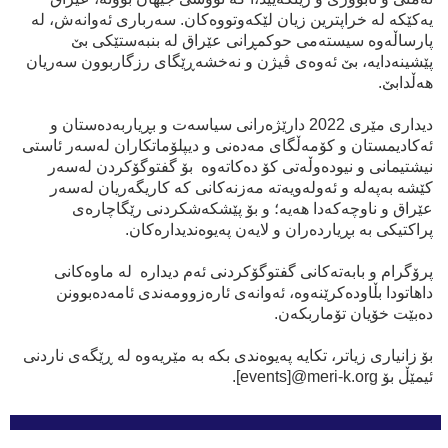
یەکێکە لە خراپترین زیان لێکەوتووەکان. سەرباری ئەوانەش، لە
پارساڵەوە سیستەمی حوكمڕانی عێراق لە بنبەستێكی بێ
پێشینەدایە، بێ ئەوەی ڤیژن و نەخشەڕێگای رزگاربوون سەریان
هەڵدابێ.
ديداری مێری 2022 دارێژەرانی سياسەت و بڕیاربەدەستان و
ئەکاديمستان و كۆمەڵگای مەدەنی و دیپلۆماتكاران لەسەر ئاستی
نيشتيمانی و نیودەوڵەتی كۆ دەكاتەوە بۆ گفتوگۆکردن لەسەر
کێشە بەپەلە و ئەولەویەتە مەزنەكانی كە کاریگەریان لەسەر
عێراق و ناوچەكەدا هەیە؛ و بۆ پێشکەشكردنی رێگاچارەی
پراكتیكی بە بڕیاردەران و لایەن پەیوەندیدارەكان.
پرۆگرام و بابەتەکانی گفتوگۆکردنی ئەم دیدارە لە ماوەکانی
داهاتودا بڵاودەکرێنەوە، ئەوانەی ئارەزوومەندی ئامەدەبوونن
دەبێت خۆیان تۆماربکەن.
بۆ زانیاری زياتر، تکایە پەیوەندی بکە بە مێریەوە لە ڕێگەی ناردنی
ئیمێڵ بۆ events]@meri-k.org].