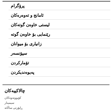
پرۆگرام
ئامانج و تەوەرەکان
لیستی خاوەن گوتەكان
رێنمایی بۆ خاوەن گوتە
زانیاری بۆ میوانان
سپۆنسەر
تۆمارکردن
پەیوەندیکردن
چالاكییه‌كان
کۆبوونەوەکان
سیمینار
ڕاپۆرتی ساڵانه