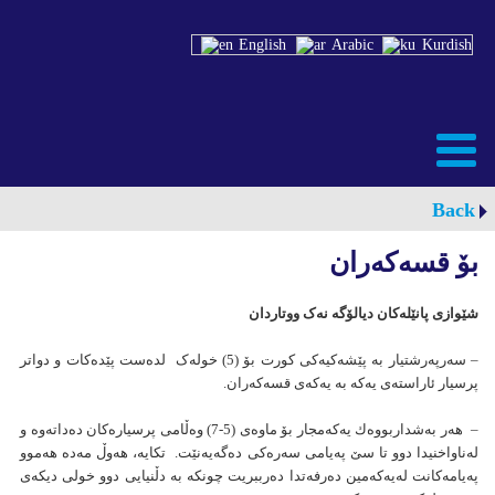
English
Arabic
Kurdish
Back
بۆ قسەكەران
شێوازی پانێلەكان دیالۆگە نەک ووتاردان
– سەرپەرشتیار بە پێشەکیەکی کورت بۆ (5) خولەک لدەست پێدەکات و دواتر
پرسیار ئاراستەی یەکە بە یەکەی قسەکەران.
– هەر بەشداربووەك یەكەمجار بۆ ماوەی (5-7) وەڵامی پرسیارەکان دەداتەوە و
لەناواخنیدا دوو تا سێ پەیامی سەرەکی دەگەیەنێت. تکایە، هەوڵ مەدە هەموو
پەیامەكانت لەیەكەمین دەرفەتدا دەرببریت چونکە بە دڵنیایی دوو خولی دیكەی