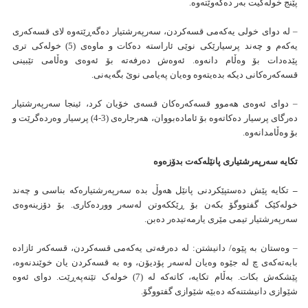
پێنج خولەكیت بەر دەكەوێتەوە.
– لە دوای خولی یەکەمی قسەکردن، سەرپەرشتیار دەگەڕێتەوە لای قسەکەری
یەکەم و چەند پرسیارێکی نوێی ئاراستە دەکات و ماوەی (5) خولەکی تری
پێدەدات بۆ وەڵام دانەوە. ئەوەش دەرفەتە بۆ ئەوەی وەڵامی تێبینی
قسەكەرەكانی دیكە بدەیتەوە وەیان پەیامی نوێ بگەیەنی.
– دوای ئەوەی هەموو قسەکەرەکان قسەی خۆیان کرد، ئینجا سەرپەرشتیار
دەرگای پرسیار دەکاتەوە بۆ ئامادەبووان، هەرجارەی (3-4) پرسیار وەردەگرێت و
بۆ وەڵامدانەوە.
تکایە سەرپەرشتیاری پانێلەكەت بدۆزەوە
–
تکایە پێش دەستپێکردنی پانێل هەوڵ بدە سەرپەرشتیارەکە بناسی و چەند
خولەکێک گفتووگۆ بکەن بۆ ڕێککەوتن لەسەر ووردەکاری. بۆ دۆزینەوەی
سەرپەرشتیار تیمی مێری یارمەتیدەر دەبن.
– وەستان بە پێوە/ دانیشتن: لە دەرفەتی یەکەمی قسەکردن، قسەکەر ئازادە
بابەتەکەی چ لە جێوە وەیان لەسەر پۆدیۆن، وە بە قسەکردن یان خوێندنەوە،
پێشکەش بکات. بەڵام تکایە، کاتەکە لە (7) خولەک تێنەپەڕێت. دوای ئەوە
شێوازی دانیشتنەکە دەبێە شێوازی گفتووگۆ.