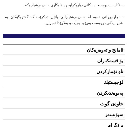
– تکایە، پەیوەست بە کاتی دیاریکراو، وە هاوکاری سەرپەرشیار بکە.
– چاوەڕوانی ئەوە لە سەرپەرشتیارانی پانێل دەکرێت کە گفتووگۆکان بە
شێوەیەکی درووست بەڕێوە بچێت و بەلاڕێدا نەبرێن.
ئامانج و تەوەرەکان
بۆ قسەكەران
ناو تۆمارکردن
لۆجیستیك
پەیوەندیکردن
خاوەن گوت
سپۆنسەر
پرۆگرام