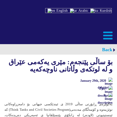
English
Arabic
Kurdish
Back
بۆ ساڵی پێنجەم: مێری یەکەمی عێراق
و لە لوتكەی وڵاتانی ناوچەكەیە
January 29th, 2020
بلۆگ
0
بەگوێرەی ڕاپۆرتی ساڵی 2019 ی ئیندێکسی جیهانی بۆ دامەزراوەکانی
توێژینەوە و کۆمەڵگای مەدەنی(Think Tanks and Civil Societies Program) کە
ئینستیتیوتی (لاودەر) لە زانکۆی پێنسێلڤانیا ی ئەمەریكی دەریدەکات،