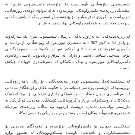
ئینستیتیوتی ڕۆژهەڵاتی ناوەڕاست بۆ توێژینەوە (ئینستیتیوتی مێری) لە
پێشەنگی ڕیزبەندی دامەزراوەکانی توێژینەوەدایە لە تەواوی ناوچەی ڕۆژهەڵاتی
ناوەڕاست و باکووری ئەفریقیا، وە بۆ پێنجەم ساڵ لەسەر یەک لە پلەی یەکەمی
ڕیزبەندیەکە دێت لە نێو دامەزراوەکانی توێژینەوە‌ لە عێراق.
لە ڕیزبەندییەکەدا، بە بەراورد لەگەڵ پارساڵ، ئینستیتیوتی مێری پلە سەركەوت
بۆ پلەی 34 لە كۆی 507 دانە سەنتەری توێژینەوە لە ڕۆژهەڵاتی ناوەڕاست و
باکووری ئەفریقیا (واتە لە 7% ی لوتكە). ئەو دەستکەوتانە بە لەبەرچاوگرتنی
دۆخی سەختی سیاسی، ئەمنی و دارایی لە عێراق و زیادبوونی ئاستی ڕکابەری
دامەزراوەکانی توێژینەوە و تینک تانکەکان لە سەرتاسەری جیهاندا، جێگەی
بایەخە.
لە ئیندێکسەکەدا، ئینستیتیوتی لاودەر هەڵسەنگاندن بۆ رۆڵی دامەزراوەکانی
توێژینەوە لە داڕشتنی پۆڵه‌سی (سياسات) لە حکومەتەکان و کۆمەڵگای مەدەنی
لەسەرتاسەری جیهان دەکات؛ سیستەمێکی زانیاری فراوانی بۆ بيرتانك (ثینک
تانکە)کان، دروستکەرانی بڕیار و گرووپەکانی کۆمەڵگای مەدەنی کە گرنگی بە
داڕشتنی پۆلەسی دەدەن، دروست کردووە. وە ساڵانە ڕیزبەندی بيرتانکە
هەرێمی و نێودەوڵەتییەکان لەسەر چەند پێوەر و بوارێکی پۆلەسی دەکات.
ئیندێکسی جیهانی بۆ دامەزراوەکانی توێژینەوە و کۆمەڵگای مەدەنی بۆ
دەستنیشانکردن و ناساندنی ناوەندە پێشکەوتووەکان لە هەموو بوارە