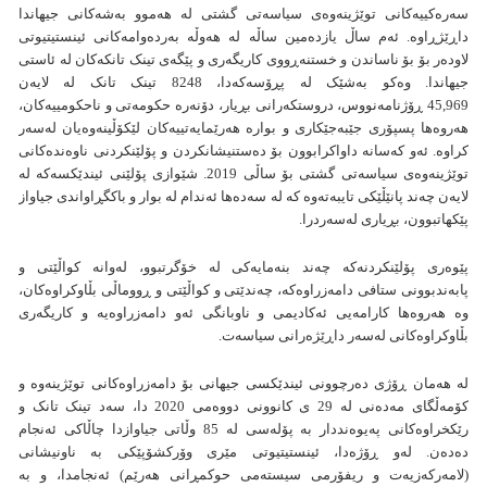
سەرەکییەکانی توێژینەوەی سیاسەتی گشتی لە هەموو بەشەکانی جیهاندا
داڕێژڕاوە. ئەم ساڵ یازدەمین ساڵە لە هەوڵە بەردەوامەکانی ئینستیتیوتی
لاودەر بۆ بۆ ناساندن و خستنەڕووی کاریگەری و پێگەی تینک تانکەکان لە ئاستی
جیهاندا. وەکو بەشێک لە پڕۆسەکەدا،
8248
تینک تانک لە لایەن
45,969
ڕۆژنامەنووس، دروستکەرانی بڕیار، دۆنەرە حکومەتی و ناحکومییەکان،
هەروەها پسپۆری جێبەجێکاری و بوارە هەرێمایەتییەکان لێکۆڵینەوەیان لەسەر
کراوە. ئەو کەسانە داواکرابوون بۆ دەستنیشانکردن و پۆلێنکردنی ناوەندەکانی
توێژینەوەی سیاسەتی گشتی بۆ ساڵی 2019. شێوازی پۆلێنی ئیندێکسەکە لە
لایەن چەند پانێڵێکی تایبەتەوە کە لە سەدەها ئەندام لە بوار و باکگڕاواندی جیاواز
پێکهاتبوون، بڕیاری لەسەردرا.
پێوەری پۆلێنکردنەکە چەند بنەمایەکی لە خۆگرتبوو، لەوانە کواڵێتی و
پابەندبوونی ستافی دامەزراوەکە، چەندێتی و کواڵێتی و ڕووماڵی بڵاوکراوەکان،
وە هەروەها کارامەیی ئەکادیمی و ناوبانگی ئەو دامەزراوەیە و کاریگەری
بڵاوکراوەکانی لەسەر داڕێژەرانی سیاسەت.
لە هەمان ڕۆژی دەرچوونی ئیندێکسی جیهانی بۆ دامەزراوەکانی توێژینەوە و
کۆمەڵگای مەدەنی لە 29 ی کانوونی دووەمی 2020 دا، سەد تینک تانک و
رێکخراوەکانی پەیوەنددار بە پۆلەسی لە 85 وڵاتی جیاوازدا چاڵاکی ئەنجام
دەدەن. لەو ڕۆژەدا، ئینستیتیوتی مێری وۆركشۆپێكی بە ناونیشانی
(لامەركەزیەت و ریفۆرمی سیستەمی حوكمڕانی هەرێم) ئەنجامدا، و بە