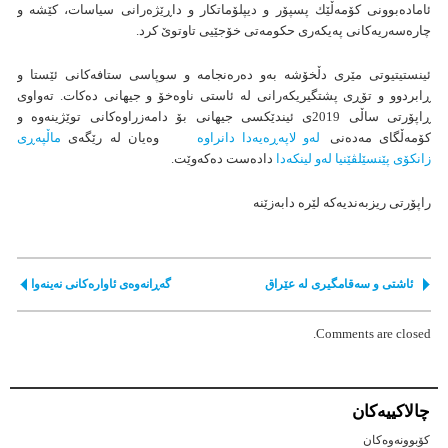
ئامادەبوونی كۆمەڵێك پسپۆر و دیپلۆماتكار و داڕێژەرانی سیاسات، كێشە و
چارەسەریەكانی پەیكەری حكومەتی خۆجێیی تاوتوێ كرد.
ئینستیتیوتی مێری دڵخۆشە بەو دەرەنجامە و سوپاسی ستافەکانی ئێستا و
ڕابردوو و تۆڕی پشتگیریکەرانی لە ئاستی ناوەخۆ و جیهانی دەکات. تەواوی
ڕاپۆرتی ساڵی 2019ی ئیندێکسی جیهانی بۆ دامەزراوەکانی توێژینەوە و
کۆمەڵگای مەدەنی
لەو لاپەڕەیەدا دانراوە
وەیان لە رێگەی
ماڵپەڕی
زانكۆی پێنسێلڤێنیا لەو لینكەدا
دادەست دەکەوێت.
راپۆرتی ریزبەندیەكە لێرە دابەزێنە
ئاشتی و سەقامگیری لە عێراق
گەڕانەوەی ئاوارەكانی نەینەوا
Comments are closed.
چالاكییه‌كان
کۆبوونەوەکان