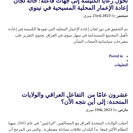
تحوّل رعايا الكنيسة إلى جهات فاعلة: حالة لجان
من
اليمن
إعادة الإعمار المحلية المسيحية في نينوى
إلى
العراق
سبتمبر 23rd, 2023
by میری
مغلقة
تم التحقيق في دور لجان إعادة الإعمار المحلية التي تقودها الكنيسة في إعادة
تأهيل المجتمع المستدامة في سهل نينوى في العراق. یحتوي التقریر علی
مقترحات سیاساتیة لأصحاب الشأن.
Posted in
التعليقات
على
تحوّل
رعايا
الكنيسة
إلى
جهات
عشرون عامًا من التفاعل العراقي والولايات
فاعلة:
حالة
المتحدة: إلى أين نتجه الآن؟
لجان
إعادة
مارس 19th, 2023
by میری
الإعمار
المحلية
المسيحية
أحتلت الولایات المتحدة العراق مع المتحالفین “الراغبین” في عام 2003، منهيا
في
النظام الأكثر قمعا. بدأ البلدان علاقات متبادلة مضطربة ، والتي من المرجح أن
نينوى