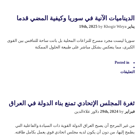
السلام
التركية
الكردية
وتداعياتها
الديناميات الآنية في سوریا وكيفية المضي قدما
الإقليمية
مغلقة
يناير 19th, 2025
by Khogir Wirya
سوريا ليست مجرد مسرح للنزاعات المحلية بل باتت ساحة للتنافس بين القوى
الكبرى، مما ينعكس بشكل مباشر على طبيعة الحلول الممكنة
Posted in
التعليقات
على
الديناميات
الآنية
في
سوریا
وكيفية
ثغرة المجلس الإتحادي تمنع بناء الدولة في العراق
المضي
قدما
فبراير 29th, 2024
by دلاور علاءالدين
مغلقة
من غير المرجح أن يصبح العراق الدولة القوية ذات السيادة والفاعلیة التي
يطمح إليها، من دون أن يكون لديه مجلس اتحادي قوي يعمل بكامل طاقته.