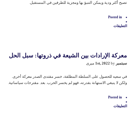
تصبح أكثر ودية ويمكن التنبؤ بها ومجزية للطرفين في المستقبل.
مغلقة
Posted in
التعليقات
على
عشرون
عامًا
من
التفاعل
العراقي
معركة الإرادات بين الشيعة في ذروتها: سبل الحل
والولايات
المتحدة:
سبتمبر 1st, 2022
by میری
إلى
أين
نتجه
في سعيه للحصول على السلطة المطلقة، خسر مقتدى الصدر معركة أخرى.
الآن؟
ولكن لا ينبغي الاستهانة بقدرتە، فهو لم يخسر الحرب. بعد. مقترحات سیاساتیة.
مغلقة
Posted in
التعليقات
على
معركة
الإرادات
بين
الشيعة