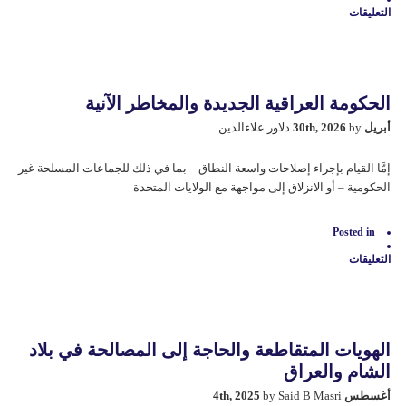
التعليقات
على
النظام
القائم
على
القواعد
آخذ
الحكومة العراقية الجديدة والمخاطر الآنية
في
الانهيار.
أبريل 30th, 2026
by دلاور علاءالدين
فماذا
بعد؟
مغلقة
إمَّا القيام بإجراء إصلاحات واسعة النطاق – بما في ذلك للجماعات المسلحة غير
الحكومية – أو الانزلاق إلى مواجهة مع الولايات المتحدة
Posted in
التعليقات
على
الحكومة
العراقية
الجديدة
والمخاطر
الآنية
الهويات المتقاطعة والحاجة إلى المصالحة في بلاد
مغلقة
الشام والعراق
أغسطس 4th, 2025
by Said B Masri