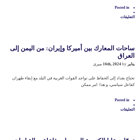
Posted in
التعليقات
على
ثغرة
المجلس
الإتحادي
تمنع
بناء
ساحات المعارك بين أميركا وإيران: من اليمن إلى
الدولة
في
العراق
العراق
مغلقة
يناير 16th, 2024
by میری
تحتاج بغداد إلى الحفاظ على تواجد القوات الغربية في البلد مع إبقاء طهران
كفاعل سياسي، و هذا امر ممكن
Posted in
التعليقات
على
ساحات
المعارك
بين
أميركا
وإيران: