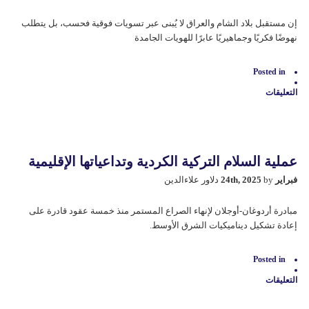
إن مستقبل بلاد الشام والعراق لا يُبنى عبر تسويات فوقية فحسب، بل يتطلب
نهوضًا فكريًا وجماهيريًا عابرًا للهويات الجامدة
Posted in
التعليقات
على
الهويات
المتقاطعة
والحاجة
إلى
المصالحة
عملية السلام التركية الكردية وتداعياتها الإقليمية
في
بلاد
فبراير 24th, 2025
by دلاور علاءالدين
الشام
والعراق
مغلقة
مبادرة أردوغان-أوجلان لإنهاء الصراع المستمر منذ خمسة عقود قادرة على
إعادة تشكيل ديناميكيات الشرق الأوسط.
Posted in
التعليقات
على
عملية