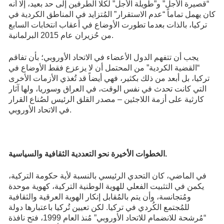
“قصيرة الأجل” و”طويلة الأجل” لكلا الطرفين إلى حد بعيد، إلا أنه
كان يهمل تماماً “عدم الاستقرار” المُتزايد في المناطق الكردية في
تركيا، بالذات بعدما تطورت الأوضاع في أعقاب انتخابات السابع
من حُزيران عام 2015 البرلمانية.
يجب أن تتفهم الدول الأعضاء في الاتحاد الأوروبي؛ بأن تفاقم
“القضية الكردية” من المحتمل أن لا يزعزع فقط الأوضاع في
تركيا، بل أبعد من ذلك بكثير، فهي أيضاً قد تُغذي الأزمات الأخرى
التي كانت تحدث في نفس الوقت، في العراق وسوريا، ولها آثار
كارثية على أزمة اللاجئين – مصدر القلق الرئيس لصُناع القرار
في الاتحاد الأوروبي.
الخطوات الأخيرة نحو التعددية الثقافية والسياسية.
في الماضي، كان التحدي الرئيسي بالنسبة لأية حكومة التركية،
يكمن في التثبيت الفعلي للهوية الوطنية التركية، كهوية موحدة
ومُتجانسة، وأن يتم بالمُقابل إنكار الهوية العرقية والثقافية
للمُجتمع الكُردي في تركيا. لكن تعيين تُركيا باعتبارها دولة
“مُرشحة للانضمام للاتحاد الأوروبي” مُنذ العام 1999، فتح نافذة