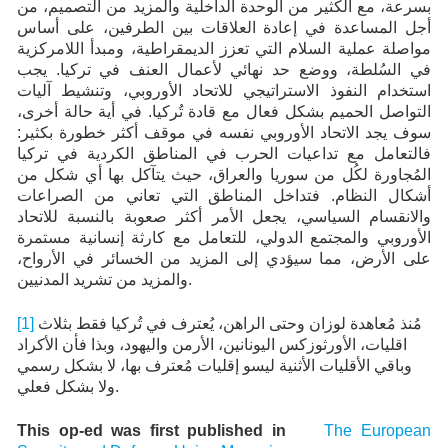
بسرعة، مع الكثير من الوحدة الداخلية والمزيد من التصميم، من
أجل المساعدة في إعادة العلاقات بين الطرفين، على أساس
مواصلة عملية السلام التي تعزز الديمقراطية، ومبدأ اللامركزية
في السُلطة، ووضع حد نهائي لأعمال العنف في تركيا. يجب
استخدام النفوذ الاستراتيجي للاتحاد الأوروبي، وتنشيط آليات
التواصل الحميم بشكل فعال مع قادة تُركيا. في أية حالة أخرى،
سوف يجد الاتحاد الأوروبي نفسه في موقف أكثر خطورة بكثير:
فالتعامل مع تداعيات الحرب في المناطق الكردية في تركيا
المُجاورة لكُل من سوريا والعراق، حيث يتآكل بها أي شكل من
أشكال النظام. فتداخل المناطق التي تعاني من الصراعات
والانقسام السياسي، يجعل الأمر أكثر صعوبة بالنسبة للاتحاد
الأوروبي والمجتمع الدولي، للتعامل مع كارثة إنسانية مستمرة
على الأرض، مما سيؤدي إلى المزيد من الخسائر في الأرواح،
والمزيد من تشريد المدنيين.
مُنذ مُعاهدة لوزان وحتى الراهن، يُعترف في تُركيا فقط بثلاث
[1]
اقليات، الأورثوزكس اليونانين، الأرمن واليهود، وبذا فأن الأكراد
وباقي الأقليات الأثنية ليسو إقليات مُعترف بها، لا بشكل رسمي
ولا بشكل فعلي.
This op-ed was first published in
The European