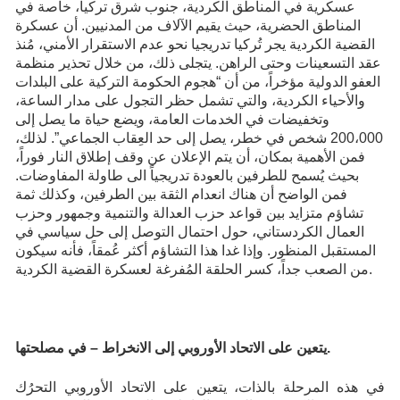
عسكرية في المناطق الكردية، جنوب شرق تركيا، خاصة في
المناطق الحضرية، حيث يقيم الآلاف من المدنيين. أن عسكرة
القضية الكردية يجر تُركيا تدريجيا نحو عدم الاستقرار الأمني، مُنذ
عقد التسعينات وحتى الراهن. يتجلى ذلك، من خلال تحذير منظمة
العفو الدولية مؤخراً، من أن “هجوم الحكومة التركية على البلدات
والأحياء الكردية، والتي تشمل حظر التجول على مدار الساعة،
وتخفيضات في الخدمات العامة، ويضع حياة ما يصل إلى
200،000 شخص في خطر، يصل إلى حد العِقاب الجماعي”. لذلك،
فمن الأهمية بمكان، أن يتم الإعلان عن وقف إطلاق النار فوراً،
بحيث يُسمح للطرفين بالعودة تدريجياً الى طاولة المفاوضات.
فمن الواضح أن هناك انعدام الثقة بين الطرفين، وكذلك ثمة
تشاؤم متزايد بين قواعد حزب العدالة والتنمية وجمهور وحزب
العمال الكردستاني، حول احتمال التوصل إلى حل سياسي في
المستقبل المنظور. وإذا غدا هذا التشاؤم أكثر عُمقاً، فأنه سيكون
من الصعب جداً، كسر الحلقة المُفرغة لعسكرة القضية الكردية.
يتعين على الاتحاد الأوروبي إلى الانخراط – في مصلحتها.
في هذه المرحلة بالذات، يتعين على الاتحاد الأوروبي التحرُك