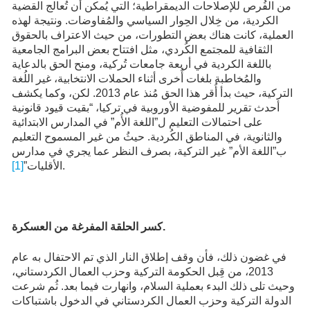
من الفُرص للإصلاحات الديمقراطية؛ التي يُمكن أن تُعالج القضية
الكردية، من خِلال الحِوار السياسي والمُفاوضات. ونتيجة لهذه
العملية، كانت هناك بعض التطورات، من حيث الاعتراف بالحقوق
الثقافية للمجتمع الكُردي، مثل افتتاح بعض البرامج الجامعية
باللغة الكردية في أربعة جامعات تُركية، ومنح الحق بالدعاية
والمُخاطبة بلغات أُخرى أثناء الحملات الانتخابية، غير اللُغة
التركية، حيث بدأ أُقر هذا الحق مُنذ عام 2013. لكن، وكما يكشف
أحدث تقرير للمفوضية الأوروبية في تركيا، “بقيت قيود قانونية
على احتمالات التعليم ل”اللغة الأُم” في المدارس الابتدائية
والثانوية، في المناطق الكُردية. حيثُ من غير المسموح التعليم
ب”اللغة الأم” غير التركية، بصرف النظر عما يجري في مدارس
.
الأقليات”
[1]
كسر الحلقة المفرغة من العسكرة.
في غضون ذلك، فأن وقف إطلاق النار الذي تم الاحتفال به عام
2013، من قِبل الحكومة التركية وحزب العمال الكردستاني،
وحيث تلى ذلك البدء بعملية السلام، وانهارت فيما بعد. ثُم شرعت
الدولة التركية وحزب العمال الكردستاني في الدخول باشتباكات