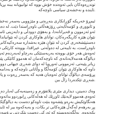
توندڕه‌وه‌كان بايی ئه‌وه‌نده‌ خۆش بووه‌ كه‌ توانيويانه‌ ببنه‌ بڕيا
ئاينده‌ و نه‌خشه‌ی سياسی ناوچه‌كه‌.
ئيمڕۆ خه‌ريكه‌ گۆڕانكاری بنه‌ڕه‌تی و مێژوويی به‌سه‌ر نه‌
و ئابووری و كۆمه‌ڵايه‌تی ڕۆژهه‌ڵاتی ناوه‌ڕاستدا دێت. له‌ ده‌
ئه‌و ئه‌زموون و قه‌يرانانه‌دا، و به‌هۆی دوودڵی و دابه‌زينی ئا
نێوان هێزه‌ كاريگه‌ره‌كان، توانای هاوكاری كردن له‌ نێوانياندا ل
ده‌ستپێشخه‌ری كردن له‌ نێوان هێزه‌ به‌شداره‌ سه‌ره‌كيه‌كان
ناوه‌ڕاست، به‌ تايبه‌تی له‌ ده‌وڵه‌تی عيراقدا، بووه‌ته‌ كارێكی 
ئه‌وه‌ش هه‌ر خۆی بووه‌ته‌ به‌ربه‌ستێكی به‌رچاو له‌به‌رده‌م ئه‌و
ديالۆگه‌ هه‌مه‌لايه‌نانه‌‌ی كه‌ ناوچه‌كه‌مان له‌ هه‌موو كاتێكی 
زياتر پێيه‌تی‌. ئه‌زموونی ئه‌وروپا له‌ دوای شه‌ڕی جيهانی دوو
داوه‌ كه‌ هاوكاری نێوان كۆمه‌ڵگا و وڵاتانی ناوچه‌كه‌ و به‌دامه
پڕۆسه‌ی ديالۆگ توانای ئه‌وه‌يان هه‌يه‌ كه‌ به‌سه‌ر ڕه‌وت و پ
شه‌ڕی تێكده‌ردا زاڵ ببن.
وه‌ك ده‌بينن، ديداری مێری پلاتفۆرم و زه‌مينه‌يه‌كی له‌بار ده
ئه‌وه‌ی هه‌موو لايه‌نێك ئاوڕێك له‌ هه‌ڵه‌كانی ڕابوردوو بداته‌وه‌
هه‌نگاوێكيش به‌ره‌و پێشه‌وه‌ بنێت تاوه‌كو ده‌ست به‌ ديالۆگێ
پڕ به‌رهه‌م له‌گه‌ڵ هێزه‌كانی تر بكات، و به‌‌يه‌كه‌وه‌ بير له‌ ئاين
بكه‌نه‌وه‌‌. به‌ڵگه‌نه‌ويسته‌ كه‌ ئه‌ركی ده‌ست پێكردنی پڕۆسه‌