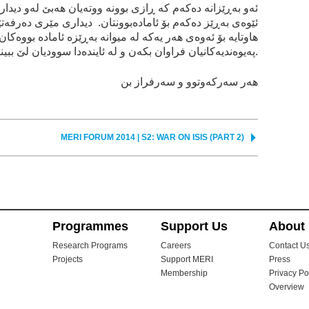
ئه‌و به‌ڕێزانه‌ ده‌كه‌م كه‌ ڕازی بوونه‌ ووته‌يان هه‌بێ له‌و ديد
ئێوه‌ی به‌ڕێز ده‌كه‌م بۆ ئاماده‌بوونتان. ديداری مێری ده‌رفه‌
هاوتايه‌ بۆ ئه‌وه‌ی هه‌ر يه‌كه‌ له‌ ميوانه‌ به‌ڕێزه‌ ئاماده‌ بووه‌ك
په‌يوه‌نديه‌كانيان فراوان بكه‌ن و له‌ ئاينده‌دا سوودیان لێ ببينن.
هه‌ر سه‌ركه‌وتوو و سه‌رفراز بن
MERI FORUM 2014 | S2: WAR ON ISIS (PART 2)
Programmes
Support Us
About
Research Programs
Careers
Contact U
Projects
Support MERI
Press
Membership
Privacy Po
Overview