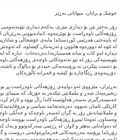
خوشك و برايان، ميوانانی به‌ڕێز
زۆر به‌خێر بێن بۆ ديداری مێری، يه‌كه‌م ديداری نێونه‌ته‌وه‌يی 
ڕۆژهه‌ڵاتی ناوه‌ڕاست بۆ توێژينه‌وه‌. ئاماده‌بوونی به‌ڕێزتان له‌
له‌ پايته‌ختی هه‌رێمی كوردستاندا مايه‌ی خۆشحاڵی و شانازيم
له‌ ئێوه‌ له‌ دووره‌وه‌ هاتوون و ئه‌زيه‌تتان كێشاوه‌، كه‌ ئه‌وه
ديداره‌ له‌و كات و ساته‌ هه‌ستياره‌‌دا ده‌رده‌خات. دياره‌ كه‌ له‌
پێويستیه‌كی زۆر له‌ نێو نه‌ته‌وه‌كانی ناوچه‌ی ڕۆژهه‌ڵاتی ناوه
بۆ ده‌ست پێكردن بە پڕۆسه‌يه‌كی جيددی بۆ ديالۆگ و ئاشته‌و
دۆزينه‌وه‌ی ڕێگاچاره‌ بۆ كێشه و قه‌يرانه‌‌ ئاڵۆزه‌كان.
به‌ڕێزان، مێژووی ئه‌و ‌دواييه‌ی ڕۆژهه‌ڵاتی ناوه‌ڕاست‌ پڕ بووه
زنجيره‌يه‌ك شه‌ڕ و ململانێی تێكده‌ر به‌ جۆرێك كه‌ سيمای تو
جه‌مسه‌رگيری به‌سه‌ر هه‌ڵوێسته‌كاندا زاڵ بووه‌ و ئارام كردنه
كارێكی ئاسان نه‌بووه‌‌. ده‌ره‌ئەنجامه‌ سياسی و مرۆڤايه‌تيه‌كا
و ململانێيانه‌ش زۆر به‌ گران له‌سه‌ر ناوچه‌كه‌ و خه‌ڵكی ناوچه
وه‌ستاون. ئه‌وه‌تا ئيمڕۆ ڕۆژهه‌ڵاتی ناوه‌ڕاست بووه‌ته‌ ناوچه‌
له‌ ده‌وڵه‌تانی به‌هێز و لاواز، له‌ ڕژێمی سه‌ركه‌وتوو و په‌ك كه‌
زۆرياندا‌ پڕۆسه‌ بنه‌ڕه‌تيه‌كانی فه‌رمانڕه‌وايه‌تی دروست و گ
ئابووری به‌رجه‌سته‌ نه‌كراوه، به‌و هۆيه‌شه‌وه‌ زه‌مينه‌ بۆ هێزه‌