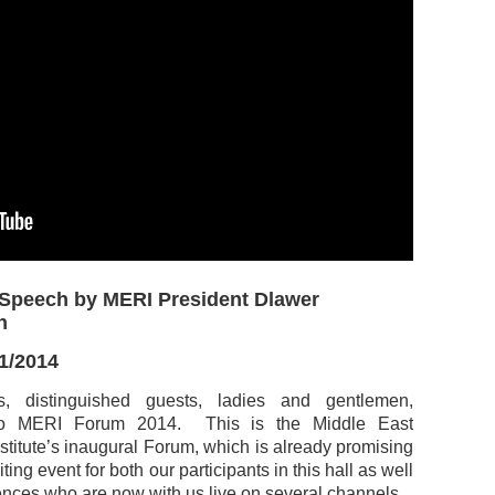
Speech by MERI President Dlawer
n
11/2014
es, distinguished guests, ladies and gentlemen,
o MERI Forum 2014. This is the Middle East
stitute’s inaugural Forum, which is already promising
ting event for both our participants in this hall as well
ences who are now with us live on several channels.