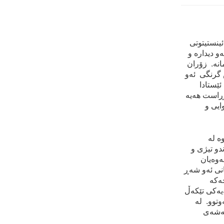
ئينستيتوتی
و‌ ديداره‌ و
انه‌. زۆران
‌ش گرنگی ئه‌و
 ئێستادا
‌ڕاست هه‌يه‌
ايی و
‌ له‌
ندو تيژی و
‌وه‌یان
نی ئه‌و شه‌ڕ
‌كه‌
يه‌كی تێكه‌ڵ
وتوو. له‌
ه‌شه‌ی