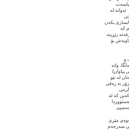
ياسه‌ت
ه‌وانه‌ له‌
تی
مانسازی بكه‌ن
 كه‌
ه‌ته‌ زێڕينه‌
اوبه‌ش بۆ
گ و
گا، واته‌
 پياوان)
ان له‌ نێو
ۆر به‌ زه‌قی
گرتنی
‌ين كه‌ له‌
ه‌ستووردا
‌وه‌ی مێری
سی سه‌رجه‌م