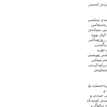
رده‌ر له‌سه‌ر
خشه‌ی سياسی
ره‌ئەنجامی
ستی متمانه‌ی
اواز بووه‌.
ی ڕۆژهه‌ڵاتی
ده‌گمه‌ن،
 جۆره‌
پێشتر پێويستی
ه‌م نيشانی
‌زراوه‌كردنی
اشماوه‌ی
‌ڕه‌خسێنێ بۆ
 و
كی جيددی و
ده‌ی ناوچه‌كه‌
ی ديالۆگ و