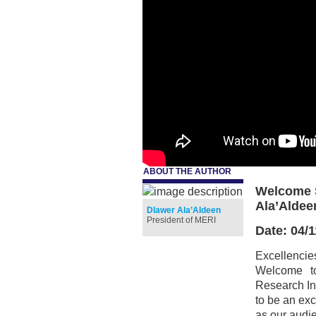
ABOUT THE AUTHOR
.
Welcome 
Ala’Aldee
Dlawer Ala’Aldeen
President of MERI
Date: 04/
Excellenci
Welcome t
Research In
to be an exci
as our audi