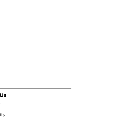
 Us
s
licy