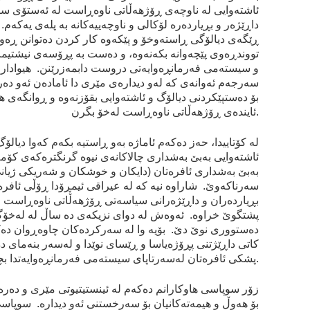
ئاشته‌وايی له‌ ناوچه‌ی ڕۆژهه‌ڵاتی ناوه‌ڕاست له ئه‌ستۆی س
داڕێژه‌ر و بڕيارده‌رە‌ لۆكالی و ناوچه‌ييه‌كانه‌ به‌ پله‌ی يه‌كه‌م. ئ
ڕێگه‌ی ديالۆگی ڕاسته‌وخۆ و پێكه‌وه‌ كار كردن ده‌توانن ڕه‌و
تووندڕەوی پێچه‌وانه‌ بكه‌نه‌وه‌، و ده‌ست به‌ پڕۆسه‌ی نيشتي
و سيسته‌می فه‌رمانڕه‌وايه‌تی دروست دابمه‌زرێنن. هيوادارم
سه‌رجه‌م ئه‌وانه‌ی كه‌ له‌و ديداره‌ی مێری دا ئاماده‌ن ئه‌و ده‌رف
بۆ ده‌ستپێكردنی ديالۆگ و ئاشته‌وايی بقۆزنه‌وه‌ و ڕوانگه‌ی ه
ئاينده‌ی ڕۆژهه‌ڵاتی ناوه‌ڕاست له‌خۆ بگرن.
له‌ كۆتاييدا، حه‌ز ده‌كه‌م ئاماژه‌ به‌و ڕاستيه‌ بكه‌م كه‌وا ديالۆ
ئاشته‌وايی به‌بێ به‌شداری چالاكانه‌ی نيوه‌ گرنگتره‌كه‌ی كۆمه‌ڵ
به‌بێ به‌شداری ئافره‌تان (دايكان و خوشكان و شه‌ريكی ژيانی
سه‌رناكه‌وێ. شاراوه‌ نيه‌ كه‌ له‌ عيراقی ئيمڕۆدا ڕۆڵی ئافره‌ت
بڕيارده‌ران و داڕێژه‌رانی سياسه‌تی ڕۆژهه‌ڵاتی ناوه‌ڕاست ز
پشتگوێ خراوه‌. ئه‌وه‌ش له‌ دوای نزيكه‌ی ده‌ ساڵ له‌ له‌خۆ
ده‌ستووری نوێ دێ. بۆيه‌ وا له‌ سه‌ركرده‌كان چاوه‌ڕوان ده‌كه
كاتی داڕێژتنی پڕۆژه‌ياسا و ڕێسای نوێدا و‌ له‌سه‌ر بنه‌مای د
پشكی ئافره‌تان له‌سه‌رتاپای سيسته‌می فه‌رمانڕه‌وايه‌تدا بچه‌سپێ.
زۆر سوپاسی هاوكارانم ده‌كه‌م له‌ ئينستيتيوتی مێری و ده‌ره
بۆ هه‌وڵ و هيمه‌ته‌كانيان بۆ سه‌رخستنی ئه‌و ديداره‌. سوپا