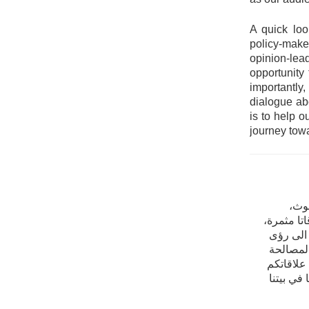
A quick loo
policy-mak
opinion-le
opportunity
importantl
dialogue abo
is to help o
journey towa
وث،
ا مثمرة‌،
 الی رؤی
المصالحة
علاقاتكم
في بيتنا