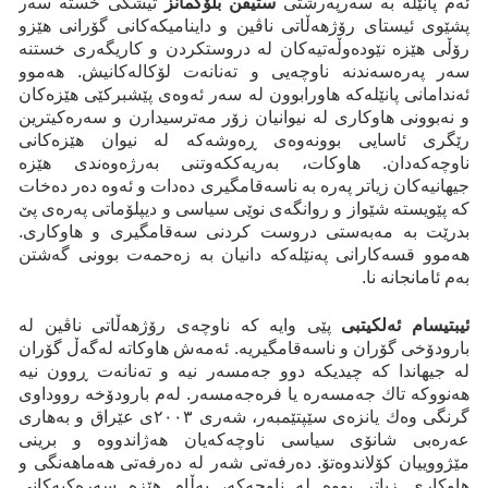
ئەم پانێلە بە سەرپەرشتی
ستیڤن بلۆكمانز
تیشکی خستە سەر
پشێوی ئیستای رۆژهەڵاتی ناڤین و داینامیکەکانی گۆرانی هێزو
رۆڵی هێزە نێودەوڵەتیەکان لە دروستکردن و کاریگەری خستنە
سەر پەرەسەندنە ناوچەیی و تەنانەت لۆکالەکانیش. هەموو
ئەندامانی پانێلەکە هاورابوون لە سەر ئەوەی پێشبرکێی هێزەکان
و نەبوونی هاوکاری لە نیوانیان زۆر مەترسیدارن و سەرەکیترین
رێگری ئاسایی بوونەوەی ڕەوشەکە لە نیوان هێزەکانی
ناوچەکەدان. هاوکات، بەریەککەوتنی بەرژەوەندی هێزە
جیهانیەکان زیاتر پەرە بە ناسەقامگیری دەدات و ئەوە دەر دەخات
کە پێویستە شێواز و روانگەی نوێی سیاسی و دیپلۆماتی پەرەی پێ
بدرێت بە مەبەستی دروست کردنی سەقامگیری و هاوکاری.
هەموو قسەکارانی پەنێلەکە دانیان بە زەحمەت بوونی گەشتن
بەم ئامانجانە نا.
ئیبتیسام ئەلکیتبی
پێی وایە کە ناوچەی رۆژهەڵاتی ناڤین لە
بارودۆخی گۆران و ناسەقامگیریە. ئەمەش هاوکاتە لەگەڵ گۆران
لە جیهاندا کە چیدیکە دوو جەمسەر نیە و تەنانەت ڕوون نیە
هەنووکە تاك جەمسەرە یا فرەجەمسەر. لەم بارودۆخە رووداوی
گرنگی وەك یانزەی سێپتێمبەر، شەری ٢٠٠٣ی عێراق و بەهاری
عەرەبی شانۆی سیاسی ناوچەکەیان هەژاندووە و برینی
مێژووییان كۆلاندوەتۆ. دەرفەتی شەر لە دەرفەتی هەماهەنگی و
هاوكاری زیاتر بووە لە ناوچەکە، بەڵام هێزە سەرەکیەکانی