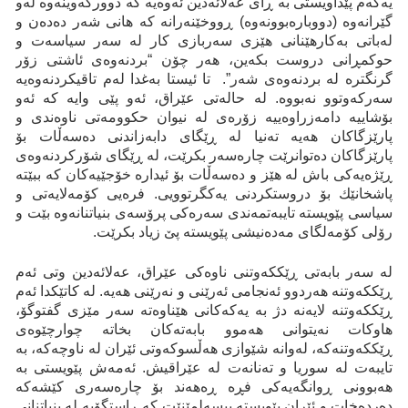
یەکەم پێداویستی بە ڕای عەلائەدین ئەوەیە کە دوورکەوینەوە لەو
گێرانەوە (دووبارەبوونەوە) ڕووخێنەرانە کە هانی شەر دەدەن و
لەباتی بەکارهێنانی هێزی سەربازی کار لە سەر سیاسەت و
حوكمڕانی دروست بکەین، هەر چۆن “بردنەوەی ئاشتی زۆر
گرنگترە لە بردنەوەی شەر”. تا ئیستا بەغدا لەم تاقیکردنەوەیە
سەرکەوتوو نەبووە. لە حالەتی عێراق، ئەو پێی وایە کە ئەو
بۆشاییە دامەزراوەییە زۆرەی لە نیوان حکوومەتی ناوەندی و
پارێزگاکان هەیە تەنیا لە ڕێگای دابەزاندنی دەسەڵات بۆ
پارێزگاکان دەتوانرێت چارەسەر بکرێت، لە ڕێگای شۆرکردنەوەی
ڕێژەیەکی باش لە هێز و دەسەڵات بۆ ئیدارە خۆجێیەکان کە ببێتە
پاشخانێك بۆ دروستکردنی یەکگرتوویی. فرەیی کۆمەلایەتی و
سیاسی پێویستە تایبەتمەندی سەرەکی پرۆسەی بنیاتنانەوە بێت و
رۆلی کۆمەلگای مەدەنیشی پێویستە پێ زیاد بکرێت.
لە سەر بابەتی ڕێککەوتنی ناوەکی عێراق، عەلائەدین وتی ئەم
ڕێککەوتنە هەردوو ئەنجامی ئەرێنی و نەرێنی هەیە. لە کاتێکدا ئەم
ڕێککەوتنە لایەنە دژ بە یەکەکانی هێناوەتە سەر مێزی گفتوگۆ،
هاوکات نەیتوانی هەموو بابەتەکان بخاتە چوارچێوەی
ڕێککەوتنەکە، لەوانە شێوازی هەڵسوکەوتی ئێران لە ناوچەکە، بە
تایبەت لە سوریا و تەنانەت لە عێراقیش. ئەمەش پێویستی بە
هەبوونی ڕوانگەیەکی فڕە ڕەهەند بۆ چارەسەری کێشەکە
دەردەخات و ئێران پێویستە بیسەلمێنێت کە ڕاستگۆیە لە بنیاتنانی