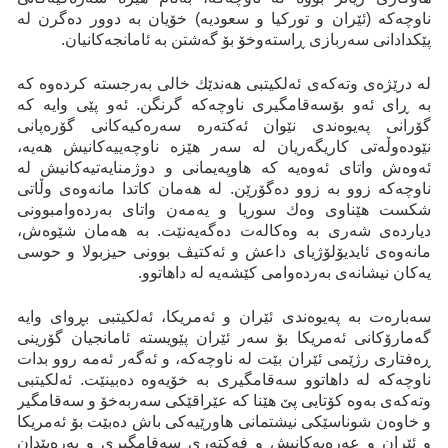
ناوچەکە (ئێران و تورکیا و سعودیە) خۆیان بە دوور دەگرن لە
پێکدادانی سەربازی ڕاستەوخۆ بۆ گەشتن بە ئامانجەکانیان.
لە درێژەی وتەکەی ئەلکیتبی هەندێك خالی بەرجستە کردەوە کە
بە ڕای ئەو بۆسەقامگیری ناوچەکە گرنگن. ئەو پێی وایە کە
گۆرانی پەیوەندی نێوان ئەکتەرە سەرەکیەکانی گۆرەپانی
نێودەوڵەتی کاریگەریان لە سەر هێزە ناوچەییەکانیش هەیە،
ئەوەش واتای ئەوەیە كە هاوپەیمانی و دوژمنایەتیەکانیش لە
ناوچەکە زوو بە زوو دەگۆرێن. لە هەمان کاتدا مانەوەی وڵاتی
شکست هێناوی وەك سوریا و یەمەن واتای بەردەوامبوونی
دیاردەی شەری بە وەکالەت دەگەیەنێت. بە هەمان شێوەش،
مانەوەی ئایدیۆلۆژیای داعش و ئەکتیڤ بوونی حیزبولا و حوسی
یەکان نیشانەی بەردەوامی کێشەیە لە داهاتوو.
سەبارەت بە پەیوەندی ئێران و ئەمریکا، ئەلکیتبی بڕوای وایە
گەمارۆکانی ئەمریکا بۆ سەر ئێران پێویستە ئامانجیان گۆرینی
ڕەفتاری رژێمی ئێران بێت لە ناوچەکە، و ئەگەر ئەمە روو بدات
ناوچەکە لە داهاتوو سەقامگیری بە خۆیەوە دەبینێت. ئەلکیتبی
وتەکەی بەوە کۆتایی پێ هێنا کە عێراقێکی سەربەخۆ و سەقامگیر
و خاوەن شوناسێکی نیشتمانی هاورێیەکی باش دەبێت بۆ ئەمریکا
و ئێران و عەرەبەکانیش و فەکتەری سەقامگیری و پەرەپێدان