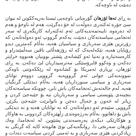
دەبێت لە ناوچەکە.
بە ڕای
تەها ئۆزهان
گۆرەپانی ناوچەیی ئیستا بەریەککوتن لە نیوان
سێ جۆرە ئەکتەری دەوڵەت لە خۆ دەگرێت، هەم لە ناوخۆ و هەم
لە دەرەوە. تایبەتمەندیەکانی ئەم ئەکتەرانە کاریگەری لە سەر
ئەنجامی سیاسەتەکان دەبێت. یەکەم گرووپ ئەو دەوڵەتانەن کە
زۆرترین هێزی سەربازی و سیاسیان هەیە، بەڵام کەمترین دیدو
رۆیایان هەیە، تێکەلەیەک کە لە رۆژهەڵاتی ناڤین سەڵمێندراو و
کارەسەتبارە و تەنیا ئەو کێشانەی پێشتر بوونیان هەبووە خراپتر
دەکەن و وەکوو ڤایرۆسێکی مەترسیداریان لێ دەکەن. بە ڕای
ئۆزهان، بڕیاری ئەمریکا بۆ کشانەوە لە رێککەوتنی ناوەکی
نموونەیەکی جوانی ئەم گرووپەیە. گرووپی دووەم توانای
سەربازی و سیاسی سنورداریان هەیە، بەڵام دیدێکی گرنگیان
هەیە. لەم حالەتەش ئەنجامەکان باش نابن، چوونکە سیاسەتەکان
بنچینەی پێویستی سیاسی و سەربازیان نیە بۆ جێبەجێ کردن و
زیاتر لە خەون و خەیال دەچن و ناتوانرێت جێبەجێ بکرێن.
گرووپی سێیەم ئەو دەوڵەتانەن کە نە توانایان هەیە و نە دیدێکی
باش بۆ داهاتوو، بەڵام بەرژەوەندی زڵهێزەکان کردوونی بە هاوکار
و هۆکارێکی دیکەی پەرەسەندنی پشێوین. لە ئەنجامدا، وەك
ئۆزهان سەرنجی دا، روانگەیەکی نوێ هاتوەتە کایە کە گرنگی بە
زیادکردنی هێزی سەربازی و بە ئەمنی کردنی سیاسەت دەدات و