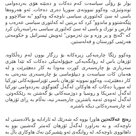
بوار بۆ رۆڵی سیاسەت کەم دەکات و دەبێتە هۆی بەردەوامی
توندوتیژی، وەکوو نموونەی سوریا دەری دەخات. ئەو هەروەها
باسی لە سێ کەلتووری سیاسی ناوچەکە وەکوو “بە سالاچوو و
پێگەشتوو و ماندوو” کرد کە بریتین لە کەلتوری سیاسی عەرەب و
فارس و تورك و باسی لە سێ کەلتوری سیاسی بەرامبەریان کرد
کە “گەنج و پر وزە و بێ ئەزمونن” ئەویش ئیسرائیل و حکومەتی
هەرێمی کورستان و فەلەستین.
وەکوو رێگا چارەیەکی زیرەکانە بۆ رزگار بوون لەم زەڵکاوە،
ئۆزهان باس لە روانگەیەکی جیۆپۆلەتیکی دەکات کە تێدا هێزی
سەربازی بۆ چارەسەری کورت مەودا بە کار دەهێنرێت و لە
هەمان کات سیاسەت و دیپلۆماسی بۆ چارەسەری بنەرەتی بە
کار دەهێنرێت. وەکوو نموونە ئۆزهان باسی ئۆپراسیۆنەکانی تورکیا
لە سوریا دەکات کە هاوکاتن لەگەڵ گفتوگۆی بەردەوامی تورکیا
لەگەڵ ئەمریکا و روسیا و دوژمنەکانی بۆ گەشتن بە رێککەوتن.
لەگەڵ ئەوەی ئەمە باشترین چارەسەر نیە، بەڵام بە ڕای ئۆزهان
لە چارەسەرەکانی دیکە باشترە.
رەنج عەلائەدین
هاورا بووە کە شەرێك لە ئارادایە بۆ بالادەستی لە
ناوچەکە، و بە بەراورد لەگەڵ ئۆزهان کەمتر گەشبین بوو بە
داهاتووی ناوچەکە. لە روانگەی ئەو پێشبرکێ نەك هاوکاری باڵ بە