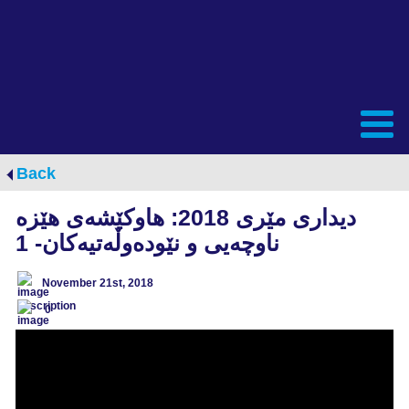
Back
دیداری مێری 2018: هاوکێشەی هێزە
ناوچەیی و نێودەوڵەتیەکان- 1
November 21st, 2018
0