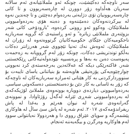
سەر ناوچەکە دەکێشێت، چونکە ئەو ململانێیانەی ئەم سالانە
سەریان هەڵداوە زۆر دوورن لە چارەسەربوون و تا كاتی
چارەسەربوونیان تۆی دژایەتی بەردەوام دەچێنن و تا چەندین نەوە
لە بیرکردنەوەکان دەمێننەوە و دەبنە هۆی بەردەوامبوونی
ململانێکان. وەکوو ئەو روونی کردەوە، “بارودۆخی کاتی شەر
بزوێنەری ململانێی زیاترە” و ئەو ڕاستیەی کە گروپە سەربازیە
ناحكومیەكان جێگای حكومیەكانیان گرتووەتەوە لە زۆران لە
ململانێكان، ئەوەش نەك تەنیا تێچووی شەر هەرزانتر دەکات
بەڵکو توندتریشی دەکات، چونکە زۆر لەم گرووپانە بە زەحمەت
پەیوەست دەبن بە بەها و پرەنسیپە نێودەوڵەتیەکانی ڕێکخستنی
شەر. فاکتەرێکی دیکە کە عەلائەدین بەرجەستەی کرد نەبوونی
چوارچێوەیەکی پۆزەتیڤی هاوبەشە بۆ بنیاتنانی یاسای تایبەت بۆ
سنووردارکردنی بە کار هێنانی ئەمرازە سەربازیەکان لە ناوچەکە
کە زۆر بە ئاسانی بە کار دێن بۆ دەستخستنی دەسکەوتی سیاسی.
بەردەوامبوونی دیاردەی دووبارە بوونەوەی ململانێ لۆژیکەكەی
لە بەردەوامبوونی شەڕی ئێرانە لەگەڵ رۆژئاوادا، و نموونەی
گەرانەوەی شەرە لە نیوان هەرێم و بەغدا لە پاش
ریفراندۆمەکەی ٢٠١٧. ئەم شەرە لە پاش سێ ساڵ لە هاوکاری
پێشمەرگە و سوپای عێراق رووی دا و هەردوولا نەیانتوانی سوود
لەم هاوکاریە وەرگرن و بیگەیەننە ئەنجام.