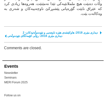
وڵات دەبێت هیچ ململانێیەکی تێدا نەمێنێت. هەروەها زیادی کرد
کە عێراق نابێت گۆرەپانی پێشبڕکێ ناوچەییەکان و شەری بە
وەکالەت بێت.
دیداری مێری 2018: هاوکێشەی هێزە ناوچەیی و نێودەوڵەتیەکان- 2
دیداری مێری 2018: رۆڵی كۆمەڵگای نێودەوڵەتی
Comments are closed.
Events
Newsletter
Seminars
MERI Forum 2025
Follow us on