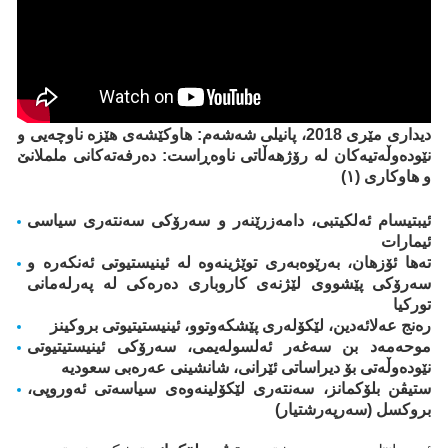
دیداری مێری 2018، پانیلی شەشەم: هاوکێشەی هێزە ناوچەیی و
نێودەوڵەتیەکان لە رۆژهەڵاتی ناوەڕاست: دەرفەتەکانی ململانێ
و هاوکاری (١)
ئیبتیسام ئەلکیتبی، دامەزرێنەر و سەرۆکی سەنتەری سیاسی
ئیمارات
تەها ئۆزهان، بەرێوەبەری توێژینەوە لە ئینیستیوتی ئەنکەرە و
سەرۆکی پێشووی لێژنەی کاروباری دەرەکی لە پەرلەمانی
تورکیا
رەنج عەلائەدین، لێکۆلەری پێشکەوتوو، ئینیستیتیوتی بروکینز
موحەمەد بن سەغەر ئەلسولەیمی، سەرۆکی ئینیستیتیوتی
نێودەوڵەتی بۆ دیراساتی ئێرانی، شانشینی عەرەبی سعودیە
ستیڤن بلۆکمانز، سەنتەری لێکۆلینەوەی سیاسەتی ئەوروپی،
بروکسل (سەرپەرشتیار)