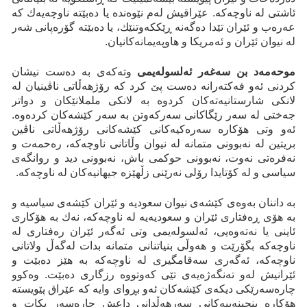
ئاشتی لە ناوچەکە. عێراقیش لەم نێوەندە یا دەبێتە ناوچەیەك کە
عەرەب و ئێران تێدا دەگەنە ڕێککەوتنێك، یا دەبێتە گۆرەپانی شەر
لە نیوان ئێران و ئەمریکا و هاوپەیمانەکانیان.
موحەمەد بن سەغەر ئەلسولەیمی
وتەکەی بە دەست نیشان
کردنی ئەو فەکتەرانە دەست پێ کرد کە رۆژهەڵاتی ناڤینیان لە
لانکی شارستانیەتەکان کردوە بە لانکی ململانێکان و دواتر
جەختی لە سەر رێگاکانی سەرکەوتن بە سەر کێشەکان کردەوە.
ئەو وتی هۆکارە سەرەکیەکانی کێشەکانی رۆژهەڵاتی ناڤین
بریتین لە نەبوونی متمانە لە نیوان وڵاتانی ناوچەکە، رەحمەت و
نەفرەتی نەوت، نەبوونی حوکمی باش، نەبوونی دید و روانگەی
سیاسی و لە کۆتایدا رۆلی نەرێنی زڵهێزە جیهانیەکان لە ناوچەکە.
بە داننان بەوەی کێشەی نیوان سعودیە و ئێران کێشەی سیاسیە و
بە هۆی ڕەفتاری ئێران و سعودیەیە لە ناوچەکە، نەك بە هۆکاری
ئاینی یا نەتەوەیی، ئەلسولەیمی وتی ئەگەر ئێران رەفتاری لە
ناوچەکە بگۆرێت و هەوڵی بنیاتنانی متمانە بدات لەگەڵ ولاتانی
ناوچەکە، ئەگەری سەقامگیری لە ناوچەکە بە هێز دەبێت و
ئێرانیش لەو تەنگەژەیەی تێی کەوتووە رزگاری دەبێت. وەکوو
چارەسەرێکی دیکەی کێشەکان ئەو بڕوای وایە کە عێراق پێویستە
هۆکارە بنچینەییەکانی سەرهەڵدانی داعش چارەسەر بکات و