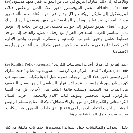
وبالإضافة إلى ذلك، شارك الفريق في عدد من الندوات، ففي معهد هدسون (the
Hudson Institute)، انضم البروفيسور دلاور علاء الدين والدكتور ديلان
أودريسكول إلى مايكل بريكنت وبلال وهاب في ندوة لمُناقشة مسألة تحرير
مدينة الموصل وتداعياتها. وترأس المناقشة في معهد هدسون الزميل اريك
براون. أعضاء الفريق تطرقوا إلى جوانب مختلفة، تتراوح بين الحاجة إلى توفير
بديلٍ سياسي للعرب السنة في العراق مع رحيل داعش، والحاجة إلی تواجد
تخطيط شامل ودقيق للجوانب الإنسانية والعسكرية للهجوم، ولدور الإدارة
الأمريكية القادمة في مرحلة ما بعد حُكم داعش، وكذلك لمسألة العراق وأزمته
الاقتصادية.
عقد الفريق في مركز أبحاث السياسات الكردي ( the Kurdish Policy Research
Institute) بعنوان “التدخل التركي في كردستان السورية وتداعياتها” حيث شارك
البروفيسور دلاور علاء الدين بوجهات نظره حول الديناميكيات السياسية في
كوردستان سوريا، ومُسببات عدم الاستقرار السياسي الراهن وسبل التخفيف
من المزيد من التصعيد. وشملت قائمة المُشاركين الآخرين كُلٍ من أليسا
ماركوس، كبيرة الصحفيين ومؤلف كتاب “الدم والمعتقد – حزب العمال
الكردستاني والكفاح الكردي من أجل الاستقلال”، وكذلك صالح مسلم الرئيس
المشارك لحزب الاتحاد الديمقراطي (PYD) الذي خاطب الجمهور عبر سكايب.
شريط فيديو لكامل المناقشة متاح هنا.
تخلل الندوات والمناقشات حول الموائد المستديرة اجتماعات مُغلقة مع كِبار