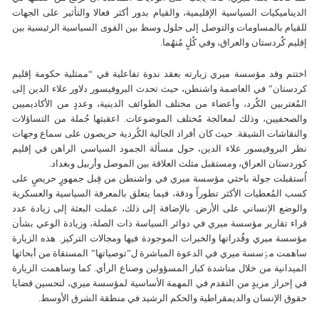
الديناميكيات السياسية الإقليمية، والقيام بدور أكثر فعالا والتأثير علی الجهات
للقيام بالمساومات والتوصل إلی حلول وسط بين القوى السياسية الرئيسية بين
إقليم كُردستان والعراق، وفي كُلٍ مُنهُما.
اختتم وفد مؤسسة ميري زيارته بعقد ندوة تفاعلية في “ممثلية حكومة إقليم
كردستان” في العاصمة واشنطن، حيث تحدث البروفيسور دلاور علاء الدين إلى
المُغتربين الكُرد، وأعضاء من مختلف الطوائف الدينية، وعددٍ من الأكاديميين
والصحفيين، وذلك لمعالجة مُختلف الموضوعات. اعقبتها جُملة من التساؤلات
والنقاشات الشيقة. حيث كان أفراد الجالية الكُردية حريصون على سماع وجهات
نظر البروفيسور علاء الدين، حول مسألة الجمود السياسي الراهن في إقليم
كوردستان العراق، ومستقبل مثلث العلاقة بين الموصل وأربيل وبغداد.
اُستقبلت جولة باحثي مؤسسة ميري في واشنطن من قِبل جمهورٍ حريصٍ على
كسب المُعطيات الأكثر تطوراً ودقة، فيما يتعلق بالمعرفة السياسية والعسكرية
والوضع الإنساني على الأرض. بالإضافة إلى ذلك، عملت البعثة إلى زيادة عدد
قراء تقارير مؤسسة ميري في دوائر السياسة ذات الصلة، وزيادة الوعي بشأن
مؤسسة ميري وقُدراتها والخبرات الموجودة فيها ومجالات التركيز. هذه الزيارة
ساهمت مٶسسة ميري في الدعوة المباشرة ل”توصياتها” المستقاة من أبحاثها
الميدانية من خلال مناشدة كبار المسؤولين وصناع الرأي. كما وساهمت الزيارة
في إحراز مزيدٍ من التقدم في المهمة الأساسية لمؤسسة ميري، لتحسين قضايا
حقوق الإنسان والديمقراطية والحكم الرشيد في منطقة الشرق الأوسط.