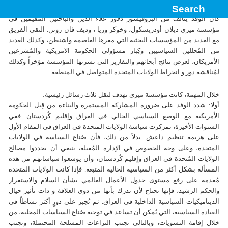
الولايات المُتحدة واشنطن اعتباراً من الخامس من شهر أيلول وحتى التاسع منهُ.
كان الوفد يتألف من البروفيسور دلاور علاء الدين والباحثين المُقيمين في
مؤسسة ميري ديلان أودريسكول، وخوكر وريا ، وديف فان زونن. التقى الفريق
مع العديد من المؤسسات البحثية التي مقرها العاصمة واشنطن، وكذلك العديد
من المُحللين السياسيين وكِبار مسؤولي الحكومة الامريكية والمُشرعين
الأمريكان، لعرض نتائج أبحاثهم والتقارير التي نشرتها المؤسسة مؤخراً وکذلك
لمُناقشة دور و انخراط الولايات المتحدة المتواصل في المنطقة.
خلال المهمة، كانت مؤسسة ميري تهدف لنقل ثلاث رسائل رئيسية:
أولا: شدد الوفد على ضرورة المشاركة المستمرة والبناءة من قِبل الحكومة
الأمريكية مع الوضع السياسي الحالي في العراق وإقليم كُردستان. ففي
السنوات الأخيرة، تمركزت سياسة الولايات المتحدة في العراق في المقام الأول
على هزيمة تنظيم داعش. بدلاً من ذلك، فأن صُناع السياسة في الولايات
المتحدة، وعلى وجه الخصوص في الإدارة المُقبلة، ينبغي أن يحددوا مصالح
الولايات المُتحدة في العراق وإقليم كُردستان، وأن يوسعوا سياساتهم من هذه
المسألة بشكل أكثر من السياسية الحالية المتبعة. فإذا كانت الولايات المتحدة
مُقدمة على رفع مستوى جدول الأعمال العالمي بشأن السلام والاستقرار
والحكم الرشيد، فإنها تحتاج لأن تدرك بأنها من ذوي العلاقة و ذات تأثير حيال
الديناميكيات السياسية الداخلية في العراق. ثم تُجبر على دورٍ أكثر نشاطاً في
القيادة السياسية، التي يُمكن أن تساعد في توجيه صُناع السياسات المحلية، من
خلال إقامة التسويات، وبالتالي تجنب النزاعات المسلحة المحتملة، وتجنب