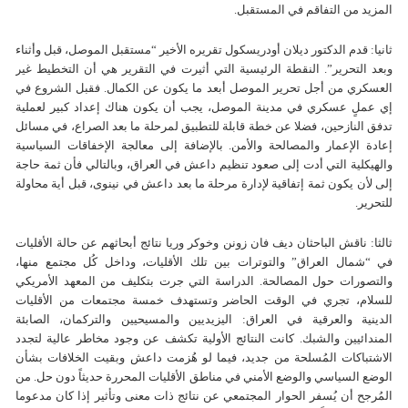
المزيد من التفاقم في المستقبل.
ثانيا: قدم الدكتور ديلان أودريسكول تقريره الأخير “مستقبل الموصل، قبل وأثناء
وبعد التحرير”. النقطة الرئيسية التي أثيرت في التقرير هي أن التخطيط غير
العسكري من أجل تحرير الموصل أبعد ما يكون عن الكمال. فقبل الشروع في
إي عملٍ عسكري في مدينة الموصل، يجب أن يكون هناك إعداد كبير لعملية
تدفق النازحين، فضلا عن خطة قابلة للتطبيق لمرحلة ما بعد الصراع، في مسائل
إعادة الإعمار والمصالحة والأمن. بالإضافة إلى معالجة الإخفاقات السياسية
والهيكلية التي أدت إلى صعود تنظيم داعش في العراق، وبالتالي فأن ثمة حاجة
إلى لأن يكون ثمة إتفاقية لإدارة مرحلة ما بعد داعش في نينوى، قبل أية محاولة
للتحرير.
ثالثا: ناقش الباحثان ديف فان زونن وخوكر وريا نتائج أبحاثهم عن حالة الأقليات
في “شمال العراق” والتوترات بين تلك الأقليات، وداخل كُل مجتمع منها،
والتصورات حول المصالحة. الدراسة التي جرت بتكليف من المعهد الأمريكي
للسلام، تجري في الوقت الحاضر وتستهدف خمسة مجتمعات من الأقليات
الدينية والعرقية في العراق: اليزيديين والمسيحيين والتركمان، الصابئة
المندائيين والشبك. كانت النتائج الأولية تكشف عن وجود مخاطر عالية لتجدد
الاشتباكات المُسلحة من جديد، فيما لو هُزمت داعش وبقيت الخلافات بشأن
الوضع السياسي والوضع الأمني في مناطق الأقليات المحررة حديثاً دون حل. من
المُرجح أن يُسفر الحوار المجتمعي عن نتائج ذات معنى وتأثير إذا كان مدعوما