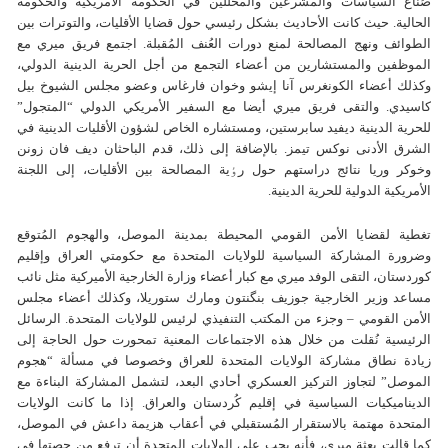
صُناع السياسات والمشرعين والمحللين في الحكومة الأمريكية والحكومة
الحالية. حيث كانت الأحاديث بشكل رئيسي حول قضايا الأقليات، والتوترات بين
الطوائف ونهج المصالحة لمنع دورات العُنف المُقبلة. اجتمع فريق ميري مع
الموظفين والمستشارين من أعضاء التجمع من أجل الحرية الدينية الدولي،
وكذلك أعضاء الكونغرس آنا إيشو وخوان فارغاس وعضو مجلس الشيوخ بيل
كاسيدي. والتقى فريق ميري أيضا مع السفير الأمريكي الدولي “المتجول”
للحرية الدينية ديفيد سابرستين، ومستشاره الخاص لشؤون الأقليات الدينية في
الشرق الأدنى نوكس تيمز. بالإضافة إلى ذلك، قدم الباحثان ديف فان زونن
وخوكر وريا نتائج دراستهم حول رٶية المصالحة بين الأقليات، إلى اللجنة
الأمريكية الدولية للحرية الدينية.
تغطية لقضايا الأمن القومي المحيطة بمدينة الموصل، والهجوم المُتوقع
وضرورة المشاركة السياسية للولايات المتحدة مع حكومتي العراق وإقليم
كوردستان، التقى الوفد ميري مع كبار أعضاء وزارة الخارجية الأميركية مثل نائب
مساعد وزير الخارجية جوزيف بنگنتون ومارك ستوريلا، وكذلك أعضاء مجلس
الأمن القومي – وجزء من المكتب التنفيذي لرئيس للولايات المتحدة. الرسائل
الرئيسية نُقلت من خلال هذه الاجتماعات المعنية تمحورت حول الحاجة إلى
زيادة نطاق مشاركة الولايات المتحدة للعراق وخصوصا في مسألة “هجوم
الموصل” لتجاوز التركيز العسكري أحادي البعد، لتشمل المشاركة البناءة مع
الديناميكيات السياسية في إقليم كُردستان والعراق. إذا ما کانت الولایات
المتحدة مهتمة بالاستقرار المُستقبلي في أعقاب هزيمة داعش في الموصل،
كما قالت بعثة ميري، فأنه يجب على الولايات المتحدة أن ترفع من حصتها في