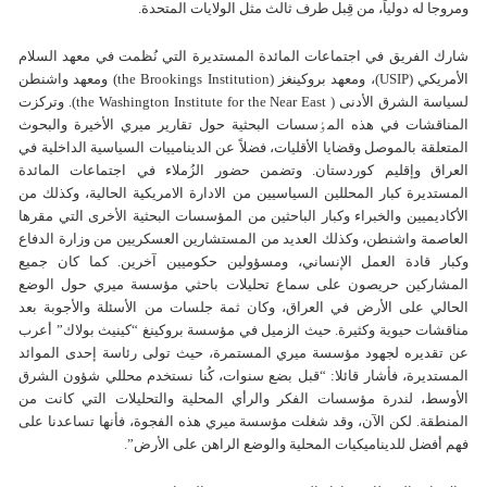
ومروجا لە دولياً، من قِبل طرف ثالث مثل الولايات المتحدة.
شارك الفريق في اجتماعات المائدة المستديرة التي نُظمت في معهد السلام
الأمريكي (USIP)، ومعهد بروكينغز (the Brookings Institution) ومعهد واشنطن
لسياسة الشرق الأدنى ( the Washington Institute for the Near East). وتركزت
المناقشات في هذه المٶسسات البحثية حول تقارير ميري الأخيرة والبحوث
المتعلقة بالموصل وقضايا الأقليات، فضلاً عن الدينامييات السياسية الداخلية في
العراق وإقليم كوردستان. وتضمن حضور الزُملاء في اجتماعات المائدة
المستديرة كبار المحللين السياسيين من الادارة الامريكية الحالية، وكذلك من
الأكاديميين والخبراء وكبار الباحثين من المؤسسات البحثية الأخرى التي مقرها
العاصمة واشنطن، وكذلك العديد من المستشارين العسكريين من وزارة الدفاع
وكبار قادة العمل الإنساني، ومسؤولين حكوميين آخرين. كما كان جميع
المشاركين حريصون على سماع تحليلات باحثي مؤسسة ميري حول الوضع
الحالي على الأرض في العراق، وكان ثمة جلسات من الأسئلة والأجوبة بعد
مناقشات حيوية وكثيرة. حيث الزميل في مؤسسة بروكينغ “كينيث بولاك” أعرب
عن تقديره لجهود مؤسسة ميري المستمرة، حيث تولى رئاسة إحدى الموائد
المستديرة، فأشار قائلا: “قبل بضع سنوات، كُنا نستخدم محللي شؤون الشرق
الأوسط، لندرة مؤسسات الفكر والرأي المحلية والتحليلات التي كانت من
المنطقة. لكن الآن، وقد شغلت مؤسسة ميري هذه الفجوة، فأنها تساعدنا على
فهم أفضل للديناميكيات المحلية والوضع الراهن على الأرض”.