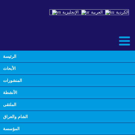
الكردية
العربية
الإنجليزية
الرئيسة
Back
الأبحاث
زيارة وفد مؤسسة ميري للعاصمة
الأمريكية واشنطن
المنشورات
الأنشطة
سبتمبر 22nd, 2016
آحدث المواضيع
الملتقی
0
الشام والعراق
من هنا تنزيل PDF
المؤسسة
قام وفد من باحثي مؤسسة الشرق الأوسط للبحوث (ميري) بزيارة عاصمة