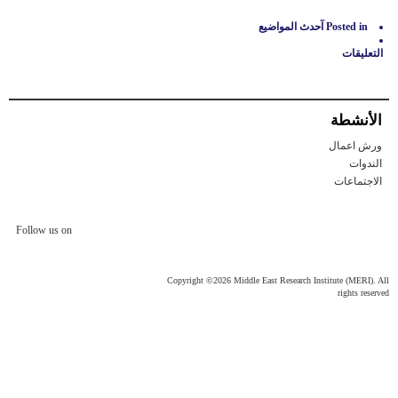
Posted in
آحدث المواضيع
التعليقات
على
ندوة
في
مؤسسة
الأنشطة
ميري
الاستعدادات
ورش اعمال
لتحرير
الموصل
الندوات
مغلقة
الاجتماعات
Follow us on
Copyright ©2026 Middle East Research Institute (MERI). All
rights reserved