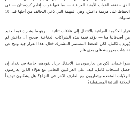
الذي حققته القوات الأمنية العراقية — بما فيها قوات إقليم كردستان — في
الحفاظ على هزيمة داعش، وهي المهمة التي دُعي التحالف من أجلها قبل 10
سنوات.
قرار الحكومة العراقية بالانتقال إلى علاقات ثنائية — وهو ما يشارك فيه العديد
من أصدقائنا هنا — يؤكد قيمة هذه الشراكات الدفاعية. صحيح أن داعش لم
يُهزم بالكامل، لكن الضغط المستمر المشترك فعال. هذا القرار جيد ونتج عن
نقاشات مدروسة على مدى عام.
هيوا عثمان: لكن من يعارضون هذا الانتقال يزداد نفوذهم، خاصة في بغداد. إن
حصل انسحاب كامل، كيف على العراقيين التعامل مع هؤلاء الذين يعارضون
الولايات المتحدة ويتقاربون مع الطرف الآخر في النزاع؟ هل يشكلون تهديداً
للعلاقة الثنائية المستقبلية؟