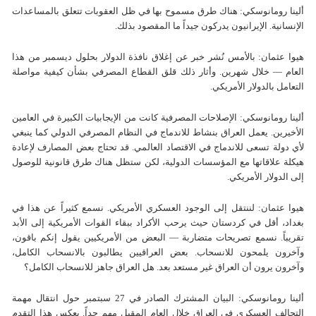
ألينا رومانوسكي: هناك طرق مسموح بها في ظل العقوبات تتعلق بالمساعدات
الإنسانية. الإيرانيون يدركون جيداً ما المقصود بذلك.
هيوا عثمان: بالأمس نُشر خبر عن إغلاق نافذة الدولار بحلول ديسمبر من هذا
العام — خلال شهرين. وأثار ذلك قلق القطاع المصرفي بشأن كيفية مواصلة
التعامل بالدولار الأمريكي.
ألينا رومانوسكي: الإصلاحات المصرفية كانت من الإيجابيات الكبيرة في العامين
الأخيرين. يعمل العراق بنشاط للاندماج في النظام المصرفي الدولي كما ينبغي
لأي دولة تسعى للاندماج في الاقتصاد العالمي. قد تحتاج بعض المصارف لإعادة
هيكلة علاقاتها مع المؤسسات الدولية، لكن ستظل هناك طرق قانونية للوصول
إلى الدولار الأمريكي.
هيوا عثمان: لننتقل إلى الوجود العسكري الأمريكي. نسمع كثيراً عن هذا في
بغداد، أقل في كردستان حيث يرحب الأكراد ببقاء القوات الأمريكية إلى الأبد
تقريباً. نسمع تصريحات متضاربة — البعض من الأمريكيين يقول إنكم باقون،
وآخرون يلمحون للانسحاب. بعض العراقيين يطالبون بالانسحاب الكامل،
وآخرون يرون أن العراق غير مستعد بعد. هل العراق جاهز للانسحاب الكامل؟
ألينا رومانوسكي: البيان المشترك الصادر في 27 سبتمبر حول انتقال مهمة
التحالف العسكري في العراق خلال العام المقبل مهم جداً. يعكس هذا التقدم