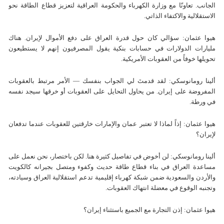
الجانب. تعاونّا مع وزارة الكهرباء والحكومة العراقية لتعزيز قطاع الطاقة نحو
الاستقلالية والاكتفاء الذاتي.
هيوا عثمان: سؤالي كان حول قدرة العراق على دفع الأموال لإيران. هناك
مليارات الدولارات في حسابات بنكية يقول المصرفيون إنهم لا يستطيعون
تحويلها خوفاً من العقوبات الأمريكية.
ألينا رومانوسكي: لقد قدمتَ لي الجواب بنفسك — الأمر مرتبط بالعقوبات
المفروضة على إيران. من يحاول التحايل على العقوبات أو خرقها سيجد نفسه
في ورطة.
هيوا عثمان: إذاً لماذا لا تعتبر عمان والإمارات خارقتين للعقوبات عندما تدفعان
لإيران؟
ألينا رومانوسكي: لن أخوض في تفاصيل كثيرة هنا. لكن باختصار، نحن نعمل على
مساعدة العراق في بناء قطاع طاقة حديث وكفوء ومتصل بجيرانه كالكويت
والأردن والسعودية ضمن شبكة كهرباء إقليمية تدعم استقلالية العراق وسيادته،
وتجنبه الوقوع في معضلة انتهاك العقوبات.
هيوا عثمان: إذن التجارة مع الجميع باستثناء إيران؟