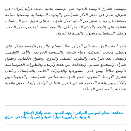
مؤسسة الشرق الاوسط للبحوث هي مؤسسة بحثية مصنفة دولیا بالرائدة في
العراق، تعمل في مجال الفكر السياسي والبحوث السياساتية. وبصفتها منظمة
مستقلة غير ربحية تمول من المنح، تعمل المؤسسة على تعزيز صنع السياسات
القائمة على الأدلة، والحكم الديمقراطي، والتنمية المستدامة من خلال البحث،
وتحليل السياسات، والحوار، والمشاركة العامة.
تركز أبحاث المؤسسة على العراق، وبلاد الشام، والشرق الأوسط بشكل عام،
وتغطي مجالات الحوكمة، وبناء الدولة، والسياسة الخارجية، والأمن الإقليمي،
والتعافي بعد النزاعات، والتطرف العنيف، والنزوح، وحقوق الأقليات، وحقوق
المرأة، والمجتمع المدني، والعلاقات بين بغداد وأربيل، والتطورات الجيوسياسية
الأوسع نطاقاً. ومن خلال منشوراتها والحوارات الخاصة بالسياسات وملتقی
الشرق الأوسط السنوي، تجمع المؤسسة صانعي السياسات والدبلوماسيين
والأكاديميين وقادة المجتمع المدني لتعزيز النقاش الهادف وإيجاد حلول واقعية
للتحديات الملحة في المنطقة.
هشاشة النظام السياسي العراقي: البنية، الجمود، التقدم وآفاق الإصلاح
وجهة نظر أوروبية حول التنمية والأمن والسيادة في العراق