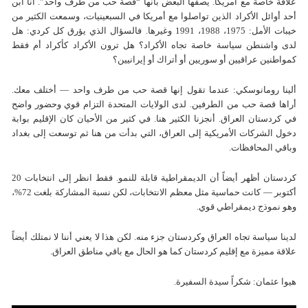
علاقة خاصة مع أمريكا. يصفها البعض بأنها “قصة حب من طرف واحد”. أنا ابن
أحد أوائل الأكراد الذين تواصلوا مع أمريكا في السبعينيات، وسمعت الكثير من
خيبات الأمل: 1975، 1988، 1991 وغيرها. فالسؤال الذي يؤرق كل كردي: هل
لدى واشنطن سياسة خاصة تجاه الأكراد؟ هل ترون الأكراد كأكراد أم فقط
كمواطنين عراقيين أو سوريين أو أتراك أو إيرانيين؟
ألينا رومانوسكي: عندما تقول إنها قصة حب من طرف واحد — أختلف معك.
أراها قصة حب من الطرفين. لدى الولايات المتحدة التزام قوي وحضور واضح
في كردستان العراق. أنجزنا الكثير هنا. في كثير من الأحيان كان الإقليم بوابة
دخول الشركات الأمريكية إلى العراق، التي بدأت من هنا ثم توسعت إلى بغداد
وباقي المحافظات.
كردستان أظهر أيضاً أن الديمقراطية قابلة للنمو. فقط انظر إلى انتخابات 20
أكتوبر — كانت حماسية مثل معظم الانتخابات، لكن نسبة المشاركة بلغت 72%،
وهو نموذج ديمقراطي قوي.
لدينا سياسة تجاه العراق وكردستان جزء منه. لكن هذا لا يعني أننا لا نمتلك أيضاً
علاقة مميزة مع إقليم كردستان كما هو الحال مع باقي مناطق العراق.
هيوا عثمان: شكراً سيدة السفيرة.