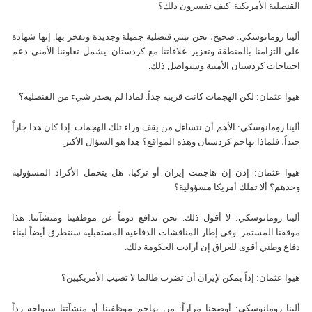
القنصلية الأمريكية. كيف تفسرون ذلك؟
ألينا رومانوسكي: صحيح، نحن نبني قنصلية جميلة وجديدة ونفخر بها. إنها شهادة
على التزامنا بالمنطقة وتعزيز علاقاتنا مع كردستان. يشمل تعاوننا الأمني دعم
احتياجات كردستان الأمنية وسنواصل ذلك.
هيوا عثمان: لكن الهجمات كانت قريبة جداً. لماذا لم يصدر شيء من القنصلية؟
ألينا رومانوسكي: الأهم أن نتساءل من يقف وراء تلك الهجمات. إذا كان هذا جاراً
جيداً، فلماذا يهاجم كردستان وهذه المواقع؟ هذا هو السؤال الأكبر.
هيوا عثمان: إذن إن هاجمت إيران أو تركيا، هل يتحمل الأكراد المسؤولية
وحدهم؟ ألا تملك أمريكا مسؤولية؟
ألينا رومانوسكي: لا أقول ذلك. نحن ندافع دوماً عن موظفينا ومنشآتنا. هذا
موقفنا المستمر. وفي إطار المناقشات الدفاعية المستقبلية سنتطرق أيضاً لبناء
دفاع وطني أقوى للعراق إن أرادت الحكومة ذلك.
هيوا عثمان: إذاً يمكن لإيران أن تضرب طالما لا تصيب الأمريكيين؟
ألينا رومانوسكي: أوضحنا مراراً: من يهاجم موظفينا أو منشآتنا سيواجه رداً