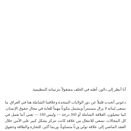
أنا أنظر إلى دلاور، أظنه في الخلف مشغولاً بترتيباته التنظيمية.
دعوني أتحدث قليلاً عن دور الولايات المتحدة وعلاقتنا الشاملة هنا في العراق. ما
نسعى لبنائه لا يزال مستمراً ويشمل مكوناً مهماً للغاية في مجال حقوق الإنسان.
كما تتخيلون، العلاقة الشاملة أو 360 درجة — وليس 180 — تعني أننا نعمل في
كل المجالات. نسعى للانتقال من علاقة كانت تتركز بشكل كبير على الأمن خلال
العقد الماضي إلى علاقة تولي وزناً متساوياً، وربما أكبر، للتجارة والطاقة وحقوق