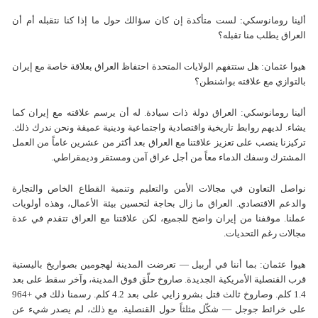
ألينا رومانوسكي: لست متأكدة إن كان سؤالك حول ما إذا كنا نتقبله أم أن
العراق يطلب منا تقبله؟
هيوا عثمان: هل ستتفهم الولايات المتحدة احتفاظ العراق بعلاقة خاصة مع إيران
بالتوازي مع علاقته بواشنطن؟
ألينا رومانوسكي: العراق دولة ذات سيادة. له أن يرسم علاقته مع إيران كما
يشاء. لديهم روابط تاريخية واقتصادية واجتماعية ودينية عميقة ونحن ندرك ذلك.
تركيزنا ينصب على تعزيز علاقتنا مع العراق بعد أكثر من عشرين عاماً من العمل
المشترك وسفك الدماء معاً من أجل عراق آمن ومستقر وديمقراطي.
نواصل التعاون في مجالات الأمن والتعليم وتنمية القطاع الخاص والتجارة
والدعم الاقتصادي. العراق ما زال بحاجة لتحسين بيئة الأعمال، وهذه أولويات
عملنا. موقفنا من إيران واضح للجميع، لكن علاقتنا مع العراق تتقدم في عدة
مجالات رغم التحديات.
هيوا عثمان: بما أننا في أربيل — تعرضت المدينة لهجومين بصواريخ باليستية
قرب القنصلية الأمريكية الجديدة. صاروخ حلّق فوق المدينة، وآخر سقط على بعد
1.4 كلم. وصاروخ ثالث قتل بشرو زايي على بعد 4.2 كلم. رسمنا ذلك في +964
على خرائط جوجل — شكّل مثلثاً حول القنصلية. مع ذلك، لم يصدر شيء عن