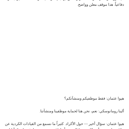
دفاعياً. هذا موقف معلن وواضح.
هيوا عثمان: فقط موظفيكم ومنشآتكم؟
ألينا رومانوسكي: نعم، نحن هنا لحماية موظفينا ومنشآتنا.
هيوا عثمان: سؤال أخير — حول الأكراد. كثيراً ما نسمع من القيادات الكردية عن