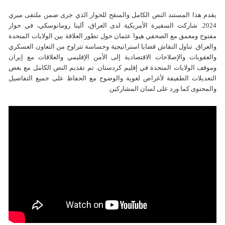
يقدم هذا المستند النص الكامل والمنقح للحوار الذي جرى ضمن ملتقى ميري
2024. شاركت السفيرة الأمريكية لدى العراق، ألينا رومانوسكي، في حوار
مفتوح ومعمق مع الصحفي هيوا عثمان حول تطور العلاقة بين الولايات المتحدة
والعراق. تناول النقاش قضايا استراتيجية وحساسة تتراوح من التعاون العسكري
والعقوبات والإصلاحات الاقتصادية إلى الأمن الإقليمي والعلاقات مع إيران
وموقف الولايات المتحدة في إقليم كردستان. تم تقديم النص الكامل مع بعض
التعديلات الطفيفة لأغراض لغوية والوضوح مع الحفاظ على جميع التفاصيل
والمحتوى كما ورد على لسان المشاركين.