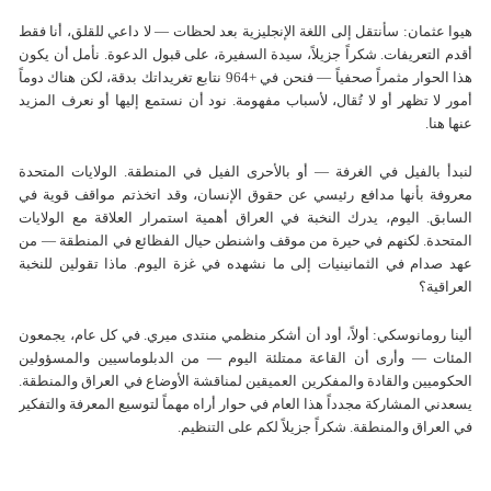
هيوا عثمان: سأنتقل إلى اللغة الإنجليزية بعد لحظات — لا داعي للقلق، أنا فقط
أقدم التعريفات. شكراً جزيلاً، سيدة السفيرة، على قبول الدعوة. نأمل أن يكون
هذا الحوار مثمراً صحفياً — فنحن في +964 نتابع تغريداتك بدقة، لكن هناك دوماً
أمور لا تظهر أو لا تُقال، لأسباب مفهومة. نود أن نستمع إليها أو نعرف المزيد
عنها هنا.
لنبدأ بالفيل في الغرفة — أو بالأحرى الفيل في المنطقة. الولايات المتحدة
معروفة بأنها مدافع رئيسي عن حقوق الإنسان، وقد اتخذتم مواقف قوية في
السابق. اليوم، يدرك النخبة في العراق أهمية استمرار العلاقة مع الولايات
المتحدة. لكنهم في حيرة من موقف واشنطن حيال الفظائع في المنطقة — من
عهد صدام في الثمانينيات إلى ما نشهده في غزة اليوم. ماذا تقولين للنخبة
العراقية؟
ألينا رومانوسكي: أولاً، أود أن أشكر منظمي منتدى ميري. في كل عام، يجمعون
المئات — وأرى أن القاعة ممتلئة اليوم — من الدبلوماسيين والمسؤولين
الحكوميين والقادة والمفكرين العميقين لمناقشة الأوضاع في العراق والمنطقة.
يسعدني المشاركة مجدداً هذا العام في حوار أراه مهماً لتوسيع المعرفة والتفكير
في العراق والمنطقة. شكراً جزيلاً لكم على التنظيم.