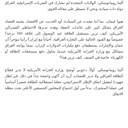
ألينا رومانوسكي: الولايات المتحدة لم تشارك في الضربات الإسرائيلية. العراق
دولة ذات سيادة، ونحن لا نسيطر على مجاله الجوي.
هيوا عثمان: بما أننا نتحدث عن السيادة، أود الحديث عن الاقتصاد. يعتمد اقتصاد
العراق بشكل كبير على عائدات النفط، وهذه تديرها الاحتياطي الفيدرالي
الأمريكي. كيف ترين مستقبل العلاقة عند الوصول إلى علاقة 360 درجة؟
خصوصاً مع القيود الحالية على التجارة العراقية، أحياناً مع إيران؟ رأينا مؤخراً أن
عمان والإمارات يستطيعان دفع مليارات الدولارات لإيران، بينما يواجه العراق
مشاكل مع وزارة الخزانة الأمريكية عندما يحاول دفع مستحقات الطاقة أو
الكهرباء، خاصة في الصيف. كيف ترين هذا؟
ألينا رومانوسكي: أولاً، دعوني أوضح: وزارة الخزانة الأمريكية لا تدير قطاع
الطاقة العراقي ولا تدير اقتصاده. أريد أن أكون واضحة جداً في ذلك. في إطار
جهودنا لتفعيل اتفاق الإطار الاستراتيجي، جعلنا استقلالية الطاقة عنصراً أساسياً
في عملنا المشترك، بدءاً من أول اجتماع للمجلس التنسيقي الأعلى تحت مظلة
الاتفاق.