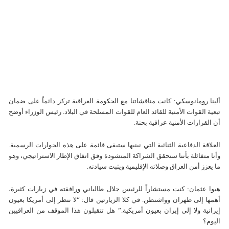
ألينا رومانوسكي: كانت مناقشاتنا مع الحكومة العراقية تركز دائماً على ضمان
تبعية القوات الأمنية للقائد العام للقوات المسلحة في البلاد. رئيس الوزراء أوضح
أن القرارات الأمنية عراقية بحتة.
العلاقة الدفاعية الثنائية التي نبنيها ستبقى قائمة على هذه الحوارات الرسمية.
وأنا متفائلة بأننا سنحقق الشراكة المنشودة وفق اتفاق الإطار الاستراتيجي، وهو
ما يعزز أمن العراق وصلاته الإقليمية ويثبت سيادته.
هيوا عثمان: كنت مستشاراً للرئيس جلال طالباني ورافقته في زيارات كثيرة،
أهمها إلى طهران وواشنطن. في كلا الزيارتين قال: “لا ننظر إلى أمريكا بعيون
إيرانية ولا إلى إيران بعيون أمريكية.” هل تتقبلون هذا الموقف من العراقيين
اليوم؟