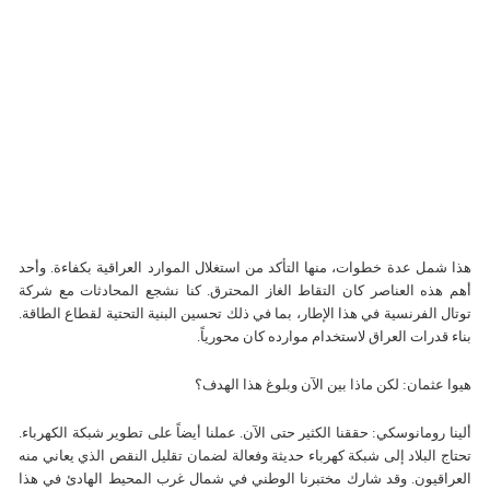
هذا شمل عدة خطوات، منها التأكد من استغلال الموارد العراقية بكفاءة. وأحد
أهم هذه العناصر كان التقاط الغاز المحترق. كنا نشجع المحادثات مع شركة
توتال الفرنسية في هذا الإطار، بما في ذلك تحسين البنية التحتية لقطاع الطاقة.
بناء قدرات العراق لاستخدام موارده كان محورياً.
هيوا عثمان: لكن ماذا بين الآن وبلوغ هذا الهدف؟
ألينا رومانوسكي: حققنا الكثير حتى الآن. عملنا أيضاً على تطوير شبكة الكهرباء.
تحتاج البلاد إلى شبكة كهرباء حديثة وفعالة لضمان تقليل النقص الذي يعاني منه
العراقيون. وقد شارك مختبرنا الوطني في شمال غرب المحيط الهادئ في هذا