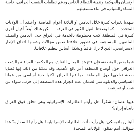
الإنسان والحوكمة وتنمية القطاع الخاص ودعم تطلعات الشعب العراقي، خاصة
النساء والشباب، في بناء مستقبلهم.
شهدنا تغيرات كبيرة خلال العامين أو الثلاثة أعوام الماضية. وأعتقد أن الولايات
المتحدة — كما وصفتنا الفيل الكبير في الغرفة — لكن هناك أيضاً أفيال أخرى
كبيرة في المنطقة. كنت محظوظة بالخدمة في العراق خلال العامين والنصف
الماضيين للمساهمة في تطوير علاقتنا ضمن مجالات يشملها اتفاق الإطار
الاستراتيجي، الذي لا يزال قائماً ويشكل أساس تنظيم علاقاتنا.
فيما يخص المنطقة، فإن فتح هذا المجال للنقاش مع الحكومة العراقية والشعب
العراقي حول أوضاع المنطقة أمر بالغ الأهمية. وقد تمكنا من ذلك. إنها قضايا
صعبة تواجهها دول المنطقة، بما فيها العراق. لكنها جزء أساسي من عملنا
السياسي والدبلوماسي لضمان عدم انجرار هذه المنطقة إلى حرب، سواء عن
قصد أو غير قصد.
هيوا عثمان: شكراً. هل رأيتم الطائرات الإسرائيلية وهي تحلق فوق العراق
باتجاه إيران؟
ألينا رومانوسكي: هل رأيت أنت الطائرات الإسرائيلية؟ هل رأتها السفارة؟ هذا
سؤالك. أنتم تمثلون الولايات المتحدة.