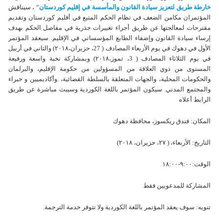
خارطة طريق لتعزيز سيادة القانون والمأسسة في إقليم كوردستان
“ ، سيناقش
المؤتمران مکامن الضعف في نظام الحکم المتبع في أقليم كوردستان وتقديم
مقترحات لمعالجتها عن طريق أجراء تغييرات جذرية في مفاصل الحكم بهدف
إرساء سيادة القانون وإضفاء الطابع المؤسساتي في الإقليم. سيعقد المؤتمر
الأول في دهوك في يوم الأربعاء المصادف ( 27، حزيران،٢٠١٨) والثاني في أربيل
في يوم الثلاثاء المصادف ( 3، تموز،٢٠١٨) وبمشارکة نخبة واسعة ورفيعة
المستوی من ذوي العلاقة من المسؤولين من حكومة الإقليم، والبرلمان
والحکومات المحلية، والجهات المتعلقة بالسلطة القضائية، .وأكاديميين و خبراء
والمجتمع المدني. سيكون المؤتمر باللغة الكوردية وسیبث مباشرة عن طريق
الرابط أعلاه
المكان: فندق ريکسوز، محافظة دهوك
التاريخ: الأربعاء، ( ٢٧، حزيران، ٢٠١٨)
الوقت:٩:٠٠-١٨:٠٠
المشارکة للمدعويين فقط
تنويه: سوف یعقد المؤتمر باللغة الكوردية ولا تتوفر خدمة الترجمة.