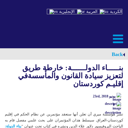
الكردية
العربية
الإنجليزية
Back
بنـــــاء الدولــــــة: خارطة طريق
لتعزيز سيادة القانون والمأسسةفي
إقليـم كوردستان
يونيو 23rd, 2018
0
تسر مؤسسة ميري أن تعلن أنها ستعقد مؤتمرين عن نظام الحكم في إقليم
كوردستان-العراق. سيسلط هذان المؤتمران علی بحث علمي مفصل قام به
الباحث البروفيسور دلاور علاء الدين ونشره في كتاب تحت عنوان “
بناء الدولة: