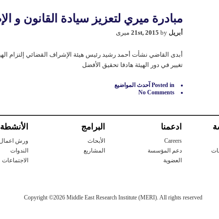
مبادرة ميري لتعزيز سيادة القانون و ال
أبريل 21st, 2015
by میری
أبدی القاضي نشأت أحمد رشيد رئيس هيئة الإشراف القضائي إلتزام الهيئ
تغيير في دور الهیئة هادفا تحقیق الأفضل
Posted in
آحدث المواضيع
No Comments
ة
ادعمنا
البرامج
الأنشطة
Careers
الأبحاث
ورش اعمال
ات
دعم المؤسسة
المشاريع
الندوات
العضوية
الاجتماعات
Copyright ©2026 Middle East Research Institute (MERI). All rights reserved