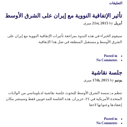
التعليقات
على
العلاقات
تأثیر الإتفاقیة النوویة مع إیران علی الشرق الأوسط
الامريكية-
الايرانية
أبريل 21st, 2015
by میری
و
اثارها
على
سيقوم الخبراء في هذه الندوة بمراجعة تأثیرات الإتفاقیة النوویة مع إیران علی
الشرق
الأوسط
الشرق الأوسط و مستقبل المنطقة في ضل هذا الإتفاقیة.
مغلقة
Posted in
No Comments
جلسة نقاشية
يونيو 17th, 2015
by میری
تنظم مٶسسة الشرق الأوسط للبحوث جلسة نقاشية لدبلوماسي من الولايات
المتحدة الأمريکية في ٢٤، حزيران. هذه الجلسة للمدعويين فقط وسينشر مکان
إنعقادها وعنوانها لاحقا
Posted in
No Comments