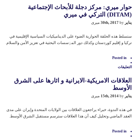
سياسة
حوار ميري: مرکز دجلة للأبحاث الإجتماعية
تركيا
في
(DITAM) التركي في ميري
الشرق
الأوسط
يناير 30th, 2017
by میری
بعد
الإستفتاءالدستوري
مغلقة
ستسلط هذه الحلقة الحوارية الضوء علی الديناميكيات السياسية الإقليمية في
تركيا و إقليم كوردستان وكذلك دور المٶسسات البحثية في تعزيز الأمن والسلام.
Posted in
التعليقات
على
حوار
العلاقات الامريكية-الايرانية و اثارها على الشرق
ميري:
مرکز
الأوسط
دجلة
للأبحاث
يناير 15th, 2014
by میری
الإجتماعية
(DITAM)
التركي
في هذه الندوة، خبراء يراجعون العلاقات بين الولايات المتحدة وإيران على مدى
في
العقد الماضي وتحليل كيف أن هذا العلاقات سترسم مستقبل الشرق الأوسط.
ميري
مغلقة
Posted in