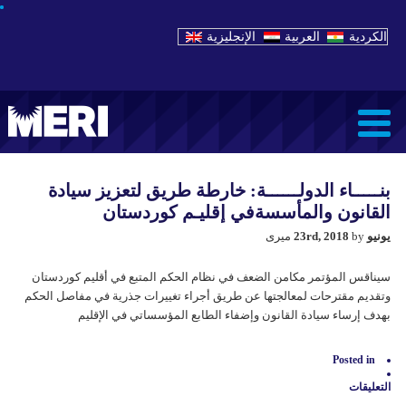
الكردية
العربية
الإنجليزية
بنـــــاء الدولــــــة: خارطة طريق لتعزيز سيادة
القانون والمأسسةفي إقليـم كوردستان
يونيو 23rd, 2018
by میری
سيناقس المؤتمر مکامن الضعف في نظام الحکم المتبع في أقليم كوردستان
وتقديم مقترحات لمعالجتها عن طريق أجراء تغييرات جذرية في مفاصل الحكم
بهدف إرساء سيادة القانون وإضفاء الطابع المؤسساتي في الإقليم
Posted in
التعليقات
على