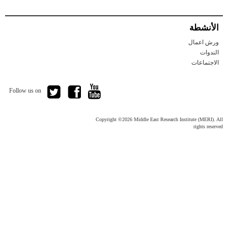
بنـــــاء
الدولــــــة:
خارطة
الأنشطة
طريق
لتعزيز
ورش اعمال
سيادة
القانون
الندوات
والمأسسةفي
الاجتماعات
إقليـم
كوردستان
مغلقة
Follow us on
Copyright ©2026 Middle East Research Institute (MERI). All
rights reserved