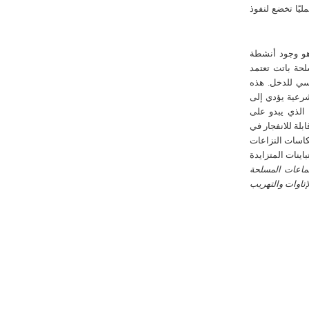
ليًا تخضع لنفوذ
هو وجود أنشطة
حة باتت تعتمد
سي للدخل. هذه
شرعية يؤدي إلى
الذي يبدو على
بلة للانفجار في
كاسات النزاعات
باينات المتزايدة
جماعات المسلحة
تاوات والتهريب