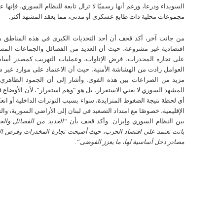
السويداء ودرعا، ورغم أنها رسميًا لا تزال تابعة للنظام السوري، فإنها عم
مجموعات محلية ذات طابع عسكري أو مدني، مما يعقد المشهد أكثر.
من جانب آخر، أكد قحف أن أحد التحديات الكبرى في هذه المناطق 
اقتصادية غير مشروعة، حيث أن العديد من الفصائل والجماعات المسل
على تجارة المخدرات، فرض الإتاوات، وعمليات التهريب كمصدر أسا
العوامل زادت من الهشاشة الأمنية، حيث أن الاعتماد على موارد غير 
مزيد من الصراعات بين هذه القوى. وأشار إلى أن الجمود الظاهري 
المشهد السوري لا يعني الاستقرار، بل هو “وهم استقرار”، لأن الأوضاع قا
أي لحظة نتيجة الضغوط المتزايدة، سواء بسبب التوترات الداخلية أو انع
الإقليمية، خصوصًا مع امتداد التصعيد في لبنان إلى الأراضي السورية، والت
بين النظام السوري وإيران. وأكد قحف بأن
“
العديد من الفصائل وال
باتت تعتمد على اقتصاد الحرب، حيث أصبحت تجارة المخدرات وفرض الإ
مصادر دخل أساسية لها، ما يعزز الفوضى
“.