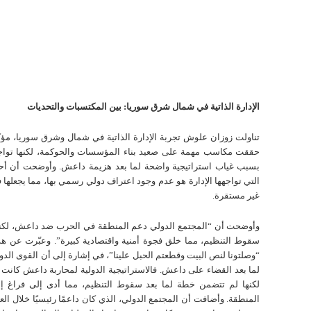
الإدارة الذاتية في شمال شرق سوريا: بين المكتسبات والتحديات
تناولت زوزان علوش تجربة الإدارة الذاتية في شمال وشرق سوريا، مؤ
حققت مكاسب مهمة على صعيد بناء المؤسسات والحوكمة، لكنها تواج
بسبب غياب استراتيجية واضحة لما بعد هزيمة داعش. وأوضحت أن أحد 
التي تواجهها الإدارة هو عدم وجود اعتراف دولي رسمي بها، مما يجعلها 
غير مستقرة.
وأوضحت أن “المجتمع الدولي دعم المنطقة في الحرب ضد داعش، لكنه 
سقوط التنظيم، مما خلق فجوة أمنية واقتصادية كبيرة”. وعبّرت عن هذا
“وصلتونا لنص البيت وقطعتم الحبل علينا”، في إشارة إلى أن القوى الدو
لما بعد القضاء على داعش. فالاستراتيجية الدولية لمحاربة داعش كانت
لكنها لم تتضمن خطة لما بعد سقوط التنظيم، مما أدى إلى فراغ إ
المنطقة. وأضافت أن المجتمع الدولي، الذي كان داعمًا رئيسيًا خلال ال