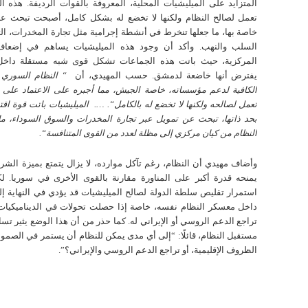
المتزايد على الميليشيات المحلية، المعروفة بالقوات الرديفة. هذه ال
تعمل لصالح النظام ولكنها لا تخضع له بشكل كامل، أصبحت تبحث ع
خاصة بها، ما جعلها تنخرط في أنشطة إجرامية مثل تجارة المخدرات، ال
السلب والنهب. وأكد أن وجود هذه الميليشيات يساهم في إضعاف
المركزية، حيث باتت هذه الجماعات تشكل قوى شبه مستقلة داخل 
يفترض أنها خاضعة لدمشق. حسب المهیدي، أن
“
النظام السوري ل
الكافية لدعم مؤسساته، خاصة الجيش، مما أجبره على الاعتماد على 
تعمل لصالحه ولكنها لا تخضع له بالكامل
“.
….
الميليشيات
باتت قوة اق
بحد ذاتها، تبحث عن تمويل عبر تجارة المخدرات والسوق السوداء، ما
النظام من كيان مركزي إلى مظلة لعدد من القوى المتنافسة
“.
وأضاف مهيدي أن النظام، رغم تآكل موارده، لا يزال يتمتع بميزة الشرعي
يمنحه قدرة أكبر على المناورة مقارنة بالقوى الأخرى في سوريا. ل
استمرار تقليص سلطة الدولة لصالح الميليشيات قد يؤدي في النهاية إل
داخل معسكر النظام نفسه، خاصة إذا حصلت تحولات في الديناميكيات ال
تراجع الدعم الروسي أو الإيراني له. كما حذر من أن هذا الوضع يثير تس
مستقبل النظام، قائلًا: “إلى أي مدى يمكن للنظام أن يستمر في الصمو
الظروف الإقليمية، أو تراجع الدعم الروسي والإيراني؟”.