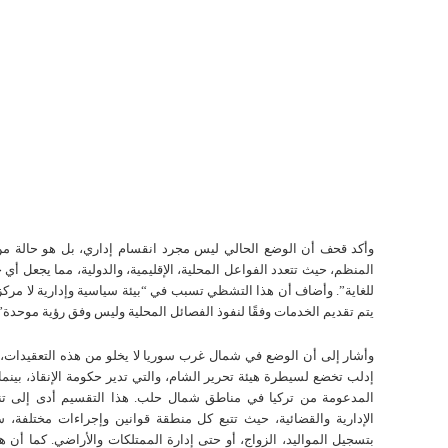
وأكد قحف أن الوضع الحالي ليس مجرد انقسام إداري، بل هو حالة م
المنظم، حيث تتعدد الفواعل المحلية، الإقليمية، والدولية، مما يجعل أي
للغاية”. وأضاف أن هذا التشظي تسبب في “بيئة سياسية وإدارية لا مرك
يتم تقديم الخدمات وفقًا لنفوذ الفصائل المحلية وليس وفق رؤية موحدة”.
وأشار إلى أن الوضع في شمال غرب سوريا لا يخلو من هذه التعقيدات
إدلب تخضع لسيطرة هيئة تحرير الشام، والتي تدير حكومة الإنقاذ، بينما
المدعومة من تركيا في مناطق شمال حلب. هذا التقسيم أدى إلى تن
الإدارية والقضائية، حيث تتبع كل منطقة قوانين وإجراءات مختلفة، س
بتسجيل المواليد، الزواج، أو حتى إدارة الممتلكات والأراضي. كما أن 