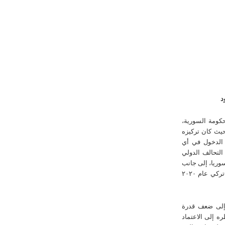
د
كومة السورية،
ى أن النظام اعتمد على استراتيجية الصمود منذ عام ٢٠١١، حيث كان تركيزه
 الدخول في أي
لتحالف الدولي
وريا، إلى جانب
انتشار القوات التركية في الشمال الغربي، مما أدى إلى اتفاق روسي-تركي عام ٢٠٢٠
 إلى ضعف قدرة
ه إلى الاعتماد