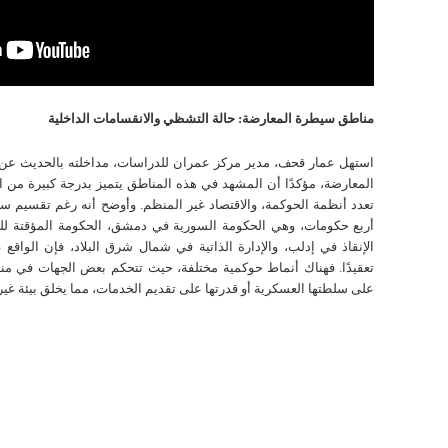
مناطق سيطرة المعارضة: حالة التشظي والانقسامات الداخلية
استهل عمار قحف، مدير مركز عمران للدراسات، مداخلته بالحديث ع
المعارضة، مؤكدًا أن المشهد في هذه المناطق يتميز بدرجة كبيرة من ال
تعدد أنظمة الحوكمة، والاقتصاد غير المنظم. وأوضح أنه رغم تقسيم سور
أربع حكومات، وهي الحكومة السورية في دمشق، الحكومة المؤقتة لل
الإنقاذ في إدلب، والإدارة الذاتية في شمال شرق البلاد، فإن الواقع 
تعقيدًا. فهناك أنماط حوكمية مختلفة، حيث تتحكم بعض الجهات في منا
على سلطتها العسكرية أو قدرتها على تقديم الخدمات، مما يخلق بيئة غي