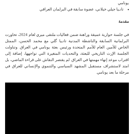
يونامي
تانـيا جيلي خيلاني، عضوة سابقة في البرلمان العراقي
مقدمة
في جلسة حوارية عميقة وراهنة ضمن فعاليات ملتقى ميري لعام 2024، تحاورت
البرلمانية السابقة والناشطة المدنية تانـيا گلي مع محمد الحسن، الممثل
الخاص للأمين العام للأمم المتحدة ورئيس بعثة يونامي في العراق. وتناولت
الجلسة الإرث التاريخي للبعثة، والتحديات المتغيرة التي تواجهها، إضافة إلى
اقتراب موعد إنهاء مهمتها في العراق. لم يقتصر النقاش على قراءة الماضي، بل
امتد لاستشراف مستقبل المشهد السياسي والتنموي والإنساني للعراق في
مرحلة ما بعد يونامي.