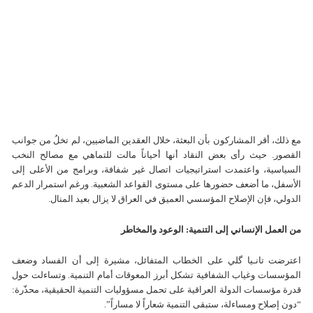
مع ذلك، أقر المشاركون بأن البعثة، خلال العقدين الماضيين، لم تخلُ من جوانب
القصور. حيث رأى بعض النقاد أنها أحياناً مالت للتماهي مع مصالح النخب
السياسية، واعتمدت استراتيجيات اتصال غير شفافة، وبرامج من الأعلى إلى
الأسفل، ما أضعف حضورها على مستوى القواعد الشعبية. ورغم استمرار الدعم
الدولي، فإن الإصلاح المؤسسي العميق في العراق لا يزال بعيد المنال.
من العمل الإنساني إلى التنمية: الوعود والمخاطر
اعترضت تانـيا گلي على الخطاب المتفائل، مشيرة إلى أن الفساد وضعف
المؤسسات وغياب الشفافية تشكل أبرز المعوقات أمام التنمية. وتساءلت حول
قدرة مؤسسات الدولة العراقية على تحمل مسؤوليات التنمية الحقيقية، محذّرة:
“دون إصلاح ومساءلة، ستبقى التنمية شعاراً لا مساراً”.