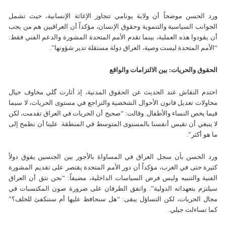
ورد الحسن موضحاً أن ولاية يونامي تتجاوز الإغاثة الإنسانية، حيث تشمل
الجوانب السياسية والتنموية وحقوق الإنسان، مؤكداً أن العراقيين هم من يجب
أن يقودوا هذه العملية، بينما تقدم الأمم المتحدة المشورة والدعم الفني فقط:
“الأمم المتحدة ليست وصية، العراق دولة مستقلة تدير شؤونها”.
الحقوق والحريات: بين الالتزامات والواقع
احتدم النقاش عند الحديث عن الحقوق المدنية، إذ أثارت گلي مخاوف حيال
محاولات تعديل قانون الأحوال الشخصية والتراجع في مستوى الحريات، لا سيما
فيما يخص النساء والأطفال. وقالت: “صحيح أن الحريات في العراق تقدمت، لكن
لا ينبغي أن نقيس أنفسنا بالمستوى المتوسط في المنطقة. علينا أن نطمح إلى
ما هو أكثر”.
ورد الحسن بأن سجل العراق في المساواة بالأجور بين الجنسين يفوق دولاً
كثيرة حتى في الغرب، مؤكداً أن دور الأمم المتحدة يقتصر على تقديم المشورة
الفنية والتنبيه وليس فرض السياسات الداخلية، مضيفاً: “نحن نثق أن العراق
سيلتزم بتعهداته الدولية”. واتفق الطرفان على ضرورة صون المكتسبات في
مجال الحريات، لكن التساؤل يبقى: “هل سنحافظ عليها أم سننكفئ للخلف؟”
كما تساءلت جيلي.