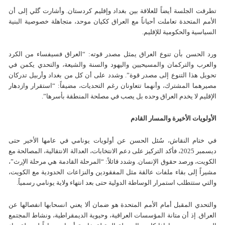
تطرقت الجلسة أيضاً للعلاقة بين بغداد وإقليم كردستان. وأشارت گلي إلى أن
الأمم المتحدة تعاملت أحياناً مع العراق ككيان موحد، متجاهلة خصوصية البنية
السياسية والحكومية للإقليم.
ورد الحسن بأن تنوع العراق يمثل مصدر قوته: “العراق فسيفساء من الكرد
والعرب والتركمان والمسيحيين واليهود والسنة والشيعة، والتحدي يكمن في
تحويل هذا التنوع إلى مصدر قوة”. وشدد على أن كل من بغداد وأربيل تدركان
مصيرهما المشترك، وأنهما تتعاونان رغم التحديات، مضيفاً: “استقرار وازدهار
الإقليم لا يخدم العراق وحده بل يصب في مصلحة المنطقة بأسرها”.
الأولويات الأخيرة والمسار القادم
في ختام النقاش، سُئل الحسن عن أولويات يونامي في عامها الأخير حتى
ديسمبر 2025، فأكد التركيز على دعم الانتخابات، العدالة الانتقالية، المصالحة مع
الكويت، ورصد حقوق الإنسان. وشدد قائلاً: “المرحلة القادمة هي مرحلة الإرث”،
مشيراً إلى بقاء ملفات عالقة مثل المفقودين والنزاعات الحدودية مع الكويت،
والتي ستتطلب استمرار الوساطة الدولية حتى بعد انتهاء ولاية يونامي رسمياً.
والتحدي المقبل أمام الأمم المتحدة هو ضمان ألا يعني انسحابها انفصالها عن
العراق. إذ أن متانة المؤسسات العراقية، وحيوية الديمقراطية، ونشاط المجتمع