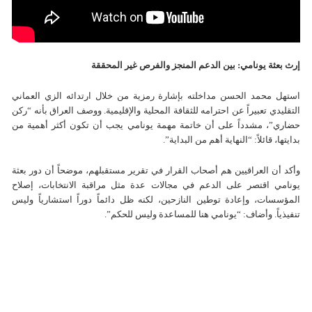
إرث بعثة يونامي: بين الدعم المنجز والفرص غير المحققة
استهل محمد الحسن مداخلته بإشارة رمزية من خلال ارتدائه الزي العماني
التقليدي تعبيراً عن احترامه للثقافة المحلية والإقليمية. ووصف العراق بأنه “ركن
حضاري”، مشدداً على أن خاتمة مهمة يونامي يجب أن تكون أكثر أهمية من
بدايتها، قائلاً: “النهاية أهم من البداية”.
وأكد أن العراقيين هم أصحاب القرار في تقرير مستقبلهم، موضحاً أن دور بعثة
يونامي اقتصر على الدعم في مجالات عدة مثل مراقبة الانتخابات، إصلاح
المؤسسات، وإعادة توطين النازحين، لكنه ظل دائماً دوراً استشارياً وليس
تنفيذياً. وأضاف: “يونامي هنا للمساعدة وليس للحكم”.