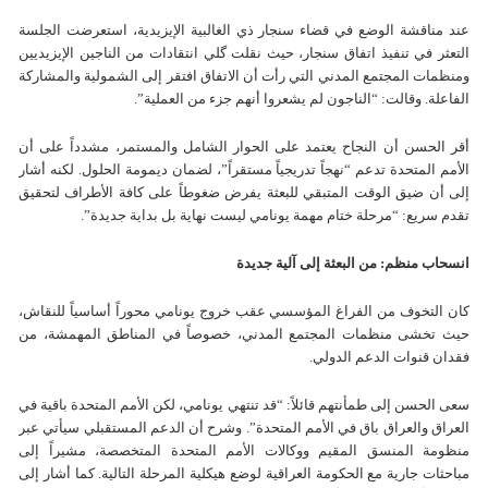
عند مناقشة الوضع في قضاء سنجار ذي الغالبية الإيزيدية، استعرضت الجلسة
التعثر في تنفيذ اتفاق سنجار، حيث نقلت گلي انتقادات من الناجين الإيزيديين
ومنظمات المجتمع المدني التي رأت أن الاتفاق افتقر إلى الشمولية والمشاركة
الفاعلة. وقالت: “الناجون لم يشعروا أنهم جزء من العملية”.
أقر الحسن أن النجاح يعتمد على الحوار الشامل والمستمر، مشدداً على أن
الأمم المتحدة تدعم “نهجاً تدريجياً مستقراً”، لضمان ديمومة الحلول. لكنه أشار
إلى أن ضيق الوقت المتبقي للبعثة يفرض ضغوطاً على كافة الأطراف لتحقيق
تقدم سريع: “مرحلة ختام مهمة يونامي ليست نهاية بل بداية جديدة”.
انسحاب منظم: من البعثة إلى آلية جديدة
كان التخوف من الفراغ المؤسسي عقب خروج يونامي محوراً أساسياً للنقاش،
حيث تخشى منظمات المجتمع المدني، خصوصاً في المناطق المهمشة، من
فقدان قنوات الدعم الدولي.
سعى الحسن إلى طمأنتهم قائلاً: “قد تنتهي يونامي، لكن الأمم المتحدة باقية في
العراق والعراق باق في الأمم المتحدة”. وشرح أن الدعم المستقبلي سيأتي عبر
منظومة المنسق المقيم ووكالات الأمم المتحدة المتخصصة، مشيراً إلى
مباحثات جارية مع الحكومة العراقية لوضع هيكلية المرحلة التالية. كما أشار إلى