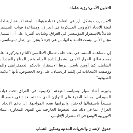
التعاون الأمني: رؤية شاملة
الأمن برزت بشكل بارز في النقاش. فقيادة هولندا للبعثة الاستشارية لحلف
لبعثة الاتحاد الأوروبي العسكرية في العراق، ومساعدة قوات البيشمركة 
شاملاً بالاستقرار المؤسسي في العراق. وشدّدت ألبيردا على أن المشارك
مجال الأمن ليست قائمة بذاتها، بل هي جزء لا يتجزأ من إطار دبلوماسي 
إن مساهمة النمسا في بعثة حلف شمال الأطلسي (الناتو) وتركيزها عل
يوسع نطاق الحوار الأمني ليشمل إدارة المياه وتغير المناخ والفيدرالي
الشامل، كما أوضح ناسي، يربط الاستقرار بالحكم الديمقراطي والمت
ووصفت الانتخابات في إقليم كردستان، على وجه الخصوص، بأنها ”علامة ف
الطبيعية“.
بدوره، أشاد سيلر بسياسة التهدئة الإقليمية في العراق تحت قيادة
السوداني. وسلط الضوء على التوازن الذي حققته بغداد في خضم النزا
مشيداً باستقبالها للاجئين والتزامها بعدم المواجهة. إن دعم الاتحاد 
العراق، بما في ذلك ضد الضغوط الخارجية من القوى المجاورة، يتما
الأوروبية الأوسع في الاستقرار الإقليمي.
حقوق الإنسان والحريات المدنية وتمكين الشباب