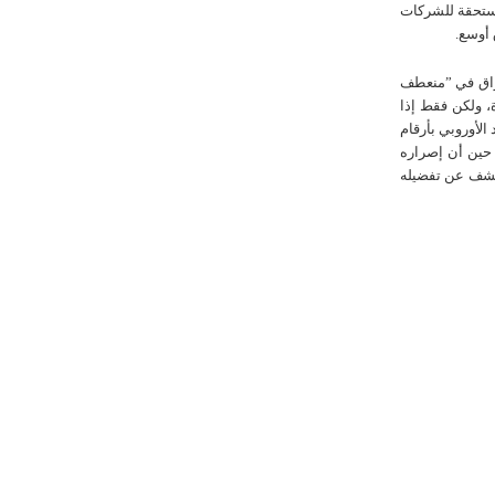
لمستحقة للشركات
 أوسع.
عراق في ”منعطف
، ولكن فقط إذا
 الأوروبي بأرقام
ف، في حين أن إصراره
يكشف عن تفضيله