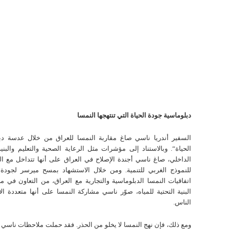
دبلوماسية جودة الحياة التي
تنتهجها
النمسا
السفير أندريا ناسي صاغ مقاربة النمسا للعراق من خلال عدسة دب
الحياة“. وبالاستناد إلى مؤشرات مثل الرعاية الصحية والتعليم والبنية
الداخلي، صاغ ناسي أجندة الإصلاح في العراق على أنها تتداخل مع المع
للنموذج الغربي للتنمية. ومن خلال الاستشهاد بمسح ميرسر لجودة 
اتفاقيات النمسا الدبلوماسية والتجارية مع العراق، من التعاون في م
البنية التحتية للمياه، صوّر ناسي مشاركة النمسا على أنها متعددة الأ
الناس.
ومع ذلك، فإن نهج النمسا لا يخلو من الحذر. فقد حملت ملاحظات ناسي 