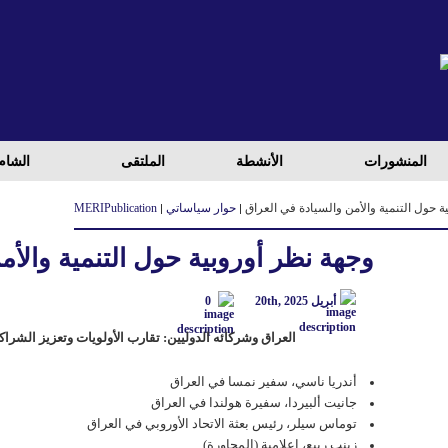
المنشورات
الأنشطة
الملتقی
الشام
ة حول التنمية والأمن والسيادة في العراق
حوار سياساتي
Publication
MERI
وجهة نظر أوروبية حول التنمية والأم
أبريل 20th, 2025
0
العراق
و
شركائە الدوليین: تقارب الأولويات وتعزيز الشراك
أندریا ناسي، سفیر نمسا في العراق
جانيت ألبيردا، سفيرة هولندا في العراق
توماس سيلر، رئيس بعثة الاتحاد الأوروبي في العراق
زینب ربیع، إعلامیة (المحاورة)