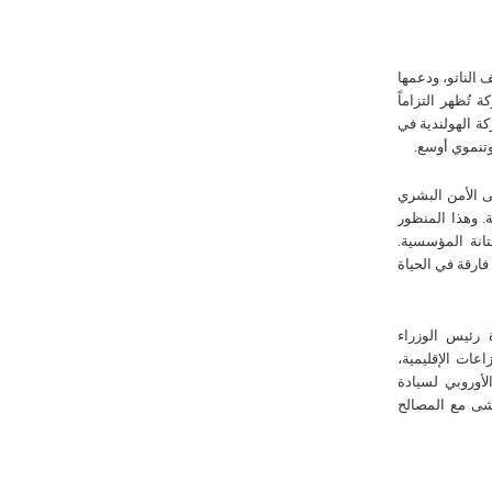
 الناتو، ودعمها
تُظهر التزاماً
ة الهولندية في
وتنموي أوسع.
ى الأمن البشري
ة. وهذا المنظور
انة المؤسسية.
ارقة في الحياة
 رئيس الوزراء
عات الإقليمية،
الأوروبي لسيادة
شى مع المصالح