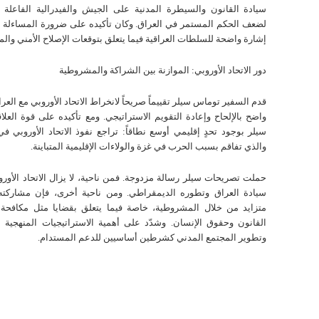
سيادة القانون والسيطرة المدنية على الجيش والفيدرالية الفاعلة 
لضعف الحكم المستمر في العراق. وكان تأكيده على ضرورة المساءلة الق
إشارة واضحة للسلطات العراقية فيما يتعلق بتوقعات الإصلاح الأمني وا
دور الاتحاد الأوروبي: الموازنة بين الشراكة والمشروطية
قدم السفير توماس سيلر تقييماً صريحاً لانخراط الاتحاد الأوروبي مع الع
واضح بالإلحاح وإعادة التقويم الاستراتيجي. ومع تأكيده على قوة العلاقات
سيلر بوجود تحدٍ إقليمي أوسع نطاقاً: تراجع نفوذ الاتحاد الأوروبي في
والذي تفاقم بسبب الحرب في غزة والولاءات الإقليمية المتباينة.
حملت تصريحات سيلر رسالة مزدوجة. فمن ناحية، لا يزال الاتحاد الأوروب
سيادة العراق وتطوره الديمقراطي. ومن ناحية أخرى، فإن مشارك
متزايد من خلال المشروطية، خاصة فيما يتعلق بقضايا مثل مكافحة 
القانون وحقوق الإنسان. وشدّد على أهمية الاستراتيجيات المنهجية 
وتطوير المجتمع المدني كشرطين أساسيين للدعم المستدام.