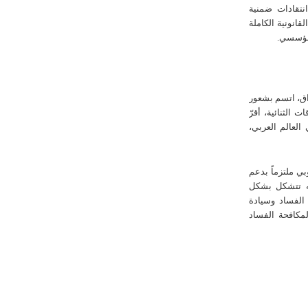
انتقادات ضمنية
انونية الكاملة
لمؤسسي.
راق، اتسم بشعور
 الثنائية، أقرّ
 العالم العربي،
ي ملتزماً بدعم
ته تتشكل بشكل
الفساد وسيادة
لمكافحة الفساد