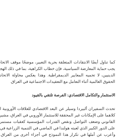
كما تناول أيضًا الانتقادات المتعلقة بحرية التعبير، موضحًا موقف الاتحاد
يجب حماية المعارضة السياسية، فإن خطاب الكراهية، بما في ذلك الهج
الدينيين، لا تحميه المعايير الديمقراطية. وهذا يعكس محاولة الاتحاد
الحقوق العالمية أثناء التعامل مع التعقيدات الاجتماعية في العراق.
الاستثمار والتكامل الاقتصادي: الفرصة تلتقي بالقيود
تحدث السفيران ألبيردا وسيلر عن البعد الاقتصادي للعلاقات الأوروبية ال
كلاهما على الإمكانات غير المحققة للاستثمار الأوروبي في العراق، مشي
القانوني وضعف التواصل ونقص القدرات المؤسسية كعقبات مستمرة.
على الدور الكبير الذي لعبته هولندا في الماضي في التنمية الزراعية في
وأعرب عن أملها في تكرار هذا النموذج في أجزاء أخرى من العراق.