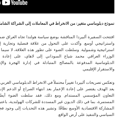
نموذج دبلوماسي متغير: من الانخراط في المعاملات إلى الشراكة الشامل
افتتحت السفيرة ألبيردا المناقشة بوضع سياسة هولندا تجاه العراق ض
واستراتيجي أوسع. وأكدت على التحول من علاقة قنصلية وتجارية إ
استراتيجية وشمولية. وسلطت الضوء على تطور هذه العلاقة، لا سيما 
الوزراء العراقي محمد شياع السوداني إلى لاهاي، على إعادة ت
الدبلوماسية المدفوعة بالمصالح المتبادلة في إدارة الهجرة والإص
والاستقرار الإقليمي.
وتعكس تصريحات ألبيردا تغييراً محتملاً في الانخراط الدبلوماسي الغربي م
يعد الهدف يقتصر على إعادة الإعمار بعد انتهاء الصراع أو الدعم الإن
التعاون المؤسسي المستدام. ومع ذلك، فقد سلطت الضوء أيضًا
المستمرة، بما في ذلك الديون غير المسددة للشركات الهولندية، باعتبا
المشاركة الاقتصادية الأوسع نطاقًا. وتشير هذه التحديات إلى وجود ف
السياسي والتنفيذ على أرض الواقع.