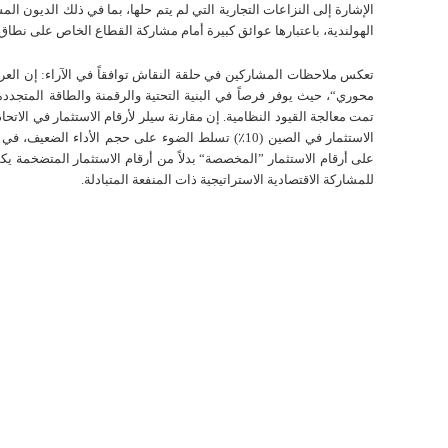
الإشارة إلى النزاعات التجارية التي لم يتم حلها، بما في ذلك الديون ا
الهولندية، باعتبارها عوائق كبيرة أمام مشاركة القطاع الخاص على نطاق
تعكس ملاحظات المشاركين في حلقة النقاش توافقاً في الآراء: إن ال
محوري“، حيث يوفر فرصاً في البنية التحتية والرقمنة والطاقة المتجددة
تمت معالجة القيود النظامية. إن مقارنة سيلر لأرقام الاستثمار في الاتحاد
الاستثمار في الصين (10٪) تسلط الضوء على حجم الأداء الضعي
على أرقام الاستثمار ”المخصصة“ بدلاً من أرقام الاستثمار المتضخمة 
للمشاركة الاقتصادية الاستراتيجية ذات المنفعة المتبادلة.