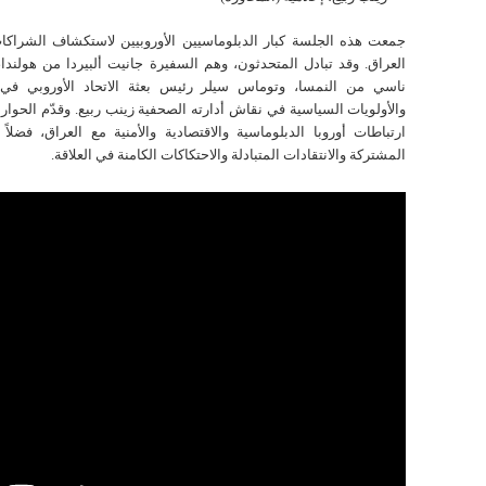
جمعت هذه الجلسة كبار الدبلوماسيين الأوروبيين لاستكشاف الشراكا
العراق. وقد تبادل المتحدثون، وهم السفيرة جانيت ألبيردا من هولندا، 
ناسي من النمسا، وتوماس سيلر رئيس بعثة الاتحاد الأوروبي في 
والأولويات السياسية في نقاش أدارته الصحفية زينب ربيع. وقدّم الحوار
ارتباطات أوروبا الدبلوماسية والاقتصادية والأمنية مع العراق، فضل
المشتركة والانتقادات المتبادلة والاحتكاكات الكامنة في العلاقة.