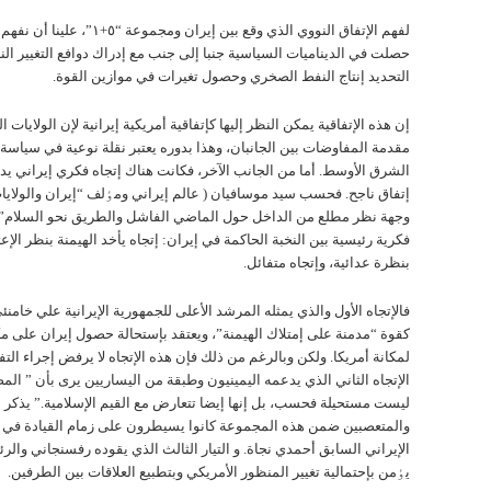
لفهم الإتفاق النووي الذي وقع بين إيران ومجمو
حصلت في الديناميات السياسية جنبا إلی جنب مع إدراك دوافع التغيير الن
التحديد إنتاج النفط الصخري وحصول تغيرات في موازين القوة.
إن هذه الإتفاقية يمکن النظر إليها کإتفاقية أمريكية إيرانية لإن الولايات
مقدمة المفاوضات بين الجانبان، وهذا بدوره يعتبر نقلة نوعية في سياسة 
الشرق الأوسط. أما من الجانب الآخر، فکانت هناك إتجاه فکري إيراني ي
إتفاق ناجح. فحسب سيد موسافيان ( عالم إيراني ومٶلف “إيران والولایا
وجهة نظر مطلع من الداخل حول الماضي الفاشل والطريق نحو السلام”)
فکرية رئيسية بين النخبة الحاكمة في إيران: إتجاه يأخد الهيمنة بنظر الإعت
بنظرة عدائية، وإتجاه متفائل.
فالإتجاه الأول والذي يمثله المرشد الأعلی للجمهورية الإيرانية علي خامنئي
کقوة “مدمنة علی إمتلاك الهيمنة”، ويعتقد بإستحالة حصول إيران علی م
لمکانة أمريکا. ولكن وبالرغم من ذلك فإن هذه الإتجاه لا يرفض إجراء التف
الإتجاه الثاني الذي يدعمه اليمينيون وطبقة من اليساريين يری بأن ” الم
ليست مستحيلة فحسب، بل إنها إيضا تتعارض مع القيم الإسلامية.” يذکر 
والمتعصبين ضمن هذه المجموعة کانوا يسيطرون علی زمام القيادة في 
الإيراني السابق أحمدي نجاة. و التيار الثالث الذي يقوده رفسنجاني والر
يٶمن بإحتمالية تغيير المنظور الأمريكي وبتطبيع العلاقات بين الطرفين.