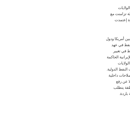
لولایات
لة تزامنت مع
رة إعتمدت
ين أمريکا ودول
لنفط في عهد
 في تغيير
يرانية الحاکمة
لولایات
لنفط الدولية.
لاحات داخلية
ا عن رفع
طقة يتطلب
باردة.