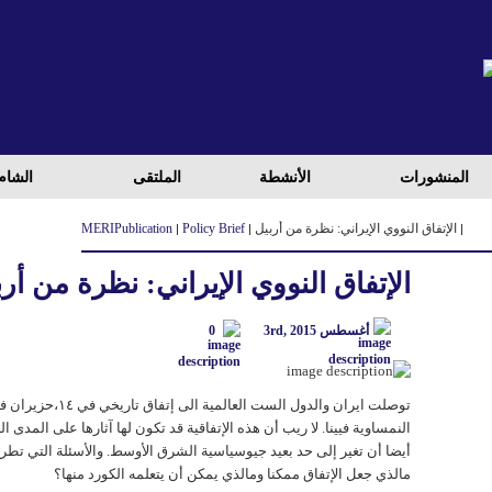
المنشورات
الأنشطة
الملتقی
الشام
الإتفاق النووي الإيراني: نظرة من أربيل
Policy Brief
Publication
MERI
الإتفاق النووي الإيراني: نظرة من أر
أغسطس 3rd, 2015
0
توصلت ايران والدول الست العالمية الى
النمساوية فيينا. لا ريب أن هذه الإتفاقية قد تکون لها آثارها علی المدی ال
أيضا أن تغير إلی حد بعيد جيوسياسية الشرق الأوسط. والأسئلة التي تط
مالذي جعل الإتفاق ممكنا ومالذي يمکن أن يتعلمه الكورد منها؟