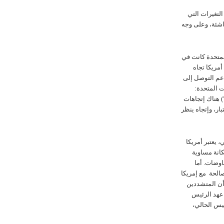
عة “٥+١”، علينا أن نفهم التغيرات التي
اشئة، وعلی وجه
 المتحدة کانت في
أمريکا تجاه
دعم التوصل إلی
ت المتحدة:
 هناك إتجاهات
بار، وإتجاه ينظر
، يعتبر أمريکا
کانة مساوية
اوضات. أما
صالحة مع إمريکا
أن المتشددين
عهد الرئيس
ئيس الحالي،