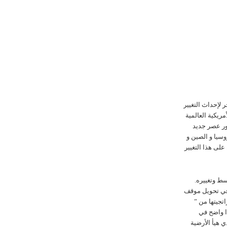
ر لإحداث التغيير
ريکية العالمية
ور عصر جديد
وسيا و الصين و
علی هذا التغيير
سط وتغييره.
 في تحويل موقف
تجيتها من ”
ا واضح في
ي هيأ الأرضية