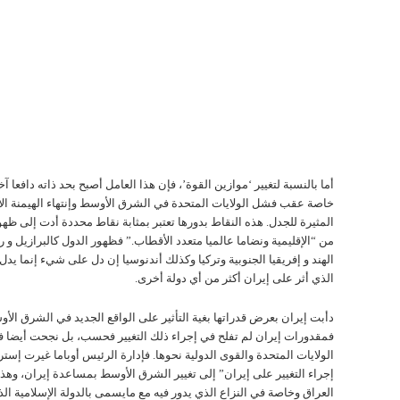
أما بالنسبة لتغيير ‘موازين القوة’، فإن هذا العامل أصبح بحد ذاته دافعا آخ
خاصة عقب فشل الولایات المتحدة في الشرق الأوسط وإنتهاء الهيمنة الأم
المثيرة للجدل. هذه النقاط بدورها تعتبر بمثابة نقاط محددة أدت إلی ظه
من “الإقليمية ونضاما عالميا متعدد الأقطاب.” فظهور الدول کالبرازيل و ر
الهند و إفريقيا الجنوبية وترکيا وکذلك أندنوسيا إن دل علی شيء إنما يدل 
الذي أثر علی إيران أکثر من أي دولة أخری.
دأبت إيران بعرض قدراتها بغية التأثير علی الواقع الجديد في الشرق الأو
فمقدورات إيران لم تفلح في إجراء ذلك التغيير فحسب، بل نجحت أيضا
الولایات المتحدة والقوی الدولية نحوها. فإدارة الرئيس أوباما غيرت إسترا
إجراء التغيير علی إيران” إلی تغيير الشرق الأوسط بمساعدة إيران، وهذ
العراق وخاصة في النزاع الذي يدور فيه مع مايسمی بالدولة الإسلامية الذ