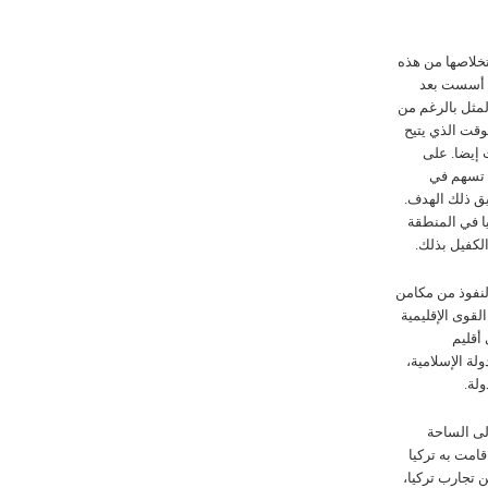
خلاصها من هذه
تي أسست بعد
لمثل بالرغم من
وقت الذي يتيح
 إيضا. علی
ن تسهم في
ق ذلك الهدف.
ا في المنطقة
الکفيل بذلك.
لنفوذ من مکامن
لقوی الإقليمية
أقليم
لة الإسلامية،
لة.
لی الساحة
قامت به ترکيا
 تجارب ترکيا،