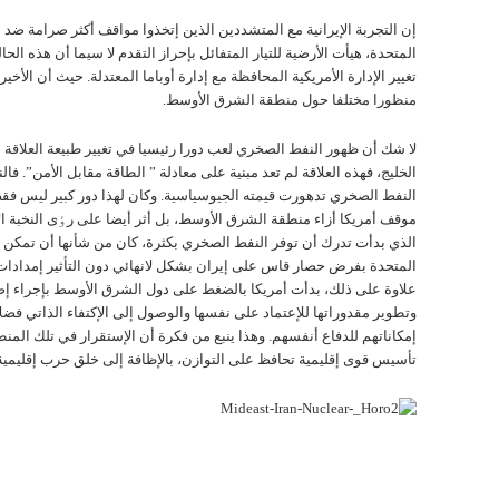
إن التجربة الإيرانية مع المتشددين الذين إتخذوا مواقف أكثر صرامة ضد ا
المتحدة، هيأت الأرضية للتيار المتفائل بإحراز التقدم لا سيما أن هذه الحا
تغيير الإدارة الأمريکية المحافظة مع إدارة أوباما المعتدلة. حيث أن الأخي
منظورا مختلفا حول منطقة الشرق الأوسط.
لا شك أن ظهور النفط الصخري لعب دورا رئيسيا في تغيير طبيعة العلاقة ب
الخليج، فهذه العلاقة لم تعد مبنية علی معادلة ” الطاقة مقابل الأمن”. فا
النفط الصخري تدهورت قيمته الجيوسياسية. وکان لهذا دور کبير ليس فقط
موقف أمريكا أزاء منطقة الشرق الأوسط، بل أثر أيضا علی رٶی النخبة الإ
الذي بدأت تدرك أن توفر النفط الصخري بكثرة، کان من شأنها أن تمکن ا
المتحدة بفرض حصار قاس علی إيران بشکل لانهائي دون التأثير إمدادات ا
علاوة علی ذلك، بدأت أمريکا بالضغط علی دول الشرق الأوسط بإجراء إص
وتطوير مقدوراتها للإعتماد علی نفسها والوصول إلی الإکتفاء الذاتي فضل
إمکاناتهم للدفاع أنفسهم. وهذا ينبع من فکرة أن الإستقرار في تلك المن
تأسيس قوی إقليمية تحافظ علی التوازن، بالإظافة إلی خلق حرب إقليمية 