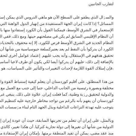
لتقارب الجانبين.
والسٶال الذي يطفو علی السطح الآن هو ماهي الدروس الذي يمکن إست
المسائل؟ إذا کانت إيران الجهة المستفيدة من إنهيار الدول الواهنة ال
الإستعمار في الشرق الأوسط، فيمکننا القول بأن الكورد إستفادوا منها با
أن النظام الإقليمي السابق لم يکن في مصلحتهم حينها. ومع ذلك، ففي ال
النظام الجديد في الشرق الأوسط فرص للكورد، إلا إنه محفوف بالتحديات
الكورد أن يدركوا بأن النفط لم يعد يعتبرکسلعة جيوسياسية من شأنها أ
تحقيق هدفهم في الإستقلال، وأنه يجب عليهم إعتماد عوامل أخری لتحقي
بالإضافة إلی ذلك، عليهم أن يدركوا أيضا لکي يکون أي طرف لاعبا أساسي
،فإن إمتلاك القوة اللازمة لإحداث التغييرات والتأثير علی السياسات، هو 
من هذا المنطلق، علی أقليم كوردستان أن يتعلم کيفية إستنباط القوة وا
مختلفة وبصورة رئيسية من الجانب الداخلي، جنبا إلی جنب مع العمل مع ا
والدولية لتحقيق رٶية وطنية، کما فعلت إيران. علاوة علی ذلك، ينبغي عی 
كوردستان أن يفهم بأنه بالرغم من تواجد مخاطر خارجية علیه کتنظيم الدو
يتوجب عليه تهدئة النزاعات الداخلية وبذل الجهد التام لبناء مٶسسات الدو
وبالمثل، علی إيران أن تتعلم من تجربتها السابقة، حيث أن عودة إيران إ
الدولية من شأنها أن تغيرها إلی دولة تجارية كتركيا. أن هکذا تغيير، کالذي 
منذ عقد مضی، يمکن أن تفيد المنطقة برمتها. بإمکان إيران الإستفادة من