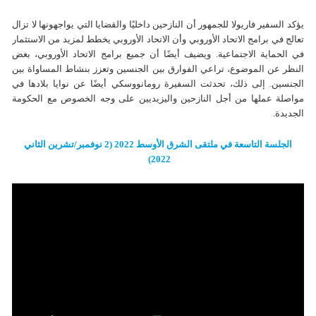
يؤكد السفير فاریولا للجمهور أن النازحين داخليًا والقضايا التي يواجهونها لا تزال
تعالج في برامج الاتحاد الأوروبي وأن الاتحاد الأوروبي يخطط لمزيد من الاستثمار
في الحماية الاجتماعية. ويضيف أيضًا أن جميع برامج الاتحاد الأوروبي، بغض
النظر عن الموضوع، تراعي الفوارق بين الجنسين وتعزز بنشاط المساواة بين
الجنسين. إلى ذلك، تحدثت السفيرة رومانووسكي أيضًا عن نوايا بلادها في
مواصلة عملها من أجل النازحين واليزيديين على وجه الخصوص مع الحكومة
الجديدة.
الجلسة التاسعة في ملتقی الشرق الأوسط 2022 (2 نوفمبر/تشرین الثاني
2022)