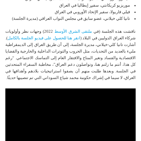
موریزیو كریكانتي، سفیڕ إیطالیا في العراق
فیلي فاریولا، سفیر الإتحاد الأوروبي في العراق
تانیا كلي خیلاني، عضو سابق في مجلس النواب العراقي (مدیرة الجلسة)
ناقشت هذه الجلسة (في
ملتقی الشرق الأوسط
2022) وجهات نظر وأولويات
شركاء العراق الدوليين في البلاد (
انقر هنا للحصول على فيديو الجلسة بالكامل
).
أشارت تانيا کلي-خيلاني، مديرة الجلسة، إلى أن طريق العراق إلى الديمقراطية
مليء بالعديد من التحديات، مثل الحروب والتوترات الداخلية والخارجية والقضايا
الاقتصادية والفساد وتغير المناخ والافتقار العام إلى التماسك الاجتماعي. “رغم
كل هذا، أنتم ما زلتم هنا، وتواصلون دعم العراق”، مخاطبة السفراء المتحدثین
في الجلسة. وبعدها طلبت منهم أن يصفوا استراتيجيات بلادهم وأهدافها في
العراق، لا سيما في إشراك حكومة محمد شیاع السوداني التي تم تنصيبها حديثًا.