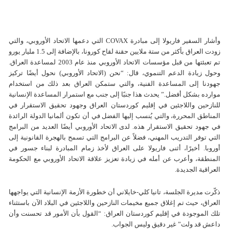
وأشار السفير فاریولا إلى مبادرة COVAX التي دعمها الاتحاد الأوروبي، والتي
زودت العراق بأكثر من ستة ملايين حقنة لقاح كورونا، بالإضافة إلى 1.5 مليار يورو
تم تعبئتها من قبل مؤسسات الاتحاد الأوروبي منذ عام 2003 لمساعدة العراق.
وحول زيادة الدعم التنموي، قال: “نحن (الاتحاد الأوروبي) نحول أيضًا تركيز
جهودنا إلى المساعدة الفنية، والتي ستمكن العراق بعد ذلك من استخدام
موارده بشكل أفضل.” يحدث هذا جنبًا إلى جنب مع استمرار المساعدة الإنسانية
للنازحين واللاجئين في إقليم كوردستان العراق وجهود تحقيق الاستقرار في
المناطق المحررة، والتي يُنسب إليها الفضل في أن تكون ألمانيا الدولة الرائدة
في جهود تحقيق الاستقرار هذه. لدى الاتحاد الأوروبي أيضًا العديد من البرامج
التي توفر التدريب المهني، فضلاً عن البرامج التي تسمح بالهجرة القانونية إلى
أوروبا. أخيرًا، أثنى فاریولا على العراق لأخذ زمام المبادرة لبناء جسور في
المنطقة، وأعرب عن أمله في زيادة تعزيز علاقة الاتحاد الأوروبي مع الحكومة
العراقية الجديدة.
ذكّرت مدیرة الجلسة، تانيا کلي-خايلاني أن خطورة الأزمة الإنسانية التي يواجهها
العراق، حيث تم إغلاق جميع مخيمات النازحين واللاجئين في البلاد الآن باستثناء
تلك الموجودة في إقليم كوردستان العراق: “القول بأن الأمور قد تحسنت وأن
داعش قد ولت” غير دقيق وليس الجواب.