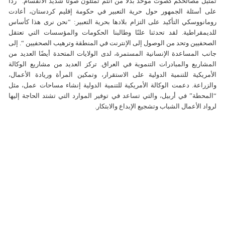
تمثيل مصالحكم كصوت موحد بدلاً من أنتم تمثلون صوتًا شديد الانقسام. “رداً
على أسئلة الجمهور حول حرية التعبير في حكومة إقليم كردستان، أعادت
رومانووسكي التأكيد على التزام بلادها بحرية التعبير: “نحن نرى هذا كأساس
للديمقراطية. لقد تحدثنا علنًا وطالبنا الحكومات والمؤسسات التي تعتقل
الصحفيين وتحد من الوصول إلى الإنترنت في المنطقة وترهيب الصحفيين “. إلى
جانب المساعدة الإنسانية المستمرة، لدى الولايات المتحدة أيضًا العديد من
المشاريع والمبادرات التنموية في العراق. تركز العديد من مشاريع الوكالة
الأمريكية للتنمية الدولية على الاستقرار، وتمكين المرأة وريادة الأعمال،
والزراعة. دعمت الوكالة الأمريكية للتنمية الدولية إنشاء مساحات عمل، مثل
“المحطة” في أربيل، والتي تساعد في توفير الموارد التي تشتد الحاجة إليها
لرواد الأعمال الشباب وتشجيع الإبداع والابتكار.