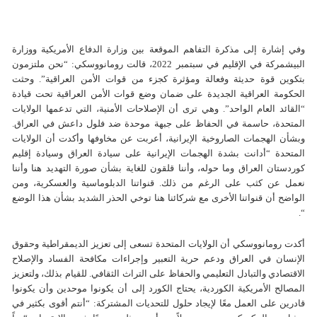
وفي إشارة إلى مذكرة التفاهم الموقعة بين وزارة الدفاع الأمريكية ووزارة
البيشمركة في الإقلیم في سبتمبر 2022، قالت رومانووسكي: “نحن ملتزمون
بتكوین قوة حديثة وفعالة ومؤثرة كجزء من قوات الأمن العراقية”. وحثت
الحكومة العراقية الجديدة على ضمان وضع قوات الأمن العراقية تحت قيادة
“القائد العام الواحد”. وهي ترى أن الإصلاحات الأمنية، التي تدعمها الولايات
المتحدة، حاسمة في الحفاظ على جبهة موحدة ضد فلول داعش في العراق.
وبشأن الهجمات الصاروخية الإيرانية، أعربت عن مخاوفها وأكدت أن الولايات
المتحدة “أدانت بشدة الهجمات الإيرانية على سيادة العراق وسيادة إقليم
كوردستان العراق وما حوله، وأننا قلقون للغاية بشأن صورة التهديد هنا وأننا
نعمل عن كثب على الرغم من ذلك. قنواتنا الدبلوماسية والعسكرية، ومن
الواضح أن قنواتنا الأخرى مع شركائنا هنا توخي الحذر الشديد بشأن هذا الوضع
“.
أكدت رومانووسكي أن الولايات المتحدة تسعى إلى تعزيز الديمقراطية وحقوق
الإنسان في العراق ودعم حرية التعبير وإجراءات مكافحة الفساد والإصلاح
الاقتصادي والتبادل التعليمي والحفاظ على التراث الثقافي. للقيام بذلك، ولتعزيز
المصالح الأمريكية الكوردیة، يحتاج الكورد إلى أن يكونوا موحدين وأن يكونوا
قادرين على العمل معًا لإيجاد حلول للتحديات المشتركة: “أنتم أقوى بكثير في