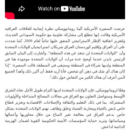
عرضت السفيرة الأمريكية ألينا رومانووسكي نظرة إيجابية للعلاقات العراقية
الأمريكية وقالت إنها تتطلع إلى مشاركة تعاونية مع حكومة السوداني الجديدة،
ولتعزيز اتفاقية الإطار الاستراتيجي المتفق عليها ثنائياً لعام 2008. كما شددت
على أن العراق وإقليم كوردستان العراق شريكان استراتيجيان للولايات المتحدة
وأن “الولايات المتحدة لن تبتعد عن هذه المنطقة”. وأشارت إلى البيان السابق
للرئيس بايدن عندما أوضح عدة مرات أن الولايات المتحدة موجودة هنا في
المنطقة ولديها شركاء في المنطقة وستبقى في المنطقة. قالت السفيرة: “إذا
كان هناك أي شك في ذهن أي شخص، فأنا أريد فقط أن أكرر ذلك وأهدأ الجميع
لأنني أعرف أن هناك الكثير من النقاش حول ذلك”.
وفقًا لرومانووسكي، فإن الولايات المتحدة لديها التزام طويل الأجل تجاه الشرق
الأوسط وستواصل التعاون مع العراق في مجالات المصالح المتداخلة والأولويات
المشتركة، بما في ذلك التعليم والثقافة والإصلاحات الاقتصادية وتعزيز قطاع
خاص نابض بالحياة ومحاربة الفساد وخلق وظائف. تهتم الولايات المتحدة بشكل
خاص بدعم العراق في معالجة تغير المناخ من خلال محاوريها وأعمالها
وسياساتها، وتريد حماية المؤسسات الأمنية الحكومية القوية لضمان الهزيمة
الدائمة لداعش.