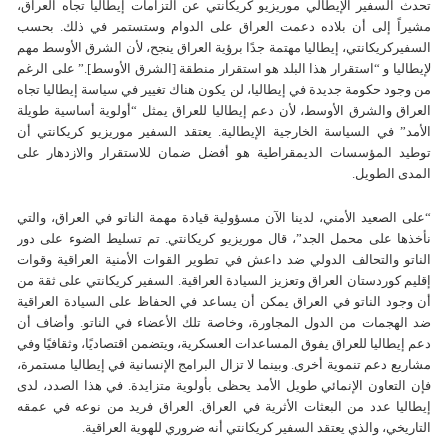
تحدث السفير الإيطالي موریزیو كریكانتي عن التزامات إيطاليا تجاه العراق،
مشيراً إلى أن بلاده دعمت العراق على الدوام وستستمر في ذلك. بحسب
السفیركريكانتي، إيطاليا مهتمة جدًا برؤية العراق ينجح، لأن الشرق الأوسط مهم
لإيطاليا و “استقرار هذا البلد هو استقرار منطقة [الشرق الأوسط].” على الرغم
من وجود حكومة جديدة في إيطاليا، لن يكون هناك تغيير في سياسة إيطاليا تجاه
العراق والشرق الأوسط، لأن دعم إيطاليا للعراق يمثل “أولوية أساسية طويلة
الأمد” في السياسة الخارجية الإيطالية. يعتقد السفير موریزیو كریكانتي أن
توطيد المؤسسات الديمقراطية هو أفضل ضمان للاستقرار والازدهار على
المدى الطويل.
“على الصعيد الأمني، لدينا الآن مسؤولية قيادة مهمة الناتو في العراق، والتي
نأخذها على محمل الجد”، قال موریزیو كریكانتي. تم تسليط الضوء على دور
الناتو والتحالف الدولي ضد داعش في تطوير القوات الأمنية العراقية وقوات
إقليم كوردستان العراق وتعزيز السيادة العراقية. السفير کريکانتي على ثقة من
أن وجود الناتو في العراق يمكن أن يساعد في الحفاظ على السيادة العراقية
ضد الهجمات من الدول المجاورة، وخاصة تلك الأعضاء في الناتو. وأضاف أن
دعم إيطاليا للعراق يفوق المساعدات العسكرية، ويتضمن اقتصاديًا، وثقافيًا وفي
مشاريع دعم تنموية أخرى. وبينما لا تزال البرامج الإنسانية في إيطاليا مستمرة،
فإن التعاون الإنمائي طويل الأمد يحظى بأولوية متزايدة. في هذا الصدد، لدى
إيطاليا عدد من البعثات الأثرية في العراق. العراق فريد من نوعه في عمقه
التاريخي، والذي يعتقد السفير کريکانتي أنه ضروري للهوية العراقية.