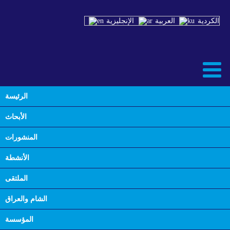
الكردية
العربية
الإنجليزية
الرئيسة
Back
الأبحاث
مستقبل سوريا: آفاق السلام والتعافي
المنشورات
فبراير 9th, 2025
الأنشطة
0
الملتقی
منتدی الشام والعراق: منصة للتعاون والتكامل الإقليمي
الشام والعراق
مستقبل سوريا من وجهة نظر رۆژاڤا
المؤسسة
Comments are closed.