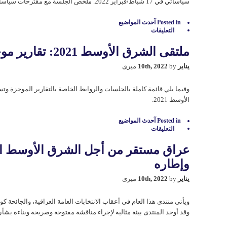
سیاساتي في 17 شباط/فبراير 2022. ملخص الجلسة مع مقترحات سیاساتیة.
Posted in
آحدث المواضيع
التعليقات
على
استراتيجيات
إيطاليا
ملتقی الشرق الأوسط 2021: تقارير موجزة وفيديوات كاملة
في
العراق:حوار
يناير 10th, 2022
by میری
سياساتي
مع
السفير
وفيما يلي قائمة كاملة بالجلسات والروابط الخاصة بالتقارير الموجزة وت
غريغانتي
مغلقة
الأوسط 2021.
Posted in
آحدث المواضيع
التعليقات
على
ملتقی
الشرق
عراق مستقر من أجل الشرق الأوسط ال
الأوسط
2021:
وإطاره
تقارير
موجزة
يناير 10th, 2022
by میری
وفيديوات
كاملة
مغلقة
ويأتي منتدى هذا العام في أعقاب الانتخابات العامة العراقية، والجائحة 
وقد أوجد المنتدى بيئة مثالية لإجراء مناقشة مفتوحة وصريحة وبناءة بشأ