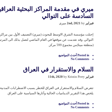
الأولويات
الإستراتيجية
ميري في مقدمة المراكز البحثية العراقية
للمملكة
المتحدة
السادسة علی التوالي
في
العراق:
فبراير 2nd, 2021
by میری
حوار
سیاساتي
مع
إحتلت مؤسسة الشرق الاوسط للبحوث (ميري) التصنيف الأول بين مراكز 
السفیر
ستيفن
هيكي
(منطقة مينا(من مجموع 599 مركز.
مغلقة
Posted in
آحدث المواضيع
No Comments
السلام والاستقرار في العراق
فبراير 11th, 2020
by Kristin Perry
تتعرض السلام والاستقرار في العراق للخطر بسبب الاضطرابات المدنية وت
يلخص هذا التقرير الديناميات الحالية وآثارها السياسية على العراق.
Posted in
آحدث المواضيع
No Comments