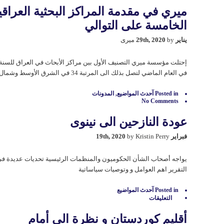
ميري في مقدمة المراكز البحثية العراقية
الخامسة علی التوالي
يناير 29th, 2020
by میری
إحتلت مؤسسة ميري التصنيف الأول بين مراكز الأبحاث في العراق للسنة
في العام الماضي لتصل بذلك الى المرتبة 34 في الشرق الأوسط وشمال افريقيا.
Posted in
آحدث المواضيع
,
المدونات
No Comments
عودة النازحين الی نينوى
فبراير 19th, 2020
by Kristin Perry
يواجه أصحاب الشأن الحكوميون والمنظمات الرئیسیة تحديات عديدة في
التقرير اهم العوامل و وتوصيات سیاساتیة
Posted in
آحدث المواضيع
التعليقات
على
عودة
النازحين
أقلیم كوردستان و نظرة الی أمام
الی