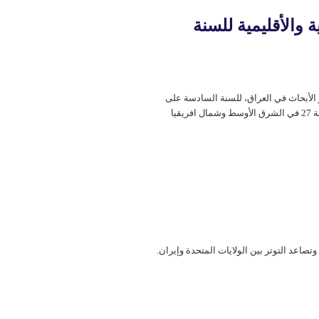
 والأقلیمیة للسنة
الأبحاث في العراق، للسنة السادسة على
التوالي. وقد تقدمت عن موقعها في العام الماضي لتصل بذلك الى المرتبة 27 في الشرق الأوسط وشمال افريقيا
صاعد التوتر بين الولايات المتحدة وإيران.