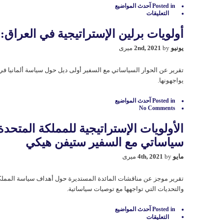
Posted in
آحدث المواضيع
التعليقات
على
عراق
مستقر
أولويات برلين الإستراتيجية في العراق:
من
أجل
يونيو 2nd, 2021
by میری
الشرق
الأوسط
المستقر:
تقرير عن الحوار السیاساتي مع السفیر أولی دیل حول سياسة ألمانیا في 
موضوع
المنتدى
یواجهونها.
وإطاره
مغلقة
Posted in
آحدث المواضيع
No Comments
الأولويات الإستراتيجية للمملكة المتحد
سیاساتي مع السفیر ستيفن هيكي
مايو 4th, 2021
by میری
تقرير موجز عن مناقشات المائدة المستديرة حول أهداف سياسة المملكة 
والتحديات التي تواجهها مع توصيات سياساتیة.
Posted in
آحدث المواضيع
التعليقات
على