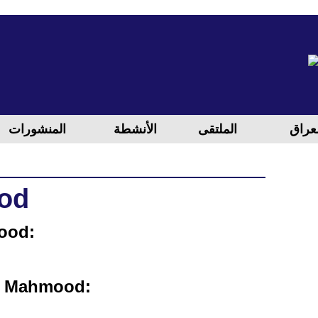
لعراق
الملتقی
الأنشطة
المنشورات
od
ood:
m Mahmood: