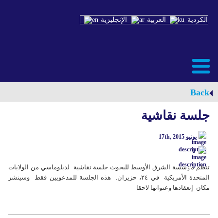
الكردية
العربية
الإنجليزية
Back
جلسة نقاشية
يونيو 17th, 2015
0
تنظم مٶسسة الشرق الأوسط للبحوث جلسة نقاشية لدبلوماسي من الولايات
المتحدة الأمريکية في ٢٤، حزيران. هذه الجلسة للمدعويين فقط وسينشر
مکان إنعقادها وعنوانها لاحقا