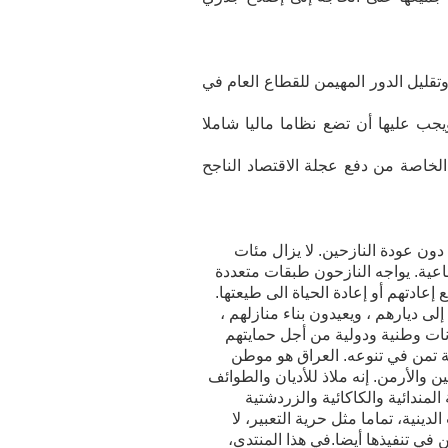
تقليل الدور المهيمن للقطاع العام في
ويجب عليها أن تضع نظاما ماليا شاملا
خاصة من دفع عجلة الاقتصاد الناجح
ون عودة النازحين. لا يزال مئات
اعیة. يواجه النازحون طبقات متعددة
 إعادتهم أو إعادة الحیاة الی طیعتها.
ى ديارهم ، ويعيدون بناء منازلهم ،
ات وطنیة ودولیة من أجل حمایتهم
ية تمن في تنوعه. العراق هو موطن
 والأرمن. إنه ملاذ للأديان والطوائف
المندائیة والكاكائیة والزردشتیة
ينية، تماما مثل حرية التعبير، لا
 في تنفيذها أيضا.في هذا المنتدى،