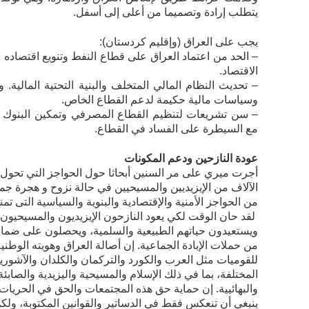
يتطلب إرادة وتصميما من أعلى إلى أسفل.
يجب على العراق (وإقليم كردستان):
– الحد من اعتماد العراق على قطاع النفط وتنويع اقتصاده و
الاقتصاد.
– تحديث النظام المالي المتخلف والبنية التحتية المالية. 
وسياسات مالية حكيمة لدعم القطاع الخاص.
– سن تشريعات لتنظيم القطاع المصرفي وتمكين البنوك ال
مع السيطرة على الفساد في القطاع.
عودة النازحین ودعم المكونات
أجرت ميري على مر السنين أبحاثا حول الحواجز التي تحول د
الآلاف من الإيزيديين والمسيحيين في حالة نزوح و هجرة جم
من الحواجز الأمنیة والإقتصادیة والبنویة والسیاسیة التی تمنع
لقد حان الوقت لكي يعود النازحون الإيزيديون والمسيحيون إل
ويستعيدون حياتهم الطبيعية والسلمية، ویحصلون علی ضمان
من حملات الإبادة الجماعية. إن أصالة العراق وهويته الوطن
للقومیات مثل العرب والكورد والتركمان والكلدان والآشوريين
المختلفة، بما في ذلك الإسلام والمسيحية واليزيدية والصابئة 
والبهائيية. إن حماية حق هذه المجتمعات والحق في الحريات الد
ينبغي أن تنعكس فقط في الدساتير والقوانين المكتوبة، ولكن