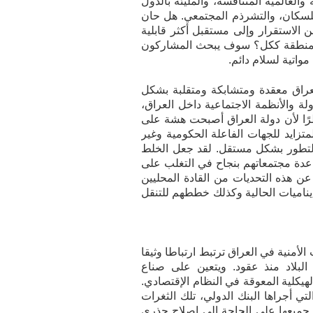
العالمية المتنافسة، والمليئة بالدول
لسكان، والتشرذم المجتمعي. هل حان
 الاستقرار وإلى مستقبل أكثر قابلية
في المنطقة ككل؟ سوف يبحث المشاركون
مواتية لسلام دائم.
 العراق معقدة ومتشابكة ومتقلبة بشكل
لة والأنظمة الاجتماعية داخل العراق،
ظرًا لأن دولة العراق أصبحت هشة على
تزايد للجهات الفاعلة الحكومية وغير
ة التطور بشكل مستقل. لقد جعل الخلط
اعدة مجتمعاتهم بنجاح في التغلب على
 هذه التحديات من القادة المحليين
اميات الحالية وكذلك خططهم للتنقل
لأمنية في العراق ترتبط ارتباطا وثيقا
ا البلاد منذ عقود. ويتعين على صناع
يكلية المعوقة في النظام الإقتصادي.
ي أجراها البنك الدولي، تلك الثغرات
جميعها على الحاجة إلى إصلاح جذري