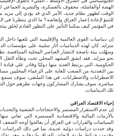
الجيوسياسي في الشرق الأوسط ، المليء بالقوى الإقليمية و
الهشة أوالفاشلة، محفوف بالعسكرة، والتشريد الجماعي ل
الوقت لظهور نظام جديد، الأمر الذي قد يؤدي إلى مزيد من
للتنبؤ لإعادة إعمار العراق وإنعاشه؟ ما الذي ينتظرنا 
في المؤتمر كيف يمكننا التأثير على التطور القادم لخلق بيئة 
إن ديناميات القوى العالمية والإقليمية التي تلعبها داخل
متزايد. كان لهذه الديناميات آثار سلبية على مؤسسات الدو
وسهّلت بيئة ناضجة لانتشار العناصر المحلية المتنافسة. ن
نحو متزايد، فقد انشق المشهد المحلي تحت وطأة الثقل الم
الحكومية، التي يرتبط العديد منها دوليًا وقادر على قياد
بين التعددية من الصعب للغاية على الزعماء المحليين مس
الاضطرابات والاضطرابات. في هذا الملتقی، سوف نسمع عن
مباشرة. سوف يشارك المشاركون وجهات نظرهم حول الدين
تلك الديناميات.
إحیاء الاقتصاد العراقي
إن عدم الاستقرار المستمر والاحتجاجات الشعبیة والتحديات ا
بالأزمات المالية والاقتصادية المستمرة التي تعاني منه
السياسات والقرارات في العراق أن يعالجوا أوجه الضعف اله
وقد حددت دراسات دولية عديدة، بما في ذلك الدراسات الت
وقدمت خرائط طريق لإنعاش العراق وازدهاره. وهي تؤكد 