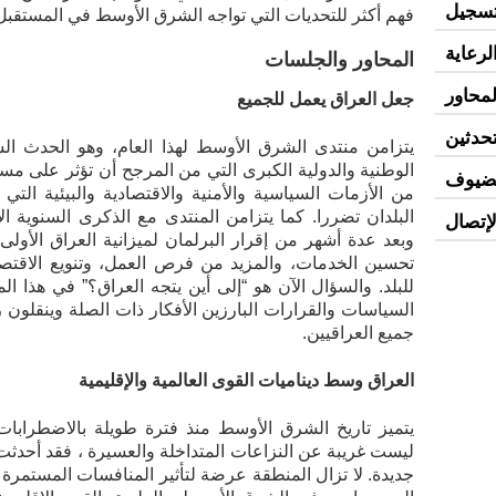
تسجيل
فهم أكثر للتحديات التي تواجه الشرق الأوسط في المستقبل
لرعاية
المحاور والجلسات
لمحاور
جعل العراق يعمل للجميع
حدثین
يتزامن منتدى الشرق الأوسط لهذا العام، وهو الحدث ال
الوطنية والدولية الكبرى التي من المرجح أن تؤثر علی م
لضیوف
من الأزمات السياسية والأمنية والاقتصادية والبيئية التي 
البلدان تضررا. كما يتزامن المنتدى مع الذكرى السنوية 
لإتصال
تحسين الخدمات، والمزيد من فرص العمل، وتنويع الاقتصاد، 
للبلد. والسؤال الآن هو “إلى أين يتجه العراق؟” في هذا
السياسات والقرارات البارزين الأفكار ذات الصلة وينقلون
جميع العراقيين.
العراق وسط ديناميات القوى العالمية والإقليمية
يتميز تاريخ الشرق الأوسط منذ فترة طويلة بالاضطرابات
ليست غريبة عن النزاعات المتداخلة والعسيرة ، فقد أحدثت 
جديدة. لا تزال المنطقة عرضة لتأثير المنافسات المستمرة ب