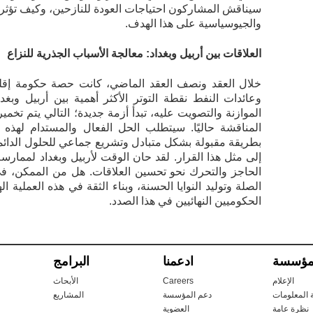
سيناقش المشاركون احتياجات العودة للنازحين، وكيف تؤثر ا
والجيوسياسية على هذا الهدف.
العلاقات بين أربيل وبغداد: معالجة الأسباب الجذرية للنزاع
خلال العقد ونصف العقد الماضي، كانت حصة حكومة إقليم 
وعائدات النفط نقطة التوتر الأكثر أهمية بين أربيل وبغ
الموازنة والتصويت عليه، تبدأ أزمة جديدة؛ التالي يتم تخمي
المناقشة حاليًا. سيتطلب الحل الفعال والمستدام لهذه 
بطريقة مقبولة بشكل متبادل وتشريع جماعي للحلول الدائمة
إلى مثل هذا القرار. لقد حان الوقت لأربيل وبغداد لممارس
الحاجز والتحرك نحو تحسين العلاقات. هل من الممكن، في
الصلة وتوليد النوايا الحسنة، وبناء الثقة في هذه العملية
الحكوميين النهائيين في هذا الصدد.
مؤسسة
ادعمنا
البرامج
الإعلام
Careers
الأبحاث
المعلومات
دعم المؤسسة
المشاريع
نظرة عامة
العضوية