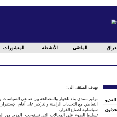
لعراق
الملتقی
الأنشطة
المنشورات
يهدف الملتقی الى:
توفير منتدى بناء للحوار والمصالحة بين صانعي السياسات وا
الفدیو
التعاطي مع التحديات الراهنة والترکيز علی آفاق الإستقر
حدثون
سیاساتیة لصناع القرار.
تسليط الضوء على المجالات التي تستوجب المزيد من الب