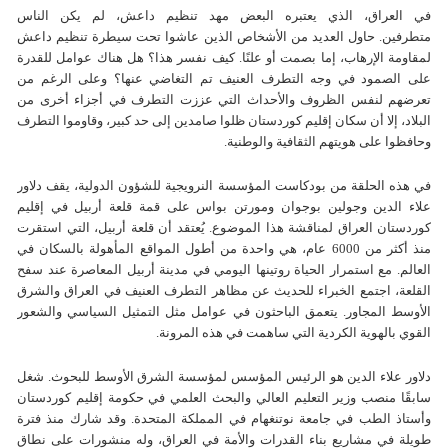
في العراق، الذي يعتبره البعض مهد تنظيم داعش، لم يكن الناس
متطرفين. حاول العديد من الأشخاص الذين عاشوا تحت سيطرة تنظيم داعش
لمقاومة الإرهاب، إما بصمت أو علنًا. كيف نفسر هذا؟ هل هناك عوامل للقدرة
على الصمود في وجه التطرف العنيف تم التغاضي عنها؟ وعلى الرغم من
تعرضهم لنفس الظروف والأحداث التي عززت التطرف في أجزاء أخرى من
البلاد، إلا أن سكان إقلیم كوردستان ظلوا صامدين إلى حد كبير، وقاوموا التطرف
وحافظوا على هويتهم الثقافية والوطنية.
في هذه الحلقة من بودكاست المؤسسة النرویجیة للشؤون الدولیة، يقف دلاور
علاء الدين وجولين بوجوان ومورتن بواس على قمة قلعة أربيل في إقليم
كوردستان العراق لمناقشة هذا الموضوع. يُعتقد أن قلعة أربيل، التي استقرت
منذ أكثر من 6000 عام، هي واحدة من أطول المواقع المأهولة بالسكان في
العالم. مع استمرار الحياة روتينها اليومي في مدينة أربيل المعاصرة عند سفح
القلعة، اجتمع الخبراء للحديث عن مظاهر التطرف العنيف في العراق والشرق
الأوسط المجاور. يتعمق الباحثون في عوامل مثل التمثيل السياسي والشعور
القوي بالهوية الكردية التي ساهمت في هذه المرونة.
دلاور علاء الدين هو الرئيس المؤسس لمؤسسة الشرق الأوسط للبحوث. شغل
سابقًا منصب وزير التعليم العالي والبحث العلمي في حكومة إقليم كوردستان
وأستاذ الطب في جامعة نوتنغهام في المملكة المتحدة. وقد شارك منذ فترة
طويلة في مشاريع بناء القدرات والأمة في العراق، وله منشورات على نطاق