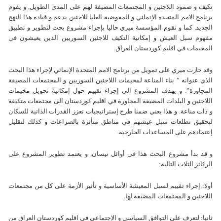
تكيف و صمود اللاجئين و المجتمعات المضيفة لهم على المدى الطويل. و يقوم
برنامج الامم المتحدة الإنمائي و المفوضية العليا للاجئين بدعم و قيادة هذا النهج
الجديد, كما و تقوم المؤسسة ميري حاليا بإجراء مشروع بحث لتطوير و تطبيق
مفهوم سبل العيش و إمكانية التكيف للاجئين السوريين الذين يعيشون في
المخيمات في اقليم كوردستان العراق.
وقد حازت ميري على تمويل من برنامج الامم المتحدة الإنمائي لإجراء هذا البحث
الذي عنوانه ” بناء المناعة لمخيمات اللاجئين السوريين و المجتمعات المضيفة
المجاورة”. و يهدف المشروع الى إجراء تقييم حول إمكانية تحويل مخيمات
اللاجئين و البلدات المضيفة المجاورة في اقليم كوردستان الى مجتمعات متكيفة
و ذات مناعة. و هذا يعني ضمنا طرح إستراتيجيات تعزز القدرات الذاتية للسكان
لتحقيق تطلعات سبل عيشهم في مناطق متأثرة بالصراعات و كذلك لتقليل
إعتمادهم على المساعدات الخارجية.
و قد بدأ مشروع البحث هذا في أوائل نيسان, و يعتمد تطوير المشروع على
الركائز الثلاث التالية:
أولا: إجراء تقييم لسبل المعيشة الأساسية و تأثير الأزمة على كل من مجتمعات
اللاجئين و المجتمعات المضيفة لها.
ثانيا: لتعرف على التوافق السياسي و الإجتماعي في اقليم كوردستان العراق من