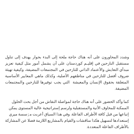
وشدد المحاورون علی أنه هناك حاجة ملحة إلی البدء بحوار يهدف إلی تناول
مستقبل النازحين في إقليـم كوردستان علی أن يشمل أمور مثل کيفية تعزيز
مبدأي التعايش والأعتماد الذاتي للنازحين في المجتمعات المضيفة، وکيفية تهيئة
ضروف أفضل للنازحين في مناطقهم الأصلية، وکذلك ماهي المعايير الأساسية
المتعلقة بحقوق الإنسان والمعيشة التي يجب توفيرها للنازحين والمجتمعات
المضيفة.
کما وأكد الحضور علی أنه هناك حاجة لمواصلة النقاش من أجل بحث الحلول
الممکنة للمخاوف الأنية والمستقبلية ولرسم إستراتيجية عالية المستوی يمکن
إتباعها من قبل کافة الأطراف الفاعلة. وفي هذا السياق أعربت مٶسسة ميري
إستعدادها لتسهيل هكذا مناقشات والقيام بالمشاريع اللازمة فضلا عن المشارکة
بالأطراف الفاعلة المتعددة.