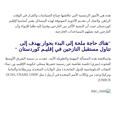
هذه هي الأمور الرئيسية التي تناقشها صناع السياسات والقرار في الوقت
الراهن. ولاشك أن تقديم الأجوبة الموثوقة لهذه المسائل يعتبر أساسيا لإقليم
كوردستان حيث أن النسبة الأکبر من النازحين وفدوا إلیە طلبا للإيواء وأن
النازحين فيه تصلهم المساعدات الخارجية.
“
هناك حاجة ملحة إلی البدء بحوار يهدف إلی
تناول مستقبل النازحين في إقليـم كوردستان
“
ولمناقشة هذه المسألة المهمة والطويلة الأمد، عقدت مٶسسة الشرق الأوسط
للبحوث (ميري) جلسة نقاشية غير رسمية حضرها ممثلي حکومة الإقليم، ورٶساء
البعثات الدبلوماسية للدول المانحـة ( مثل الولايات المتحدة، وبريطانيا وألمانيا
وترکيا) وعدد من وکالات الأمم المتحدة في أربيل ( مثل OCHA, UNAMI, UNDP
UNHCR)