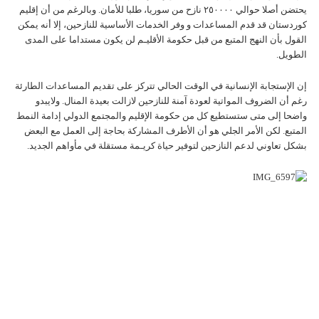
يحتضن أصلا حوالي ٢٥٠٠٠٠ نازح من سوريا، طلبا للأمان. وبالرغم من أن إقليم
كوردستان قد قدم المساعدات و وفر الخدمات الأساسية للنازحين، إلا أنه يمکن
القول بأن النهج المتبع من قبل حکومة الأقليـم لن يکون مستداما علی المدی
الطويل.
إن الإستجابة الإنسانية في الوقت الحالي تترکز علی تقديم المساعدات الطارئة
رغم أن الضروف المواتية لعودة آمنة للنازحين لازالت بعيدة المنال. ولايبدو
واضحا إلی متی ستستطيع کل من حکومة الإقليم والمجتمع الدولي إدامة النمط
المتبع. لکن الأمر الجلي هو أن الأطرف المشارکة بحاجة إلی العمل مع البعض
بشکل تعاوني لدعم النازحين لتوفير حياة کريـمة مستقلة في مأواهم الجديد.