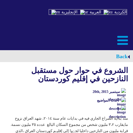
الكردية
العربية
الإنجليزية
Back
الشروع في حوار حول مستقبل
النازحين في إقليم كوردستان
سبتمبر 20th, 2015
آحدث المواضيع
0
منذ بداية الصراع الجاري فيه في بدايات عام سنة ٢٠١٤، شهد العراق نزوح
مايقارب ٣،٢ مليون شخص من مجموع السکان البالغ عدده ٣٥ مليون نسمة.
قرابة مليون من النازحين داخليا لجٶوا إلی إقليـم كوردستان العراق ،الذي