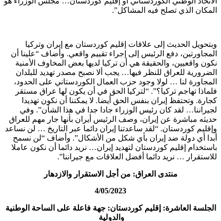
الاتحاد الوطني الكوردستاني أو إقليم كوردستان… مجلس الوزراء هو
المكان الذي تصلح فيه المشاكل”.
وبتحويل الحديث إلى علاقات إقليم كوردستان مع إيران وتركيا
المجاورتين، دفع الرئيس إلى إجراء تقييم واقعي. وأضاف “علينا أن
نكون واقعيين، والحقيقة هي أن تركيا لديها بعض المخاوف الأمنية
الضرورية للعراق للنظر فيها… يجب ألا نصبح مصدر تهديد للبلدان
المجاورة لنا … لولا وجود حزب العمال الكوردستاني على الحدود،
فلماذا تهاجم تركيا؟”. “لتركيا الحق في أن يكون لها عراق مستقر
كجارة. وتحتفظ إيران بنفس الحق أيضا. لا يمكننا أن نكون تهديدا
لجيراننا… لقد كان رئيس الوزراء جادا جدا في هذا الشأن”. وفي
حديثه مباشرة عن إيران، وصف الرئيس أیران بأنها جار مهم للعراق
وإقليم كوردستان. “لقد ساعدتنا إيران دائما عبر التاريخ … لن نساعد
أبدا أي دولة ضد إيران بأي شكل من الأشكال”. وأضاف “لن نسمح
باستخدام إقليم كوردستان لتهديد إيران… نريد دائما أن نكون عاملا
للاستقرار … نريد دائما أفضل العلاقات مع جيراننا”.
منتدی العراق: من أجل الاستقرار والازدهار
4/05/2023
الجلسة العاشرة: إقليم كوردستان: جهة فاعلة على الساحة الوطنية
والدولية