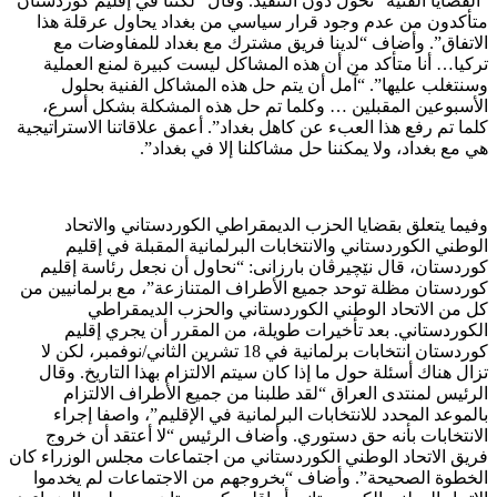
“القضايا الفنية” تحول دون التنفيذ. وقال “لكننا في إقليم كوردستان
متأكدون من عدم وجود قرار سياسي من بغداد يحاول عرقلة هذا
الاتفاق”. وأضاف “لدينا فريق مشترك مع بغداد للمفاوضات مع
تركيا… أنا متأكد من أن هذه المشاكل ليست كبيرة لمنع العملية
وسنتغلب عليها”. “آمل أن يتم حل هذه المشاكل الفنية بحلول
الأسبوعين المقبلين … وكلما تم حل هذه المشكلة بشكل أسرع،
كلما تم رفع هذا العبء عن كاهل بغداد”. أعمق علاقاتنا الاستراتيجية
هي مع بغداد، ولا يمكننا حل مشاكلنا إلا في بغداد”.
وفيما يتعلق بقضايا الحزب الديمقراطي الكوردستاني والاتحاد
الوطني الكوردستاني والانتخابات البرلمانية المقبلة في إقليم
كوردستان، قال نێچیرڤان بارزانی: “نحاول أن نجعل رئاسة إقليم
كوردستان مظلة توحد جميع الأطراف المتنازعة”، مع برلمانيين من
كل من الاتحاد الوطني الكوردستاني والحزب الديمقراطي
الكوردستاني. بعد تأخيرات طويلة، من المقرر أن يجري إقليم
كوردستان انتخابات برلمانية في 18 تشرين الثاني/نوفمبر، لكن لا
تزال هناك أسئلة حول ما إذا كان سيتم الالتزام بهذا التاريخ. وقال
الرئيس لمنتدى العراق “لقد طلبنا من جميع الأطراف الالتزام
بالموعد المحدد للانتخابات البرلمانية في الإقليم”، واصفا إجراء
الانتخابات بأنه حق دستوري. وأضاف الرئيس “لا أعتقد أن خروج
فريق الاتحاد الوطني الكوردستاني من اجتماعات مجلس الوزراء كان
الخطوة الصحيحة”. وأضاف “بخروجهم من الاجتماعات لم يخدموا