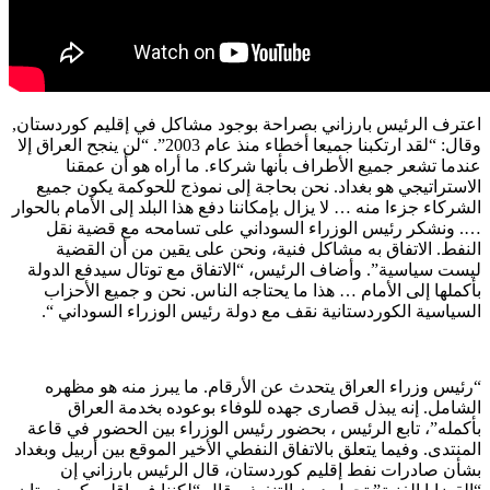
اعترف الرئيس بارزاني بصراحة بوجود مشاكل في إقليم كوردستان,
وقال: “لقد ارتكبنا جميعا أخطاء منذ عام 2003”. “لن ينجح العراق إلا
عندما تشعر جميع الأطراف بأنها شركاء. ما أراه هو أن عمقنا
الاستراتيجي هو بغداد. نحن بحاجة إلى نموذج للحوكمة يكون جميع
الشركاء جزءا منه … لا يزال بإمكاننا دفع هذا البلد إلى الأمام بالحوار
…. ونشكر رئيس الوزراء السوداني على تسامحه مع قضية نقل
النفط. الاتفاق به مشاكل فنية، ونحن على يقين من أن القضية
ليست سياسية”. وأضاف الرئيس، “الاتفاق مع توتال سيدفع الدولة
بأكملها إلى الأمام … هذا ما يحتاجه الناس. نحن و جميع الأحزاب
السياسية الكوردستانية نقف مع دولة رئيس الوزراء السوداني “.
“رئيس وزراء العراق يتحدث عن الأرقام. ما يبرز منه هو مظهره
الشامل. إنه يبذل قصارى جهده للوفاء بوعوده بخدمة العراق
بأكمله”، تابع الرئيس ، بحضور رئيس الوزراء بين الحضور في قاعة
المنتدی. وفيما يتعلق بالاتفاق النفطي الأخير الموقع بين أربيل وبغداد
بشأن صادرات نفط إقليم كوردستان، قال الرئيس بارزاني إن